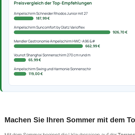
Preisvergleich der Top-Empfehlungen
Ampelschirm Schneider Rhodos Junior mit 27
187,99 €
Ampelschirm Suncomfort by Glatz Varioflex
926,70 €
Mendler Gastronomie Ampelschirm HWC-A96 &#
662,99 €
Vounot Shanghai Sonnenschirm 270 cm rund m
65,99 €
Ampelschirm Swing und Harmonie Sonnenschir
119,00 €
Machen Sie Ihren Sommer mit dem T
Mit dem Sommer beginnt die Urlaubssaison auf der
Terras