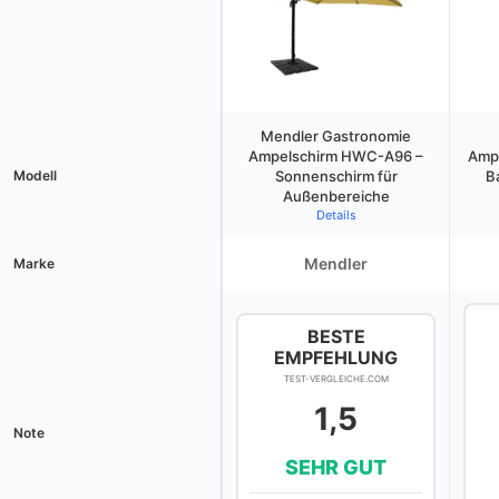
Mendler Gastronomie
Ampelschirm HWC-A96 –
Ampe
Modell
Sonnenschirm für
B
Außenbereiche
Details
Mendler
Marke
BESTE
EMPFEHLUNG
TEST-VERGLEICHE.COM
1,5
Note
SEHR GUT