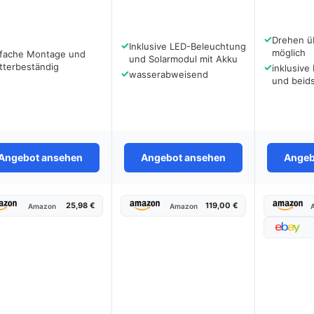
✓
Drehen ü
✓
Inklusive LED-Beleuchtung
möglich
nfache Montage und
und Solarmodul mit Akku
tterbeständig
✓
inklusive
✓
wasserabweisend
und beids
Angebot ansehen
Angebot ansehen
Angeb
25,98 €
119,00 €
Amazon
Amazon