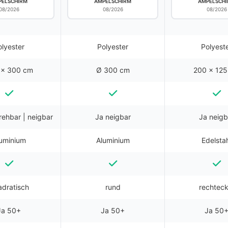
PELSCHIRM
AMPELSCHIRM
AMPELSCH
08/2026
08/2026
08/2026
olyester
Polyester
Polyest
 x 300 cm
Ø 300 cm
200 x 12
rehbar | neigbar
Ja neigbar
Ja neigb
uminium
Aluminium
Edelsta
dratisch
rund
rechteck
Ja 50+
Ja 50+
Ja 50