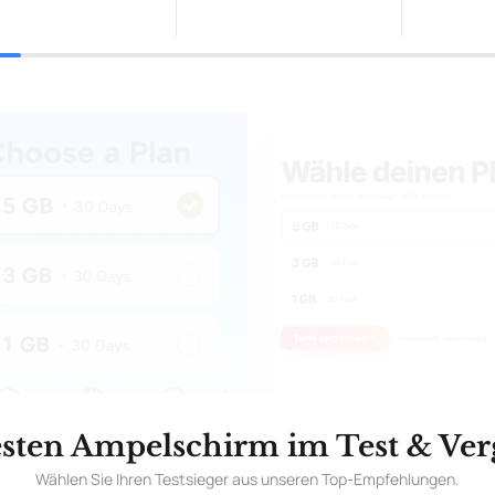
esten Ampelschirm im Test & Verg
Wählen Sie Ihren Testsieger aus unseren Top-Empfehlungen.
stronomie Ampelschirm HWC-A96 – Sonne
n