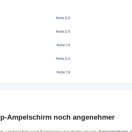
Note 2,5
Note 2,5
Note 1,5
Note 2,4
Note 1,6
op-Ampelschirm noch angenehmer
se
, und nichts sagt Entspannung mehr als ein
Ampelschirm
. 