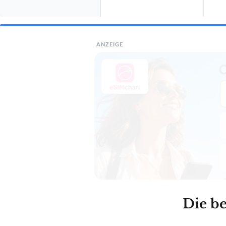
ANZEIGE
Die b
BESTE EMPFEHLUNG
MENDLER
Mendler Ga
Amazo
eBay