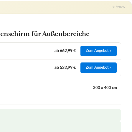
300 x 400 cm
r Schonung des Materials
hirm für Außenbereiche
+
+
+
+
 hinsichtlich seiner Langlebigkeit ab?