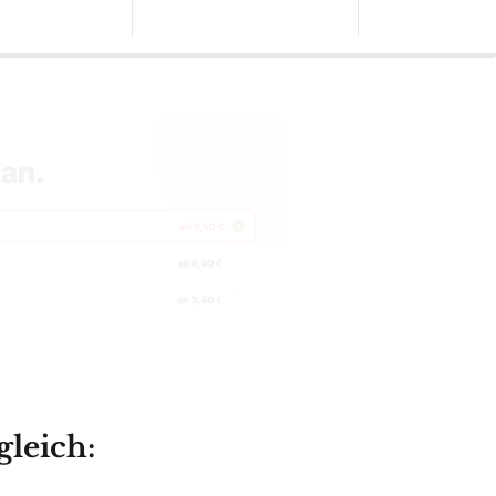
leich:
08/2026
nschirm für Außenbereiche
ab 662,99 €
Zum Angebot »
ab 532,99 €
Zum Angebot »