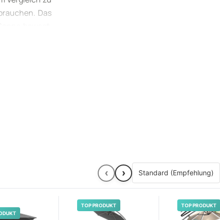
 brauchen. Das
 Sonne bewegt.
 Terrasse oder
ochziehen und
‹
›
TOP PRODUKT
TOP PRODUKT
ODUKT