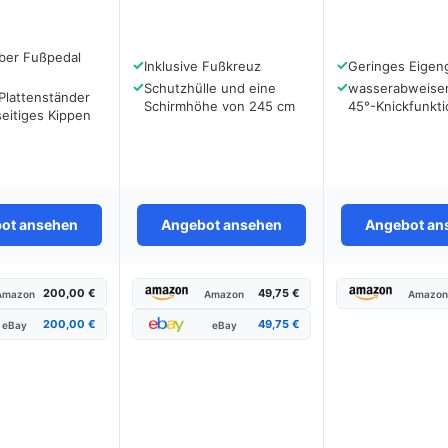
ber Fußpedal
✓
✓
Inklusive Fußkreuz
Geringes Eigen
✓
✓
Schutzhülle und eine
wasserabweise
 Plattenständer
Schirmhöhe von 245 cm
45°-Knickfunkti
eitiges Kippen
ot ansehen
Angebot ansehen
Angebot an
200,00 €
49,75 €
Amazon
Amazon
Amazo
200,00 €
49,75 €
eBay
eBay