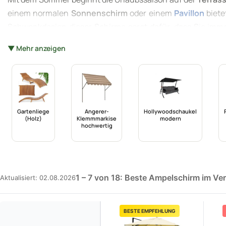
einem normalen
Sonnenschirm
oder einem
Pavillon
biete
Schwenkdesign dieser Schirme sorgt dafür, dass Sie imme
Zudem sind sie eine stilvolle Ergänzung zu Ihrer Outdoor-
▼ Mehr anzeigen
Ihren Garten aufzupeppen. Bei einem Ampelschirm ble
entspannen. Aber Achtung: Wer einmal unter einem Ampelsc
Gartenliege
Angerer-
Hollywoodschaukel
(Holz)
Klemmmarkise
modern
hochwertig
1 – 7 von 18: Beste Ampelschirm im Ver
Aktualisiert: 02.08.2026
BESTE EMPFEHLUNG