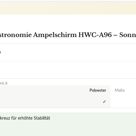
AILS
Polyester
Maße
✓
kreuz für erhöhte Stabilität
usammenfaltbar und Abstandshalter zwischen Hauptrohr und Ausleger zu
rten zu Mendler Gastronomie Ampelschirm HWC-A96 – Sonnensc
r Ampelschirm Mendler Gastronomie, HWC-A96?
r Ampelschirm Mendler Gastronomie, HWC-A96?
 Mendler Gastronomie Ampelschirm bei starkem Wind?
Mendler Gastronomie Ampelschirm im Vergleich zu anderen Modellen