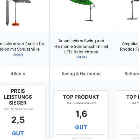
Ampelschirm Swing und
lschirm von 4smile für
Ampelsc
Harmonie Sonnenschirm mit
alkon mit Schutzhülle
Rhodos Tw
LED-Beleuchtung
Details
Details
4Smile
Swing & Harmonie
Schnei
PREIS
LEISTUNGS
TOP PRODUKT
TOP
SIEGER
TEST-VERGLEICHE.COM
TEST-
TEST-VERGLEICHE.COM
1,6
2,5
GUT
GUT