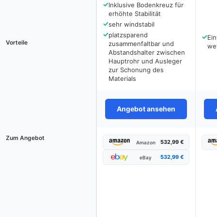
✓
Inklusive Bodenkreuz für
erhöhte Stabilität
✓
sehr windstabil
✓
platzsparend
✓
Ei
Vorteile
zusammenfaltbar und
we
Abstandshalter zwischen
Hauptrohr und Ausleger
zur Schonung des
Materials
Angebot ansehen
Zum Angebot
532,99 €
Amazon
532,99 €
eBay