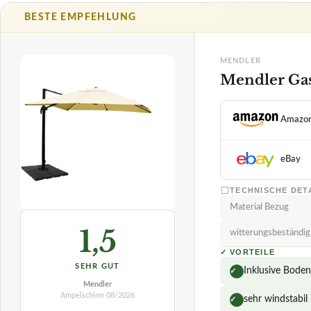
TECHNISCHE DET
Material Bezug
1,5
witterungsbeständig
✓
VORTEILE
SEHR GUT
Inklusive Boden
✓
Mendler
Ampelschirm
08/2026
sehr windstabil
✓
★
★
★
★
★
platzsparend z
✓
Fragen und Antwo
Wie stabil ist de
Wie robust ist de
Wie stabil ist der
Wie schneidet der 