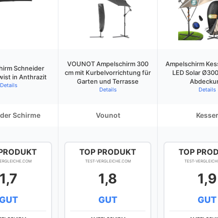
VOUNOT Ampelschirm 300
Ampelschirm Kess
hirm Schneider
cm mit Kurbelvorrichtung für
LED Solar Ø30
ist in Anthrazit
Garten und Terrasse
Abdecku
Details
Details
Details
der Schirme
Vounot
Kesse
 PRODUKT
TOP PRODUKT
TOP PRO
VERGLEICHE.COM
TEST-VERGLEICHE.COM
TEST-VERGLEICH
1,7
1,8
1,9
GUT
GUT
GUT