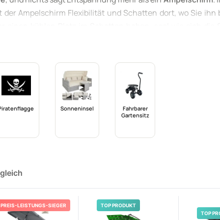
t der Ampelschirm Flexibilität und Schatten dort, wo Sie ihn
r einen kühlen Platz im Schatten haben, egal wie sich die
Ausstattung und bieten eine hervorragende Möglichkeit, Ihre
ibt kein Auge trocken. Einfach aufstellen, den Hebel h
hirm gesessen hat, will nie mehr sans Schirm sein!
Piratenflagge
Sonneninsel
Fahrbarer
Gartensitz
gleich
PREIS-LEISTUNGS-SIEGER
TOP PRODUKT
TOP PR