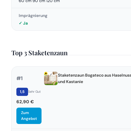
60 cm 90 cm 120 cm
Imprägnierung
✓ Ja
Top 3 Staketenzaun
Staketenzaun Bogateco aus Haselnus
#1
und Kastanie
1,5
Sehr Gut
62,90 €
Zum
Angebot