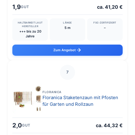
1,9
ca. 41,20 €
GUT
HALTBARKEIT LAUT
LÄNGE
FSC-ZERTIFIZIERT
HERSTELLER
5 m
–
+++ bis zu 20
Jahre
Zum Angebot
7
FLORANICA
Floranica Staketenzaun mit Pfosten
für Garten und Rollzaun
2,0
ca. 44,32 €
GUT