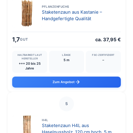
PFLANZENFUCHS
Staketenzaun aus Kastanie –
Handgefertigte Qualität
1,7
ca. 37,95 €
GUT
HALTBARKEIT LAUT
LÄNGE
FSC-ZERTIFIZIERT
HERSTELLER
5 m
–
+++ 20 bis 25
Jahre
Zum Angebot
5
H4L
Staketenzaun H4L aus
Haselnussholz, 120 cm hoch, 5 m