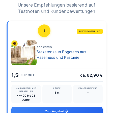
Unsere Empfehlungen basierend auf
Testnoten und Kundenbewertungen
1
BESTE EMPFEHLUNG
BOGATECO
Staketenzaun Bogateco aus
Haselnuss und Kastanie
1,5
ca. 62,90 €
SEHR GUT
HALTBARKEIT LAUT
LÄNGE
FSC-ZERTIFIZIERT
HERSTELLER
5 m
–
+++ 20 bis 25
Jahre
Zum Angebot