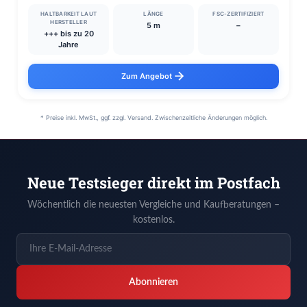
HALTBARKEIT LAUT
LÄNGE
FSC-ZERTIFIZIERT
HERSTELLER
5 m
–
+++ bis zu 20
Jahre
Zum Angebot
* Preise inkl. MwSt., ggf. zzgl. Versand. Zwischenzeitliche Änderungen möglich.
Neue Testsieger direkt im Postfach
Wöchentlich die neuesten Vergleiche und Kaufberatungen –
kostenlos.
Abonnieren