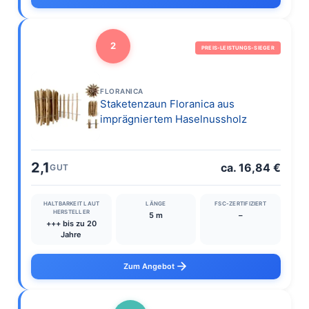
2
PREIS-LEISTUNGS-SIEGER
FLORANICA
Staketenzaun Floranica aus
imprägniertem Haselnussholz
2,1
ca. 16,84 €
GUT
HALTBARKEIT LAUT
LÄNGE
FSC-ZERTIFIZIERT
HERSTELLER
5 m
–
+++ bis zu 20
Jahre
Zum Angebot