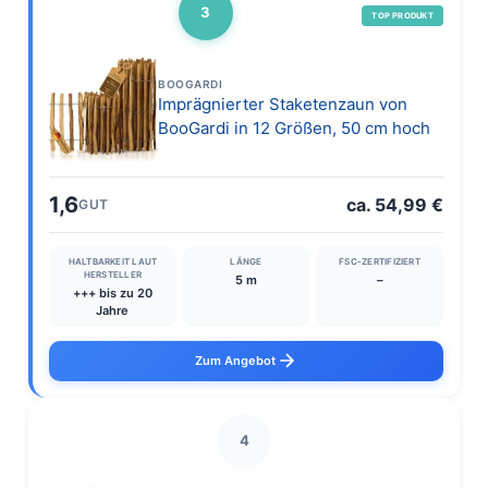
3
TOP PRODUKT
BOOGARDI
Imprägnierter Staketenzaun von
BooGardi in 12 Größen, 50 cm hoch
1,6
ca. 54,99 €
GUT
HALTBARKEIT LAUT
LÄNGE
FSC-ZERTIFIZIERT
HERSTELLER
5 m
–
+++ bis zu 20
Jahre
Zum Angebot
4