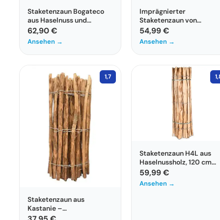
Staketenzaun Bogateco
Imprägnierter
aus Haselnuss und
Staketenzaun von
Kastanie
BooGardi in 12 Größen, 
62,90 €
54,99 €
cm hoch
Ansehen →
Ansehen →
1,7
1,
Staketenzaun H4L aus
Haselnussholz, 120 cm
hoch, 5 m lang
59,99 €
Ansehen →
Staketenzaun aus
Kastanie –
Handgefertigte Qualität
37,95 €