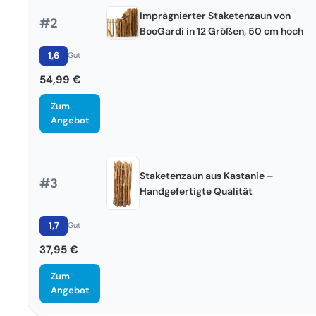
Imprägnierter Staketenzaun von
#2
BooGardi in 12 Größen, 50 cm hoch
1,6
Gut
54,99 €
Zum
Angebot
Staketenzaun aus Kastanie –
#3
Handgefertigte Qualität
1,7
Gut
37,95 €
Zum
Angebot