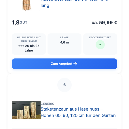
lang
1,8
ca. 59,99 €
GUT
HALTBARKEIT LAUT
LÄNGE
FSC-ZERTIFIZIERT
HERSTELLER
4,6 m
✓
+++ 20 bis 25
Jahre
Zum Angebot
6
GENERIC
Staketenzaun aus Haselnuss –
Höhen 60, 90, 120 cm für den Garten