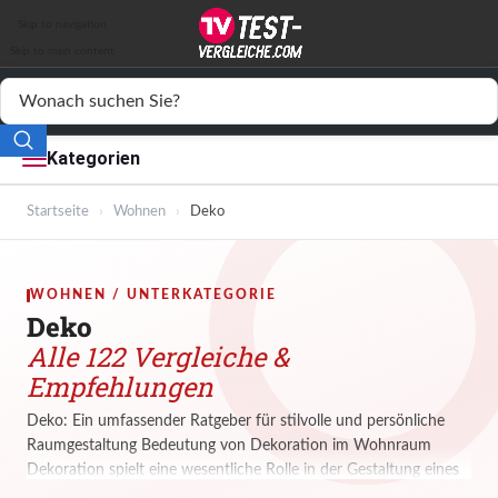
Auto & Motor
Skip to navigation
Drogerie
Skip to main content
Elektronik
Freizeit
Kategorien
Haushalt
Startseite
›
Wohnen
›
Deko
Mode
WOHNEN / UNTERKATEGORIE
Wohnen
Deko
Alle 122 Vergleiche &
Service
Empfehlungen
Vergleichssiegel
Deko: Ein umfassender Ratgeber für stilvolle und persönliche
Raumgestaltung Bedeutung von Dekoration im Wohnraum
Dekoration spielt eine wesentliche Rolle in der Gestaltung eines
Hauses. Sie verleiht Räumen Persönlichkeit, setzt Akzente und