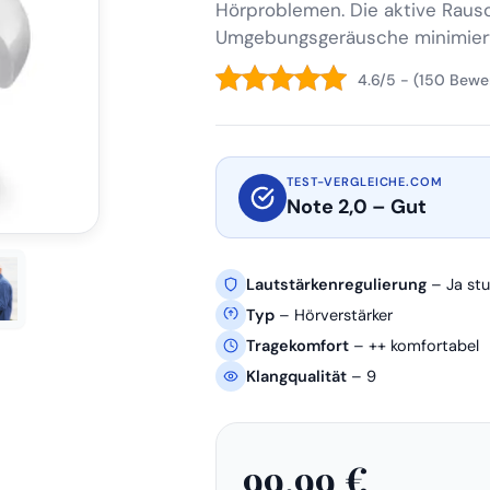
Hörproblemen. Die aktive Raus
Umgebungsgeräusche minimiert 
4.6/5 - (150 Bewe
TEST-VERGLEICHE.COM
Note 2,0 – Gut
Lautstärkenregulierung
– Ja stu
Typ
– Hörverstärker
Tragekomfort
– ++ komfortabel
Klangqualität
– 9
99,99 €