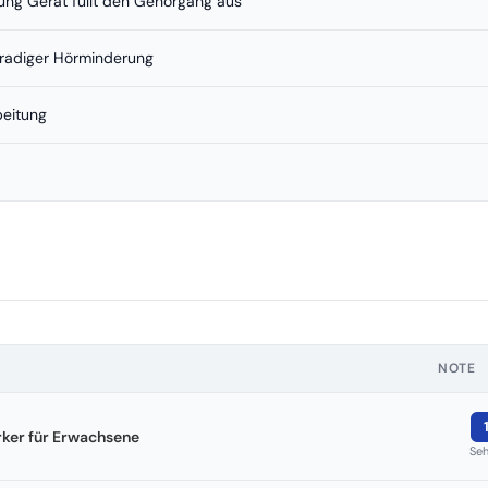
ung Gerät füllt den Gehörgang aus
lgradiger Hörminderung
beitung
NOTE
ker für Erwachsene
Seh