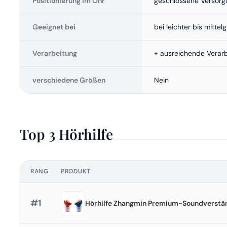
Positionierung im Ohr
geschlossene Versorg
Geeignet bei
bei leichter bis mitte
Verarbeitung
+ ausreichende Verar
verschiedene Größen
Nein
Top 3 Hörhilfe
RANG
PRODUKT
#1
Hörhilfe Zhangmin Premium-Soundverstär