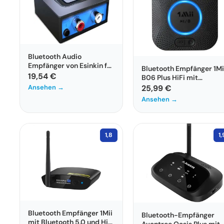
Bluetooth Audio
Empfänger von Esinkin für
Bluetooth Empfänger 1Mi
kabelloses Streaming
19,54 €
B06 Plus HiFi mit
Bluetooth 5.1
Ansehen →
25,99 €
Ansehen →
1,8
1,
Bluetooth Empfänger 1Mii
Bluetooth-Empfänger
mit Bluetooth 5.0 und HiFi