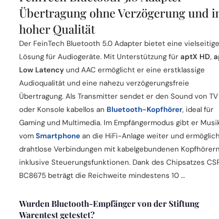
Übertragung ohne Verzögerung und i
hoher Qualität
Der FeinTech Bluetooth 5.0 Adapter bietet eine vielseitig
Lösung für Audiogeräte. Mit Unterstützung für
aptX HD
,
a
Low Latency
und AAC ermöglicht er eine erstklassige
Audioqualität und eine nahezu verzögerungsfreie
Übertragung. Als Transmitter sendet er den Sound von TV
oder Konsole kabellos an
Bluetooth-Kopfhörer
, ideal für
Gaming und Multimedia. Im Empfängermodus gibt er Musi
vom
Smartphone
an die HiFi-Anlage weiter und ermöglic
drahtlose Verbindungen mit kabelgebundenen Kopfhörern
inklusive Steuerungsfunktionen. Dank des Chipsatzes CS
BC8675 beträgt die Reichweite mindestens 10 …
Wurden Bluetooth-Empfänger von der Stiftung
Warentest getestet?