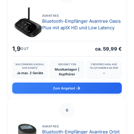
AVANTREE
Bluetooth-Empfänger Avantree Oasis
Plus mit aptX HD und Low Latency
1,9
ca. 59,99 €
GUT
MULTIPAIRING ANZAHL
GEEIGNET FÜR
FREISPRECHANLAGE
DER GERÄTE
TELEFONIEREN IM PKW
Musikanlagen |
Ja max. 2 Geräte
–
Kopfhörer
Zum Angebot
6
AVANTREE
Bluetooth-Empfänger Avantree Orbit