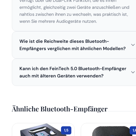
verfügt über die Dual-Link Funktion, die es Ihnen
ermöglicht, gleichzeitig zwei Geräte anzuschließen und
nahtlos zwischen ihnen zu wechseln, was praktisch ist,
wenn Sie mehrere Audiogeräte nutzen.
Wie ist die Reichweite dieses Bluetooth-
Empfängers verglichen mit ähnlichen Modellen?
Der FeinTech Bluetooth 5.0 Audio Sender Empfänger
Kann ich den FeinTech 5.0 Bluetooth-Empfänger
bietet eine Reichweite von bis zu 30 Metern, was im
Vergleich zu anderen Modellen eine gute Abdeckung
auch mit älteren Geräten verwenden?
ermöglicht.
Ja, der FeinTech 5.0 ist abwärtskompatibel und kann mit
älteren Bluetooth-Versionen genutzt werden. Dabei ist
jedoch zu beachten, dass die Funktionalität
Ähnliche Bluetooth-Empfänger
möglicherweise eingeschränkt ist, und die Reichweite
sowie die Übertragungsqualität variieren können.
1,5
1,