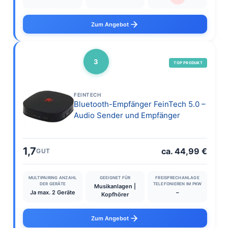
Zum Angebot
3
TOP PRODUKT
FEINTECH
Bluetooth-Empfänger FeinTech 5.0 –
Audio Sender und Empfänger
1,7
ca. 44,99 €
GUT
MULTIPAIRING ANZAHL
GEEIGNET FÜR
FREISPRECHANLAGE
DER GERÄTE
TELEFONIEREN IM PKW
Musikanlagen |
Ja max. 2 Geräte
–
Kopfhörer
Zum Angebot