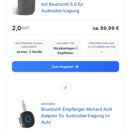
mit Bluetooth 5.0 für
Audioübertragung
2,0
ca. 99,99 €
GUT
MULTIPAIRING ANZAHL
GEEIGNET FÜR
FREISPRECHANLAGE
DER GERÄTE
TELEFONIEREN IM PKW
Musikanlagen |
Ja max. 2 Geräte
–
Kopfhörer
Zum Angebot
7
MOHARD
Bluetooth Empfänger Mohard AUX
Adapter für Audioübertragung im
Auto