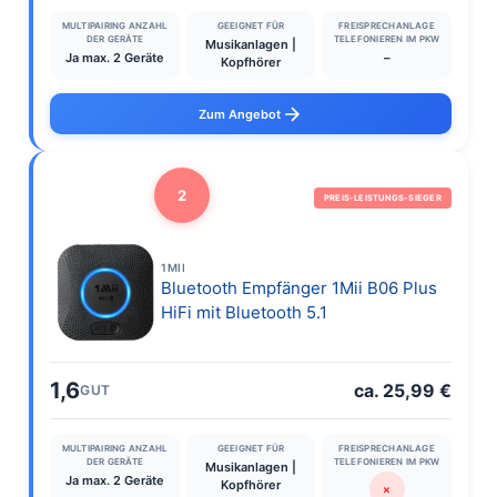
MULTIPAIRING ANZAHL
GEEIGNET FÜR
FREISPRECHANLAGE
DER GERÄTE
TELEFONIEREN IM PKW
Musikanlagen |
Ja max. 2 Geräte
–
Kopfhörer
Zum Angebot
2
PREIS-LEISTUNGS-SIEGER
1MII
Bluetooth Empfänger 1Mii B06 Plus
HiFi mit Bluetooth 5.1
1,6
ca. 25,99 €
GUT
MULTIPAIRING ANZAHL
GEEIGNET FÜR
FREISPRECHANLAGE
DER GERÄTE
TELEFONIEREN IM PKW
Musikanlagen |
Ja max. 2 Geräte
Kopfhörer
✗