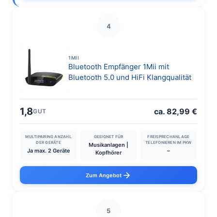
4
1MII
Bluetooth Empfänger 1Mii mit
Bluetooth 5.0 und HiFi Klangqualität
1,8
ca. 82,99 €
GUT
MULTIPAIRING ANZAHL
GEEIGNET FÜR
FREISPRECHANLAGE
DER GERÄTE
TELEFONIEREN IM PKW
Musikanlagen |
Ja max. 2 Geräte
–
Kopfhörer
Zum Angebot
5