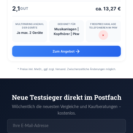
2,1
ca. 13,27 €
GUT
MULTIPAIRING ANZAHL
GEEIGNET FÜR
FREISPRECHANLAGE
DER GERÄTE
TELEFONIEREN IM PKW
Musikanlagen |
Ja max. 2 Geräte
Kopfhörer | Pkw
✗
Zum Angebot
* Preise inkl. MwSt., ggf. zzgl. Versand. Zwischenzeitliche Änderungen möglich.
Neue Testsieger direkt im Postfach
Wöchentlich die neuesten Vergleiche und Kaufberatungen –
kostenlos.