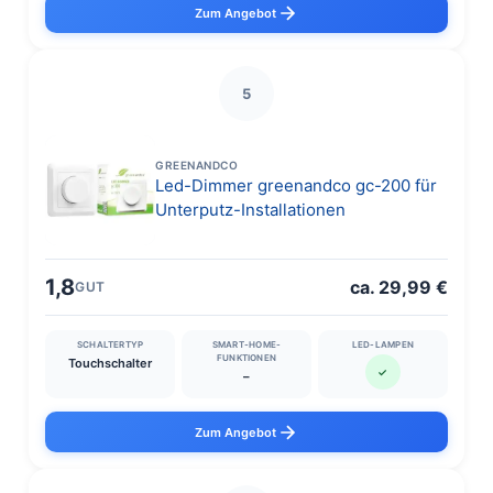
Zum Angebot
5
GREENANDCO
Led-Dimmer greenandco gc-200 für
Unterputz-Installationen
1,8
ca. 29,99 €
GUT
SCHALTERTYP
SMART-HOME-
LED-LAMPEN
FUNKTIONEN
Touchschalter
✓
–
Zum Angebot