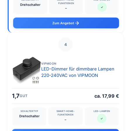
FUNKTIONEN
Drehschalter
✓
–
Zum Angebot
4
VIPMOON
LED-Dimmer für dimmbare Lampen
220-240VAC von VIPMOON
1,7
ca. 17,99 €
GUT
SCHALTERTYP
SMART-HOME-
LED-LAMPEN
FUNKTIONEN
Drehschalter
✓
–