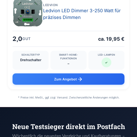
LEDVION
Ledvion LED Dimmer 3-250 Watt für
präzises Dimmen
2,0
ca. 19,95 €
GUT
SCHALTERTYP
SMART-HOME-
LED-LAMPEN
FUNKTIONEN
Drehschalter
✓
–
Zum Angebot
* Preise inkl. MwSt., ggf. zzgl. Versand. Zwischenzeitliche Änderungen möglich.
Neue Testsieger direkt im Postfach
Wöchentlich die neuesten Vergleiche und Kaufberatungen –