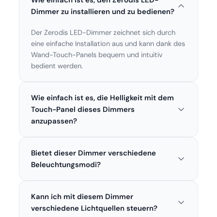
Dimmer zu installieren und zu bedienen?
Der Zerodis LED-Dimmer zeichnet sich durch
eine einfache Installation aus und kann dank des
Wand-Touch-Panels bequem und intuitiv
bedient werden.
Wie einfach ist es, die Helligkeit mit dem
Touch-Panel dieses Dimmers
anzupassen?
Das Zerodis Touch Panel ermöglicht eine
Bietet dieser Dimmer verschiedene
einfache und präzise Steuerung der Helligkeit
durch einfaches Berühren und Gleiten mit den
Beleuchtungsmodi?
Fingern.
Ja, der Zerodis Dimmer verfügt über mehrere
Kann ich mit diesem Dimmer
Beleuchtungsmodi wie z.B. stufenloses Dimmen,
Farbwechsel und verschiedene Lichteffekte.
verschiedene Lichtquellen steuern?