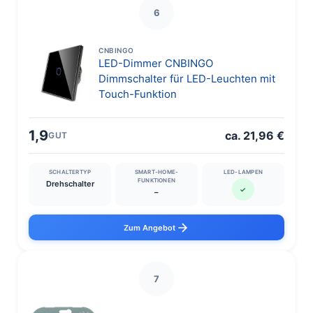
6
CNBINGO
LED-Dimmer CNBINGO
Dimmschalter für LED-Leuchten mit
Touch-Funktion
1,9
ca. 21,96 €
GUT
SCHALTERTYP
SMART-HOME-
LED-LAMPEN
FUNKTIONEN
Drehschalter
✓
–
Zum Angebot
7