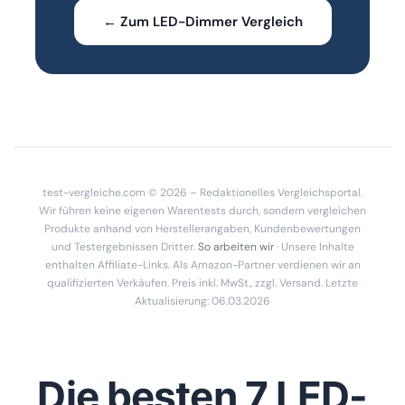
← Zum LED-Dimmer Vergleich
test-vergleiche.com © 2026 – Redaktionelles Vergleichsportal.
Wir führen keine eigenen Warentests durch, sondern vergleichen
Produkte anhand von Herstellerangaben, Kundenbewertungen
und Testergebnissen Dritter.
So arbeiten wir
· Unsere Inhalte
enthalten Affiliate-Links. Als Amazon-Partner verdienen wir an
qualifizierten Verkäufen. Preis inkl. MwSt., zzgl. Versand. Letzte
Aktualisierung: 06.03.2026
Die besten 7 LED-