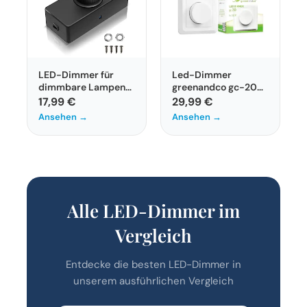
LED-Dimmer für
Led-Dimmer
dimmbare Lampen
greenandco gc-200
220-240VAC von
für Unterputz-
17,99 €
29,99 €
VIPMOON
Installationen
Ansehen →
Ansehen →
Alle LED-Dimmer im
Vergleich
Entdecke die besten LED-Dimmer in
unserem ausführlichen Vergleich