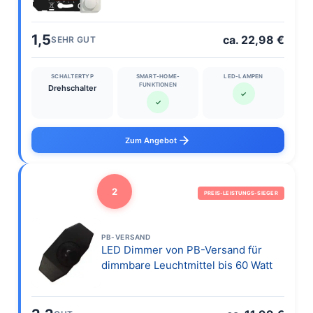
1,5
ca. 22,98 €
SEHR GUT
SCHALTERTYP
SMART-HOME-
LED-LAMPEN
FUNKTIONEN
Drehschalter
✓
✓
Zum Angebot
2
PREIS-LEISTUNGS-SIEGER
PB-VERSAND
LED Dimmer von PB-Versand für
dimmbare Leuchtmittel bis 60 Watt