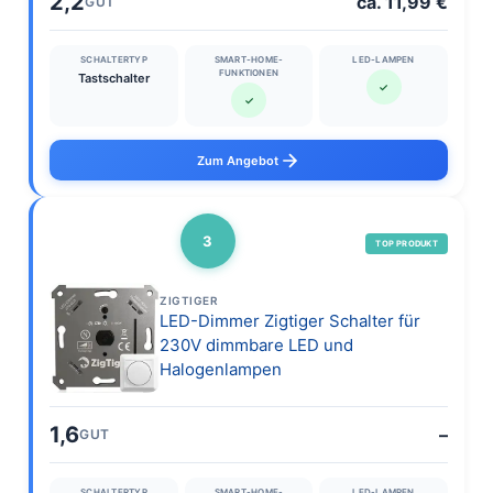
2,2
ca. 11,99 €
GUT
SCHALTERTYP
SMART-HOME-
LED-LAMPEN
FUNKTIONEN
Tastschalter
✓
✓
Zum Angebot
3
TOP PRODUKT
ZIGTIGER
LED-Dimmer Zigtiger Schalter für
230V dimmbare LED und
Halogenlampen
1,6
–
GUT
SCHALTERTYP
SMART-HOME-
LED-LAMPEN