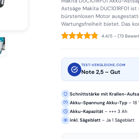
Makita DUC101RF01 Akku-Astsäg
Astsäge Makita DUC101RF01 ist 
bürstenlosen Motor ausgestatte
Wartungsfreiheit bietet. Das k
4.4/5 - (73 Bewer
TEST-VERGLEICHE.COM
Note 2,5 – Gut
Schnittstärke mit Krallen-Aufsa
Akku-Spannung Akku-Typ
– 18 
Akku-Kapazität
– +++ 3 Ah
inkl. Sägeblatt
– Ja 1 Sägeblatt