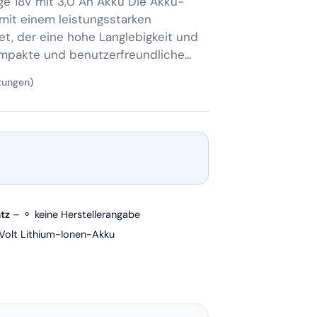
e 18V mit 3,0 Ah Akku Die Akku-
mit einem leistungsstarken
t, der eine hohe Langlebigkeit und
ompakte und benutzerfreundliche...
tungen)
tz
– ⚬ keine Herstellerangabe
Volt Lithium-Ionen-Akku