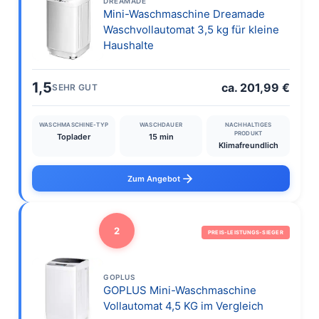
DREAMADE
Mini-Waschmaschine Dreamade
Waschvollautomat 3,5 kg für kleine
Haushalte
1,5
ca. 201,99 €
SEHR GUT
WASCHMASCHINE-TYP
WASCHDAUER
NACHHALTIGES
PRODUKT
Toplader
15 min
Klimafreundlich
Zum Angebot
2
PREIS-LEISTUNGS-SIEGER
GOPLUS
GOPLUS Mini-Waschmaschine
Vollautomat 4,5 KG im Vergleich