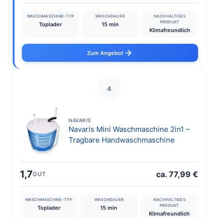
WASCHMASCHINE-TYP
WASCHDAUER
NACHHALTIGES
PRODUKT
Toplader
15 min
Klimafreundlich
Zum Angebot
4
NAVARIS
Navaris Mini Waschmaschine 2in1 –
Tragbare Handwaschmaschine
1,7
ca. 77,99 €
GUT
WASCHMASCHINE-TYP
WASCHDAUER
NACHHALTIGES
PRODUKT
Toplader
15 min
Klimafreundlich