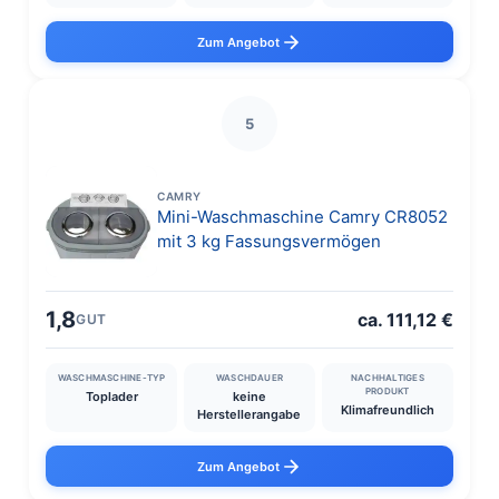
Zum Angebot
5
CAMRY
Mini-Waschmaschine Camry CR8052
mit 3 kg Fassungsvermögen
1,8
ca. 111,12 €
GUT
WASCHMASCHINE-TYP
WASCHDAUER
NACHHALTIGES
PRODUKT
Toplader
keine
Klimafreundlich
Herstellerangabe
Zum Angebot