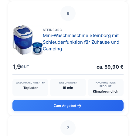
6
STEINBORG
Mini-Waschmaschine Steinborg mit
Schleuderfunktion für Zuhause und
Camping
1,9
ca. 59,90 €
GUT
WASCHMASCHINE-TYP
WASCHDAUER
NACHHALTIGES
PRODUKT
Toplader
15 min
Klimafreundlich
Zum Angebot
7