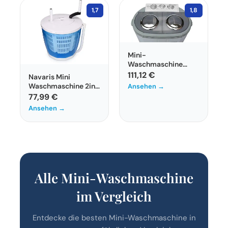
1,7
1,8
Mini-
Waschmaschine
Camry CR8052 mit 3
111,12 €
Navaris Mini
kg
Waschmaschine 2in1
Ansehen →
Fassungsvermögen
– Tragbare
77,99 €
Handwaschmaschine
Ansehen →
Alle Mini-Waschmaschine
im Vergleich
Entdecke die besten Mini-Waschmaschine in