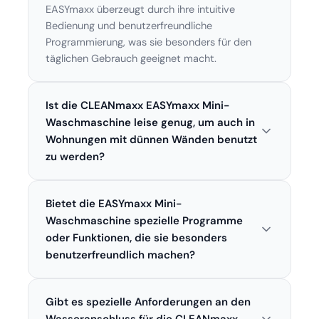
EASYmaxx überzeugt durch ihre intuitive
Bedienung und benutzerfreundliche
Programmierung, was sie besonders für den
täglichen Gebrauch geeignet macht.
Ist die CLEANmaxx EASYmaxx Mini-
Waschmaschine leise genug, um auch in
Wohnungen mit dünnen Wänden benutzt
zu werden?
Ja, die CLEANmaxx EASYmaxx Mini-Waschine ist
Bietet die EASYmaxx Mini-
dank ihrer innovativen Technologie leise im
Betrieb. Sie eignet sich gut für den Einsatz in
Waschmaschine spezielle Programme
Wohnungen oder Wohnheimen.
oder Funktionen, die sie besonders
benutzerfreundlich machen?
Die EASYmaxx Mini-Waschmaschine verfügt
Gibt es spezielle Anforderungen an den
über verschiedene Waschprogramme, die sie
einfach zu bedienen und vielseitig machen. Im
Wasseranschluss für die CLEANmaxx