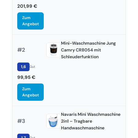
201,99 €
Zum
Angebot
Mini-Waschmaschine Jung
#2
Camry CR8054 mit
Schleuderfunktion
1,6
Gut
99,95 €
Zum
Angebot
Navaris Mini Waschmaschine
#3
2in1 – Tragbare
Handwaschmaschine
1,7
Gut