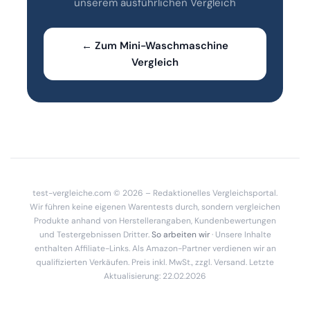
unserem ausführlichen Vergleich
← Zum Mini-Waschmaschine
Vergleich
test-vergleiche.com © 2026 – Redaktionelles Vergleichsportal.
Wir führen keine eigenen Warentests durch, sondern vergleichen
Produkte anhand von Herstellerangaben, Kundenbewertungen
und Testergebnissen Dritter.
So arbeiten wir
· Unsere Inhalte
enthalten Affiliate-Links. Als Amazon-Partner verdienen wir an
qualifizierten Verkäufen. Preis inkl. MwSt., zzgl. Versand. Letzte
Aktualisierung: 22.02.2026