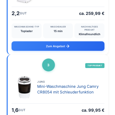
2,2
ca. 259,99 €
GUT
WASCHMASCHINE-TYP
WASCHDAUER
NACHHALTIGES
PRODUKT
Toplader
15 min
Klimafreundlich
Zum Angebot
3
TOP PRODUKT
JUNG
Mini-Waschmaschine Jung Camry
CR8054 mit Schleuderfunktion
1,6
ca. 99,95 €
GUT