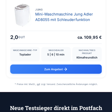
JUNG
Mini-Waschmaschine Jung Adler
AD8055 mit Schleuderfunktion
2,0
ca. 109,95 €
GUT
WASCHMASCHINE-TYP
WASCHDAUER
NACHHALTIGES
PRODUKT
Toplader
5 | 6 | 10 min
Klimafreundlich
Zum Angebot
* Preise inkl. MwSt., ggf. zzgl. Versand. Zwischenzeitliche Änderungen möglich.
Neue Testsieger direkt im Postfach