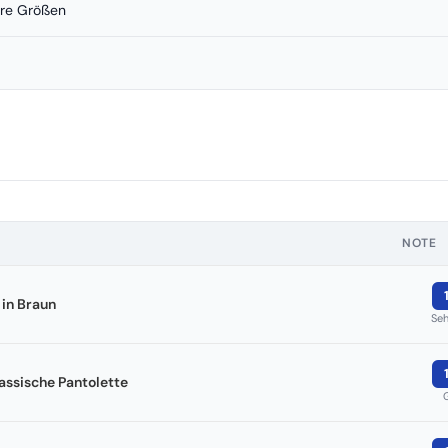
ere Größen
NOTE
 in Braun
Seh
assische Pantolette