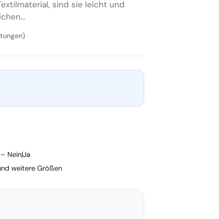
xtilmaterial, sind sie leicht und
chen...
rtungen)
– Nein|Ja
und weitere Größen