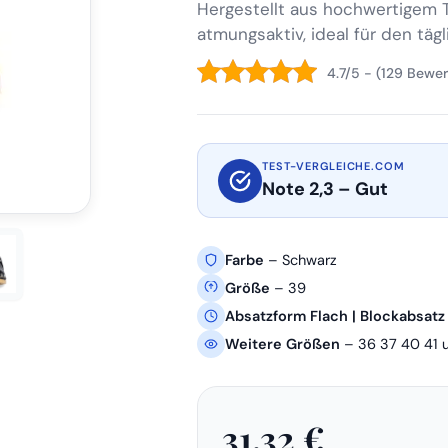
Hergestellt aus hochwertigem Te
atmungsaktiv, ideal für den tägli
4.7/5 - (129 Bewe
TEST-VERGLEICHE.COM
Note 2,3 – Gut
Farbe
– Schwarz
Größe
– 39
Absatzform Flach | Blockabsatz
Weitere Größen
– 36 37 40 41 
31,32 €