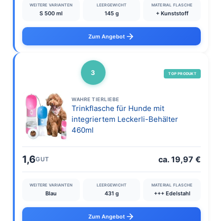
WEITERE VARIANTEN
LEERGEWICHT
MATERIAL FLASCHE
S 500 ml
145 g
+ Kunststoff
Zum Angebot
3
TOP PRODUKT
WAHRE TIERLIEBE
Trinkflasche für Hunde mit
integriertem Leckerli-Behälter
460ml
1,6
ca. 19,97 €
GUT
WEITERE VARIANTEN
LEERGEWICHT
MATERIAL FLASCHE
Blau
431 g
+++ Edelstahl
Zum Angebot