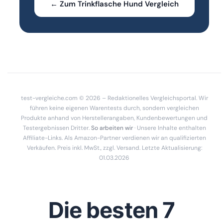
← Zum Trinkflasche Hund Vergleich
test-vergleiche.com © 2026 – Redaktionelles Vergleichsportal. Wir
führen keine eigenen Warentests durch, sondern vergleichen
Produkte anhand von Herstellerangaben, Kundenbewertungen und
Testergebnissen Dritter.
So arbeiten wir
· Unsere Inhalte enthalten
Affiliate-Links. Als Amazon-Partner verdienen wir an qualifizierten
Verkäufen. Preis inkl. MwSt., zzgl. Versand. Letzte Aktualisierung:
01.03.2026
Die besten 7