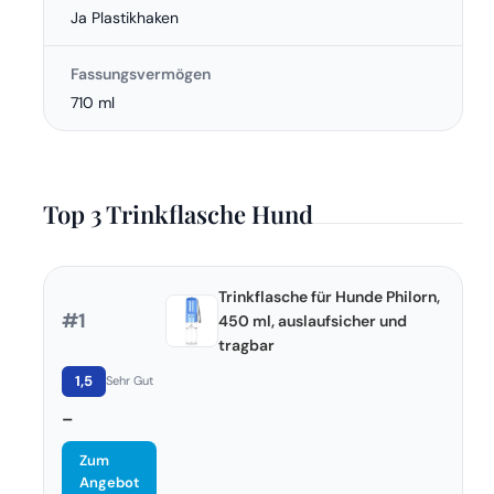
Ja Plastikhaken
Fassungsvermögen
710 ml
Top 3 Trinkflasche Hund
Trinkflasche für Hunde Philorn,
#1
450 ml, auslaufsicher und
tragbar
1,5
Sehr Gut
–
Zum
Angebot