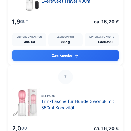
Eversweet Travel 400ml
1,9
ca. 16,20 €
GUT
WEITERE VARIANTEN
LEERGEWICHT
MATERIAL FLASCHE
300 ml
227 g
+++ Edelstahl
Zum Angebot
7
SEEPARK
Trinkflasche für Hunde Swonuk mit
550ml Kapazität
2,0
ca. 16,20 €
GUT