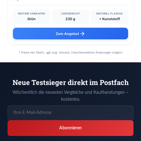
WEITERE VARIANTEN
LEERGEWICHT
MATERIAL FLASCHE
Grün
230 g
+ Kunststoff
Zum Angebot
* Preise inkl. MwSt., ggf. zzgl. Versand. Zwischenzeitliche Änderungen möglich.
Neue Testsieger direkt im Postfach
Wöchentlich die neuesten Vergleiche und Kaufberatungen –
kostenlos.
Abonnieren