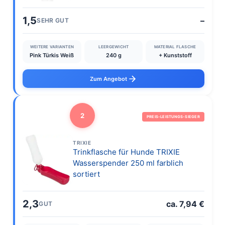
1,5
–
SEHR GUT
WEITERE VARIANTEN
LEERGEWICHT
MATERIAL FLASCHE
Pink Türkis Weiß
240 g
+ Kunststoff
Zum Angebot
2
PREIS-LEISTUNGS-SIEGER
TRIXIE
Trinkflasche für Hunde TRIXIE
Wasserspender 250 ml farblich
sortiert
2,3
ca. 7,94 €
GUT