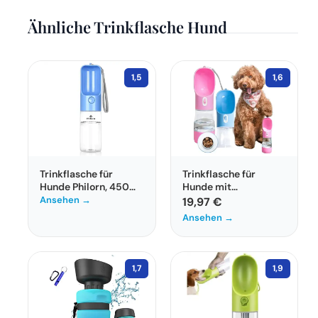
Einige Modelle sind jedoch auch
Ähnliche Trinkflasche Hund
spülmaschinenfest, was die Pflege erleichtert und
eine hygienische Nutzung unterstützt.
1,5
1,6
Trinkflasche für
Trinkflasche für
Hunde Philorn, 450
Hunde mit
ml, auslaufsicher und
integriertem
Ansehen →
19,97 €
tragbar
Leckerli-Behälter
Ansehen →
460ml
1,7
1,9