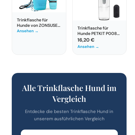
Trinkflasche für
Hunde von ZONSUSE
Trinkflasche für
– Tragbare
Ansehen →
Hunde PETKIT P008
Wasserflasche für
Eversweet Travel
16,20 €
Haustiere
400ml
Ansehen →
Alle Trinkflasche Hund im
Vergleich
Entdecke die besten Trinkflasche Hund in
unserem ausführlichen Vergleich