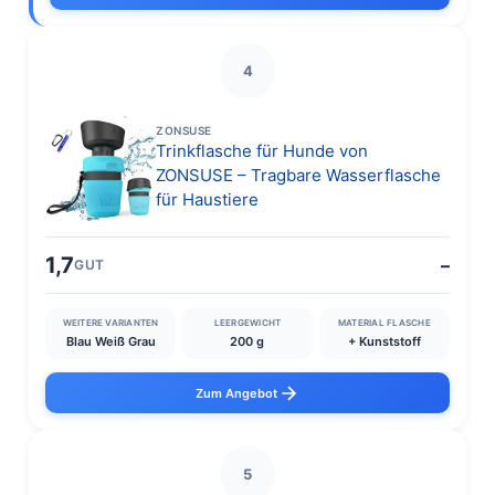
4
ZONSUSE
Trinkflasche für Hunde von
ZONSUSE – Tragbare Wasserflasche
für Haustiere
1,7
–
GUT
WEITERE VARIANTEN
LEERGEWICHT
MATERIAL FLASCHE
Blau Weiß Grau
200 g
+ Kunststoff
Zum Angebot
5