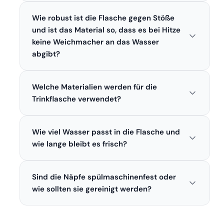
Wie robust ist die Flasche gegen Stöße
und ist das Material so, dass es bei Hitze
keine Weichmacher an das Wasser
abgibt?
Die Flasche aus ABS und PC ist stoßfest und
Welche Materialien werden für die
langlebig. Das BPA-freie Material stellt sicher,
dass auch bei hohen Temperaturen keine
Trinkflasche verwendet?
schädlichen Stoffe ins Wasser gelangen.
Die Trinkflasche besteht häufig aus robustem,
Wie viel Wasser passt in die Flasche und
BPA-freiem Kunststoff, der sowohl leicht als auch
langlebig ist. Zudem sind die faltbaren Näpfe
wie lange bleibt es frisch?
meist aus einem flexiblen Silikon gefertigt, was die
In der Regel fasst die Flasche etwa 350 bis 500
Reinigung erleichtert.
Sind die Näpfe spülmaschinenfest oder
ml Wasser, was für Spaziergänge oder kurze
Ausflüge ausreichend ist. Die Isolierung sorgt
wie sollten sie gereinigt werden?
zudem dafür, dass das Wasser länger kühl bleibt,
Die faltbaren Näpfe können in der Regel von Hand
besonders an warmen Tagen.
mit warmem Seifenwasser gereinigt werden.