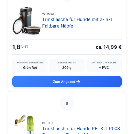
WOMGF
Trinkflasche für Hunde mit 2-in-1
Faltbare Näpfe
1,8
ca. 14,99 €
GUT
WEITERE VARIANTEN
LEERGEWICHT
MATERIAL FLASCHE
Grün Rot
209 g
+ PVC
Zum Angebot
6
PETKIT
Trinkflasche für Hunde PETKIT P008