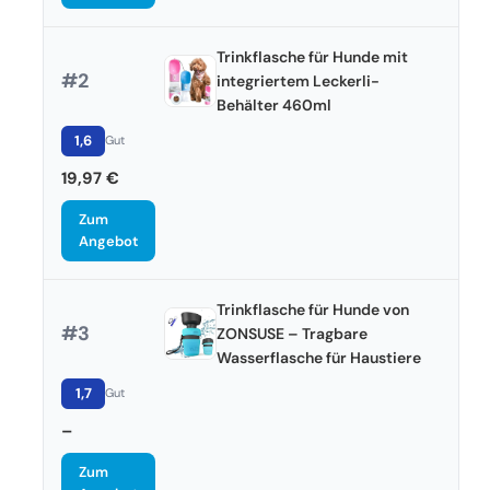
Trinkflasche für Hunde mit
#2
integriertem Leckerli-
Behälter 460ml
1,6
Gut
19,97 €
Zum
Angebot
Trinkflasche für Hunde von
#3
ZONSUSE – Tragbare
Wasserflasche für Haustiere
1,7
Gut
–
Zum