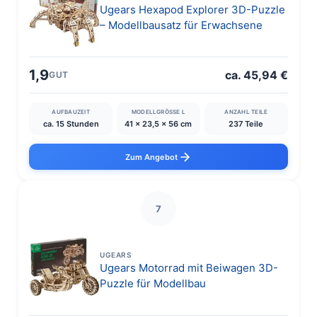
Ugears Hexapod Explorer 3D-Puzzle
– Modellbausatz für Erwachsene
1,9
ca. 45,94 €
GUT
AUFBAUZEIT
MODELLGRÖSSE L
ANZAHL TEILE
ca. 15 Stunden
‎41 x 23,5 x 56 cm
237 Teile
Zum Angebot
7
UGEARS
Ugears Motorrad mit Beiwagen 3D-
Puzzle für Modellbau