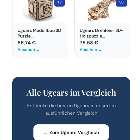
1,7
1,8
Ugears Modellbau 3D
Ugears Drehleier 3D-
Puzzle
Holzpuzzle
Holzmodellbausatz
Musikinstrument aus
56,74 €
75,53 €
für Erwachsene
Holz
Ansehen →
Ansehen →
Alle Ugears im Vergleich
Entdecke die besten Ugears in unserem
ausführlichen Vergleich
← Zum Ugears Vergleich