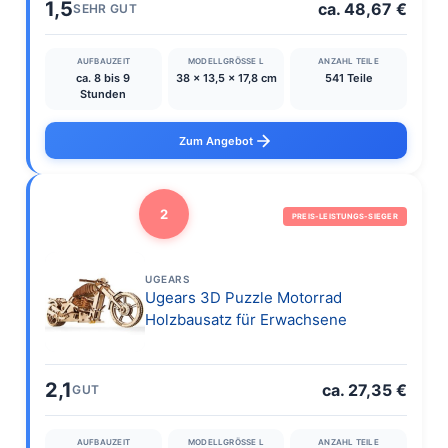
1,5
ca. 48,67 €
SEHR GUT
AUFBAUZEIT
MODELLGRÖSSE L
ANZAHL TEILE
ca. 8 bis 9
38 x 13,5 x 17,8 cm
541 Teile
Stunden
Zum Angebot
2
PREIS-LEISTUNGS-SIEGER
UGEARS
Ugears 3D Puzzle Motorrad
Holzbausatz für Erwachsene
2,1
ca. 27,35 €
GUT
AUFBAUZEIT
MODELLGRÖSSE L
ANZAHL TEILE