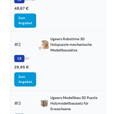
48,67 €
Zum
Angebot
Ugears Robotime 3D
#2
Holzpuzzle mechanische
Modellbausätze
1,6
Gut
29,95 €
Zum
Angebot
Ugears Modellbau 3D Puzzle
#3
Holzmodellbausatz für
Erwachsene