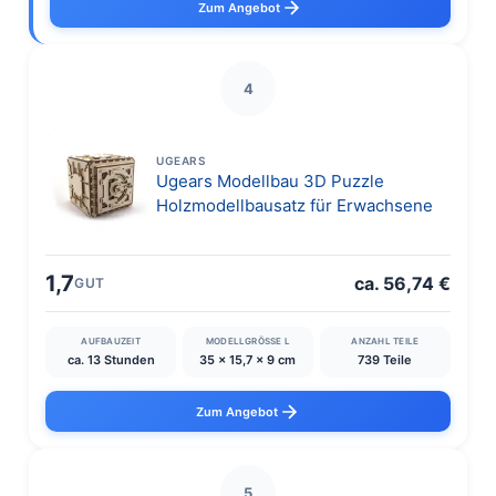
Zum Angebot
4
UGEARS
Ugears Modellbau 3D Puzzle
Holzmodellbausatz für Erwachsene
1,7
ca. 56,74 €
GUT
AUFBAUZEIT
MODELLGRÖSSE L
ANZAHL TEILE
ca. 13 Stunden
35 x 15,7 x 9 cm
739 Teile
Zum Angebot
5