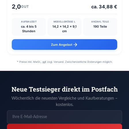
2,0
ca. 34,88 €
GUT
AUFBAUZEIT
MODELLGRÖSSE L
ANZAHL TEILE
ca. 4 bis 5
14,2 x 14,2 x 9,1
190 Teile
Stunden
cm
Zum Angebot
* Preise inkl. MwSt., ggf. zzgl. Versand. Zwischenzeitliche Änderungen möglich.
Neue Testsieger direkt im Postfach
Wöchentlich die neuesten Vergleiche und Kaufberatungen –
kostenlos.