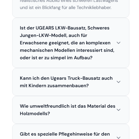
realistisches Abbild eines schweren Lastwagens
und ist ein Blickfang für alle Technikliebhaber.
Ist der UGEARS LKW-Bausatz, Schweres
Jungen-LKW-Modell, auch für
Erwachsene geeignet, die an komplexen
mechanischen Modellen interessiert sind,
oder ist er zu simpel im Aufbau?
Der UGEARS LKW-Bausatz ist komplex und
Kann ich den Ugears Truck-Bausatz auch
detailliert genug, um auch anspruchsvolle
Erwachsene mit seiner mechanischen Finesse zu
mit Kindern zusammenbauen?
begeistern. Er ist alles andere als simpel und
Ja, der Bausatz ist grundsätzlich für jüngere
bietet eine herausfordernde Bastelarbeit.
Wie umweltfreundlich ist das Material des
Bastler geeignet, jedoch sollte die
Beaufsichtigung durch einen Erwachsenen
Holzmodells?
erfolgen. Die Einzelteile sind präzise gefertigt und
Der Ugears Truck-Bausatz besteht aus
lassen sich einfach zusammenfügen, was den
Gibt es spezielle Pflegehinweise für den
hochwertigem Holz, das aus nachhaltigen Quellen
Zusammenbau zu einem lehrreichen Erlebnis