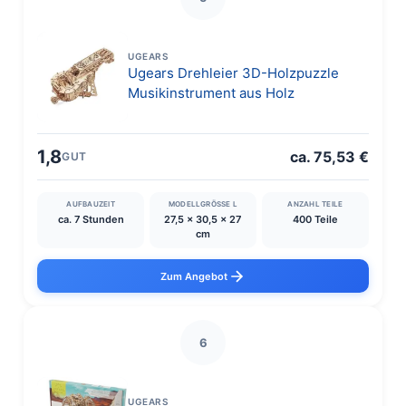
UGEARS
Ugears Drehleier 3D-Holzpuzzle
Musikinstrument aus Holz
1,8
ca. 75,53 €
GUT
AUFBAUZEIT
MODELLGRÖSSE L
ANZAHL TEILE
ca. 7 Stunden
27,5 x 30,5 x 27
400 Teile
cm
Zum Angebot
6
UGEARS