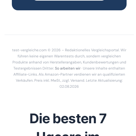
test-vergleiche.com © 2026 – Redaktionelles Vergleichsportal. Wir
führen keine eigenen Warentests durch, sondern vergleichen
Produkte anhand von Herstellerangaben, Kundenbewertungen und
Testergebnissen Dritter.
So arbeiten wir
· Unsere Inhalte enthalten
Affiliate-Links. Als Amazon-Partner verdienen wir an qualifizierten
Verkäufen. Preis inkl. MwSt., zzgl. Versand. Letzte Aktualisierung:
02.08.2026
Die besten 7