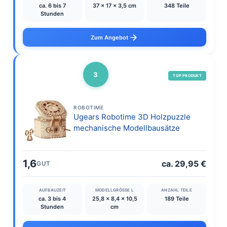
ca. 6 bis 7
‎37 x 17 x 3,5 cm
348 Teile
Stunden
Zum Angebot
3
TOP PRODUKT
ROBOTIME
Ugears Robotime 3D Holzpuzzle
mechanische Modellbausätze
1,6
ca. 29,95 €
GUT
AUFBAUZEIT
MODELLGRÖSSE L
ANZAHL TEILE
ca. 3 bis 4
25,8 x 8,4 x 10,5
189 Teile
Stunden
cm