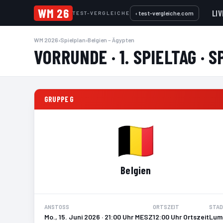
WM 26
LIV
‹ test-vergleiche.com
TEST-VERGLEICHE
WM 2026
›
Spielplan
›
Belgien – Ägypten
VORRUNDE · 1. SPIELTAG · S
GRUPPE G
Belgien
ANSTOSS
ORTSZEIT
STAD
Mo., 15. Juni 2026 · 21:00 Uhr MESZ
12:00 Uhr Ortszeit
Lume