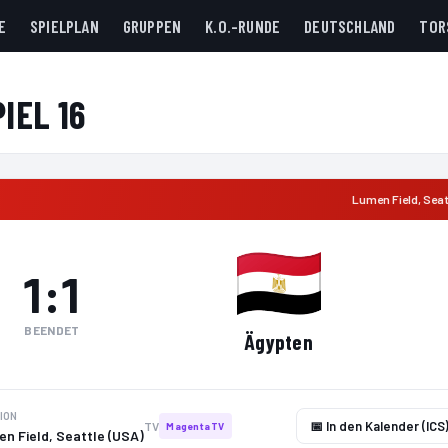
E
SPIELPLAN
GRUPPEN
K.O.-RUNDE
DEUTSCHLAND
TOR
PIEL 16
Lumen Field
,
Seat
1
:
1
BEENDET
Ägypten
ION
📅 In den Kalender (ICS
TV
MagentaTV
n Field, Seattle (USA)