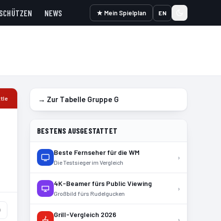
SCHÜTZEN
NEWS
★ Mein Spielplan
EN
tle
→ Zur Tabelle Gruppe
G
BESTENS AUSGESTATTET
Beste Fernseher für die WM
›
Die Testsieger im Vergleich
4K-Beamer fürs Public Viewing
›
Großbild fürs Rudelgucken
)
Grill-Vergleich 2026
›