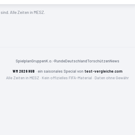
ind. Alle Zeiten in MESZ.
Spielplan
Gruppen
K.o.-Runde
Deutschland
Torschützen
News
WM 2026 HUB
·
ein saisonales Special von
test-vergleiche.com
Alle Zeiten in MESZ · Kein offizielles FIFA-Material · Daten ohne Gewähr