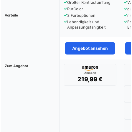
✓
✓
Großer Kontrastumfang
Vo
✓
✓
PurColor
gu
✓
✓
Vorteile
3 Farboptionen
ni
✓
✓
Lebendigkeit und
En
Anpassungsfähigkeit
En
Angebot ansehen
Zum Angebot
Amazon
219,99 €