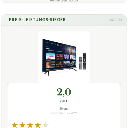
test-vergleiche.com
PREIS-LEISTUNGS-SIEGER
08/2026
2,0
GUT
Strong
Fernseher
08/2026
★
★
★
★
★