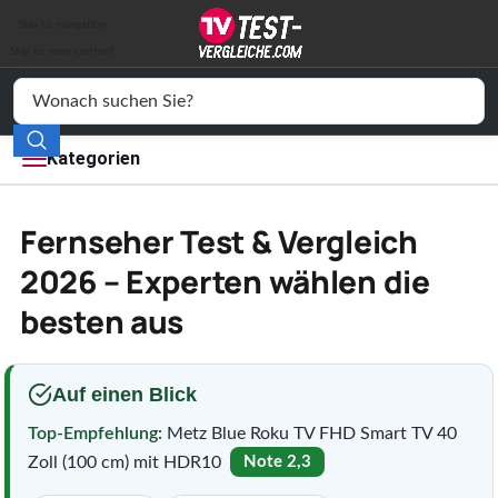
Auto & Motor
Skip to navigation
Drogerie
Skip to main content
Elektronik
Freizeit
Kategorien
Haushalt
Fernseher Test & Vergleich
Mode
2026 – Experten wählen die
besten aus
Wohnen
Service
Auf einen Blick
Vergleichssiegel
Top-Empfehlung:
Metz Blue Roku TV FHD Smart TV 40
Zoll (100 cm) mit HDR10
Note 2,3