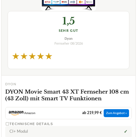
1,5
SEHR GUT
Dyon
Fernseher
08/2026
★
★
★
★
★
DYON
DYON Movie Smart 43 XT Fernseher 108 cm
(43 Zoll) mit Smart TV Funktionen
ab 219,99 €
Amazon
Zum Angebot »
TECHNISCHE DETAILS
CI+ Modul
✓