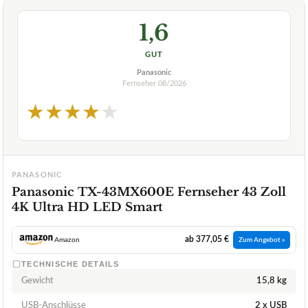
1,6
GUT
Panasonic
Fernseher
08/2026
★
★
★
★
★
PANASONIC
Panasonic TX-43MX600E Fernseher 43 Zoll
4K Ultra HD LED Smart
ab 377,05 €
Amazon
Zum Angebot »
TECHNISCHE DETAILS
Gewicht
15,8 kg
USB-Anschlüsse
2 x USB