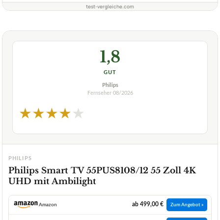
test-vergleiche.com
1,8
GUT
Philips
Fernseher
08/2026
★
★
★
★
★
PHILIPS
Philips Smart TV 55PUS8108/12 55 Zoll 4K
UHD mit Ambilight
ab 499,00 €
Amazon
Zum Angebot »