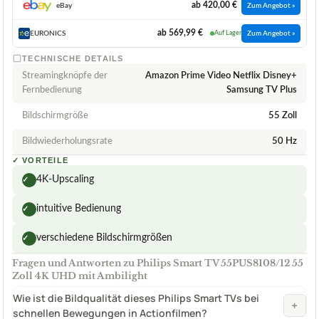
ab 420,00 €
eBay
Zum Angebot »
ab 569,99 €
EURONICS
Auf Lager
Zum Angebot »
TECHNISCHE DETAILS
Streamingknöpfe der
Amazon Prime Video Netflix Disney+
Fernbedienung
Samsung TV Plus
Bildschirmgröße
55 Zoll
Bildwiederholungsrate
50 Hz
✓
VORTEILE
4K-Upscaling
✓
intuitive Bedienung
✓
verschiedene Bildschirmgrößen
✓
Fragen und Antworten zu Philips Smart TV 55PUS8108/12 55
Zoll 4K UHD mit Ambilight
Wie ist die Bildqualität dieses Philips Smart TVs bei
+
schnellen Bewegungen in Actionfilmen?