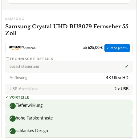
SAMSUNG
Samsung Crystal UHD BU8079 Fernseher 55
Zoll
ab 625,00 €
Amazon
Zum Angebot »
TECHNISCHE DETAILS
Sprachsteuerung
✓
Auflösung
4K Ultra HD
USB-Anschlüsse
2 x USB
✓
VORTEILE
Tiefenwirkung
✓
hohe Farbkontraste
✓
schlankes Design
✓