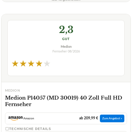
2,3
GUT
Medion
Fernseher
08/2026
★
★
★
★
★
MEDION
Medion P14057 (MD 30019) 40 Zoll Full HD
Fernseher
ab 209,99 €
Amazon
Zum Angebot »
TECHNISCHE DETAILS