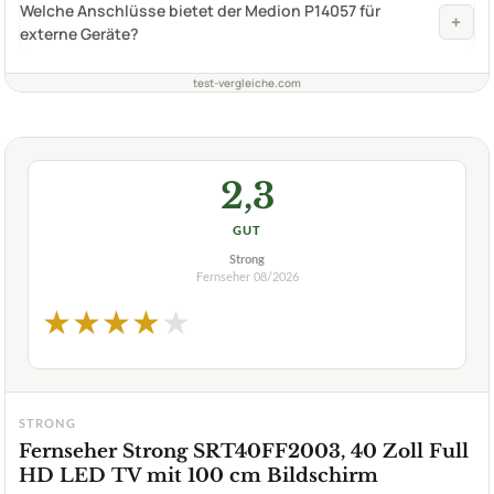
Welche Anschlüsse bietet der Medion P14057 für
+
externe Geräte?
test-vergleiche.com
2,3
GUT
Strong
Fernseher
08/2026
★
★
★
★
★
STRONG
Fernseher Strong SRT40FF2003, 40 Zoll Full
HD LED TV mit 100 cm Bildschirm