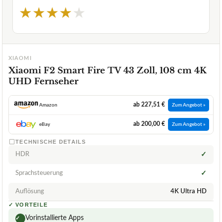
★
★
★
★
★
XIAOMI
Xiaomi F2 Smart Fire TV 43 Zoll, 108 cm 4K
UHD Fernseher
ab 227,51 €
Amazon
Zum Angebot »
ab 200,00 €
eBay
Zum Angebot »
TECHNISCHE DETAILS
HDR
✓
Sprachsteuerung
✓
Auflösung
4K Ultra HD
✓
VORTEILE
Vorinstallierte Apps
✓