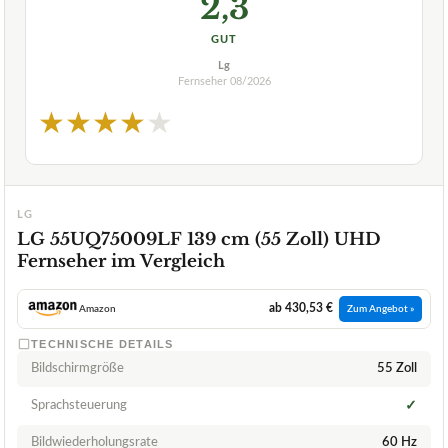
2,3
GUT
Lg
Fernseher
08/2026
★
★
★
★
★
LG
LG 55UQ75009LF 139 cm (55 Zoll) UHD
Fernseher im Vergleich
ab 430,53 €
Amazon
Zum Angebot »
TECHNISCHE DETAILS
Bildschirmgröße
55 Zoll
Sprachsteuerung
✓
Bildwiederholungsrate
60 Hz