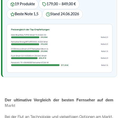
19 Produkte
179,00 – 849,00 €
Beste Note 1,5
Stand 24.06.2026
Preisvergleich der Top-Empfehlungen
Metz Blue Roku TV FHD Smart TV 40 Zoll (10
219,99 €
Note 2,3
Fernseher Strong SRT40FD5553, 40 Zoll Smar
219,49 €
Note 2,3
DYON Movie Smart 43 XT Fernseher 108 cm (4
219,99 €
Note 1,5
Dyon Smart 32 X-EOS 80 cm (32 Zoll) Smart
206,37 €
Note 2,3
Panasonic TX-43MX600E Fernseher 43 Zoll 4K
377,05 €
Note 1,6
Der ultimative Vergleich der besten Fernseher auf dem
Markt
Bei der Flut an Technologie und vielseitigen Optionen am Markt,