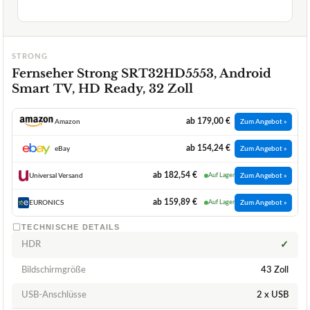
STRONG
Fernseher Strong SRT32HD5553, Android
Smart TV, HD Ready, 32 Zoll
ab 179,00 €
Amazon
Zum Angebot »
ab 154,24 €
eBay
Zum Angebot »
ab 182,54 €
Universal Versand
Auf Lager
Zum Angebot »
ab 159,89 €
EURONICS
Auf Lager
Zum Angebot »
TECHNISCHE DETAILS
HDR
✓
Bildschirmgröße
43 Zoll
USB-Anschlüsse
2 x USB