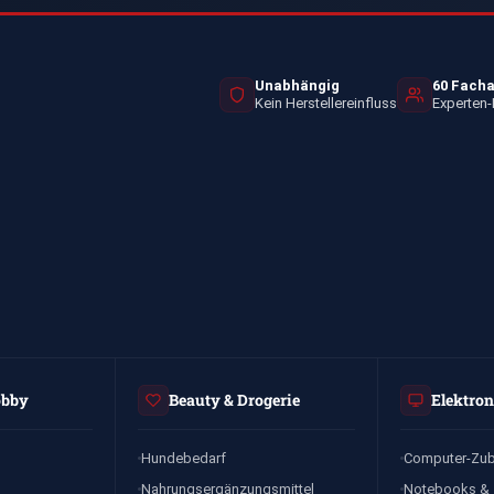
Unabhängig
60 Fach
Kein Herstellereinfluss
Experten
obby
Beauty & Drogerie
Elektro
Hundebedarf
Computer-Zu
Nahrungsergänzungsmittel
Notebooks & 