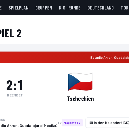
E
SPIELPLAN
GRUPPEN
K.O.-RUNDE
DEUTSCHLAND
TOR
PIEL 2
Estadio Akron
,
Guadalaj
2
:
1
BEENDET
Tschechien
ION
📅 In den Kalender (ICS
TV
MagentaTV
dio Akron, Guadalajara (Mexiko)