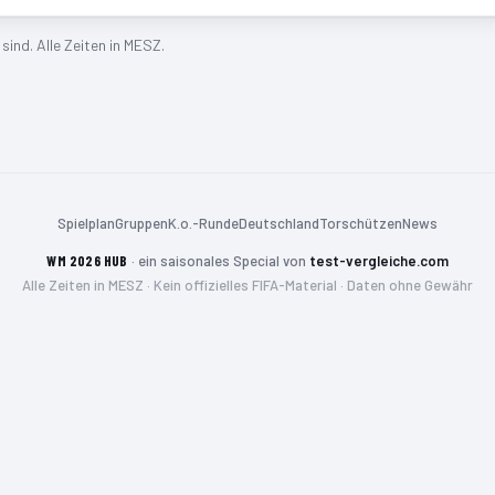
ind. Alle Zeiten in MESZ.
Spielplan
Gruppen
K.o.-Runde
Deutschland
Torschützen
News
WM 2026 HUB
·
ein saisonales Special von
test-vergleiche.com
Alle Zeiten in MESZ · Kein offizielles FIFA-Material · Daten ohne Gewähr