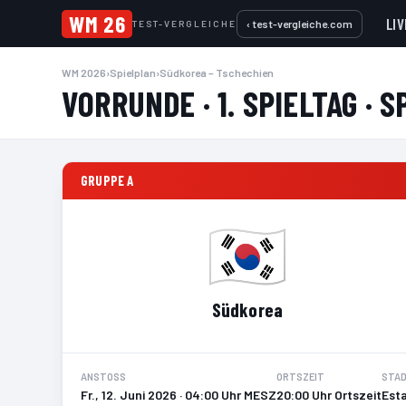
WM 26
LIV
‹ test-vergleiche.com
TEST-VERGLEICHE
WM 2026
›
Spielplan
›
Südkorea – Tschechien
VORRUNDE · 1. SPIELTAG · S
GRUPPE A
Südkorea
ANSTOSS
ORTSZEIT
STAD
Fr., 12. Juni 2026 · 04:00 Uhr MESZ
20:00 Uhr Ortszeit
Esta