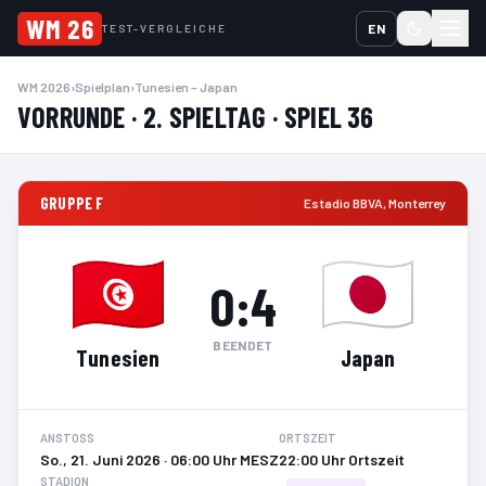
WM 26
EN
TEST-VERGLEICHE
WM 2026
›
Spielplan
›
Tunesien – Japan
VORRUNDE · 2. SPIELTAG · SPIEL 36
GRUPPE F
Estadio BBVA
,
Monterrey
0
:
4
BEENDET
Tunesien
Japan
ANSTOSS
ORTSZEIT
So., 21. Juni 2026 · 06:00 Uhr MESZ
22:00 Uhr Ortszeit
STADION