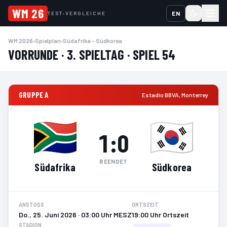
WM 26
EN
TEST-VERGLEICHE
WM 2026
›
Spielplan
›
Südafrika – Südkorea
VORRUNDE · 3. SPIELTAG · SPIEL 54
GRUPPE A
Estadio BBVA
,
Monterrey
1
:
0
BEENDET
Südafrika
Südkorea
ANSTOSS
ORTSZEIT
Do., 25. Juni 2026 · 03:00 Uhr MESZ
19:00 Uhr Ortszeit
STADION