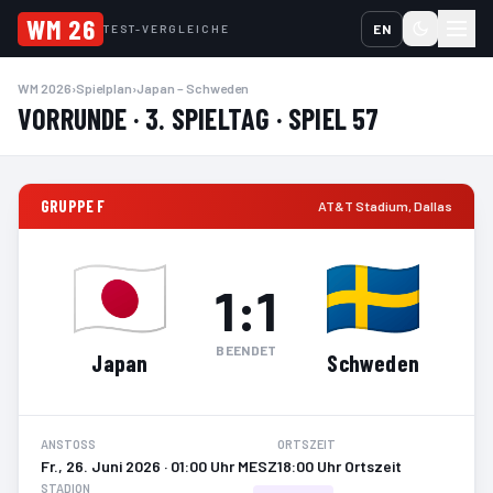
WM 26
EN
TEST-VERGLEICHE
WM 2026
›
Spielplan
›
Japan – Schweden
VORRUNDE · 3. SPIELTAG · SPIEL 57
GRUPPE F
AT&T Stadium
,
Dallas
1
:
1
BEENDET
Japan
Schweden
ANSTOSS
ORTSZEIT
Fr., 26. Juni 2026 · 01:00 Uhr MESZ
18:00 Uhr Ortszeit
STADION