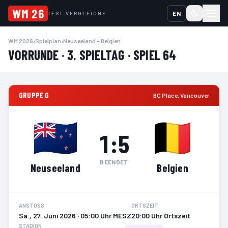
WM 26
EN
TEST-VERGLEICHE
WM 2026
›
Spielplan
›
Neuseeland – Belgien
VORRUNDE · 3. SPIELTAG · SPIEL 64
GRUPPE G
BC Place
,
Vancouver
1
:
5
BEENDET
Neuseeland
Belgien
ANSTOSS
ORTSZEIT
Sa., 27. Juni 2026 · 05:00 Uhr MESZ
20:00 Uhr Ortszeit
STADION