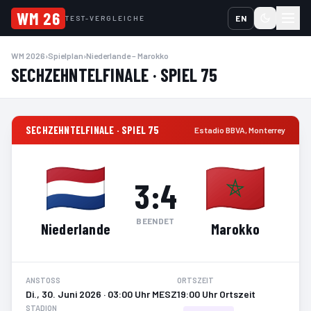
WM 26
EN
TEST-VERGLEICHE
WM 2026
›
Spielplan
›
Niederlande – Marokko
SECHZEHNTELFINALE · SPIEL 75
SECHZEHNTELFINALE · SPIEL 75
Estadio BBVA
,
Monterrey
3
:
4
BEENDET
Niederlande
Marokko
ANSTOSS
ORTSZEIT
Di., 30. Juni 2026 · 03:00 Uhr MESZ
19:00 Uhr Ortszeit
STADION