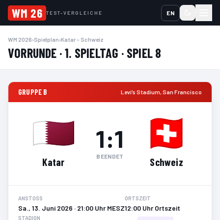
WM 26
EN
TEST-VERGLEICHE
WM 2026
›
Spielplan
›
Katar – Schweiz
VORRUNDE · 1. SPIELTAG · SPIEL 8
GRUPPE B
Levi’s Stadium
,
San Francisco
1
:
1
BEENDET
Katar
Schweiz
ANSTOSS
ORTSZEIT
Sa., 13. Juni 2026 · 21:00 Uhr MESZ
12:00 Uhr Ortszeit
STADION