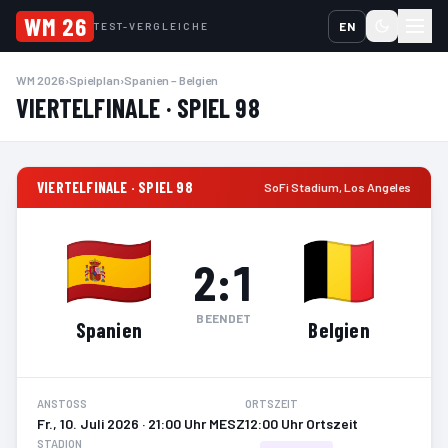
WM 26
EN
TEST-VERGLEICHE
WM 2026
›
Spielplan
›
Spanien – Belgien
VIERTELFINALE · SPIEL 98
VIERTELFINALE · SPIEL 98
SoFi Stadium
,
Los Angeles
2
:
1
BEENDET
Spanien
Belgien
ANSTOSS
ORTSZEIT
Fr., 10. Juli 2026 · 21:00 Uhr MESZ
12:00 Uhr Ortszeit
STADION