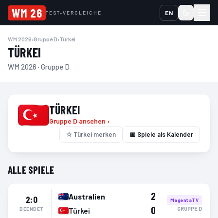
WM 26
EN
TEST-VERGLEICHE
WM 2026
›
Gruppe D
›
Türkei
TÜRKEI
WM 2026 · Gruppe D
TÜRKEI
Gruppe D ansehen ›
☆
Türkei merken
📅 Spiele als Kalender
ALLE SPIELE
2
Australien
2:0
MagentaTV
0
GRUPPE
D
BEENDET
Türkei