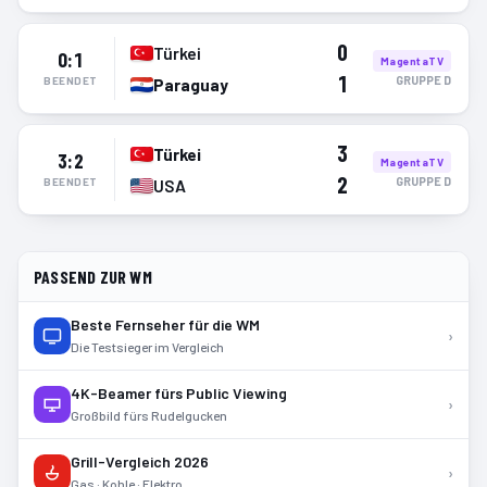
0
Türkei
0:1
MagentaTV
1
GRUPPE
D
BEENDET
Paraguay
3
Türkei
3:2
MagentaTV
2
GRUPPE
D
BEENDET
USA
PASSEND ZUR WM
Beste Fernseher für die WM
›
Die Testsieger im Vergleich
4K-Beamer fürs Public Viewing
›
Großbild fürs Rudelgucken
Grill-Vergleich 2026
›
Gas · Kohle · Elektro