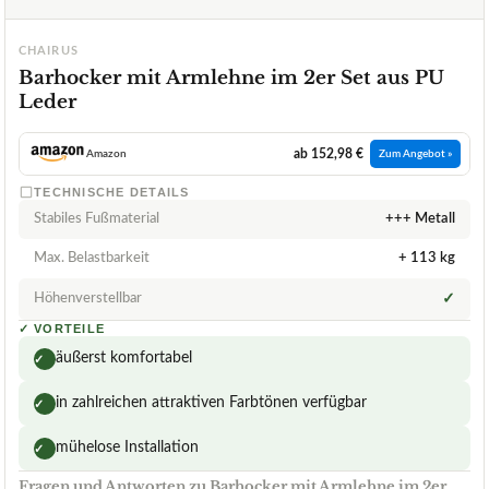
CHAIRUS
Barhocker mit Armlehne im 2er Set aus PU
Leder
ab 152,98 €
Amazon
Zum Angebot »
TECHNISCHE DETAILS
Stabiles Fußmaterial
+++ Metall
Max. Belastbarkeit
+ 113 kg
Höhenverstellbar
✓
✓
VORTEILE
äußerst komfortabel
✓
in zahlreichen attraktiven Farbtönen verfügbar
✓
mühelose Installation
✓
Fragen und Antworten zu Barhocker mit Armlehne im 2er