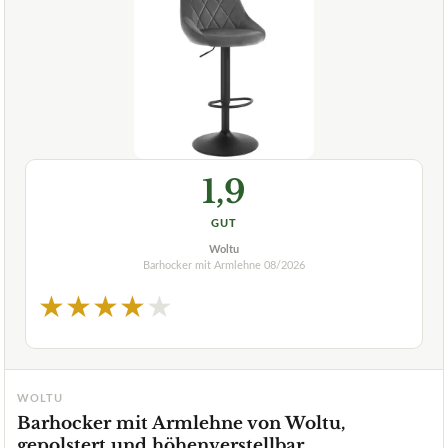
1,9
GUT
Woltu
Barhocker mit Armlehne
08/2026
★
★
★
★
★
WOLTU
Barhocker mit Armlehne von Woltu,
gepolstert und höhenverstellbar