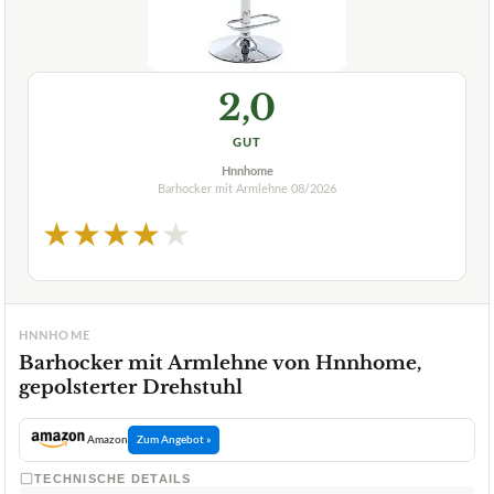
2,0
GUT
Hnnhome
Barhocker mit Armlehne
08/2026
★
★
★
★
★
HNNHOME
Barhocker mit Armlehne von Hnnhome,
gepolsterter Drehstuhl
Amazon
Zum Angebot »
TECHNISCHE DETAILS