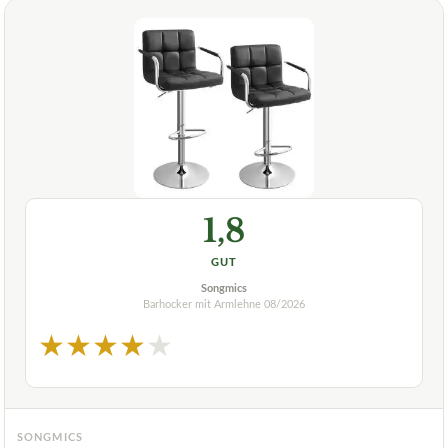
1,8
GUT
Songmics
Barhocker mit Armlehne
08/2026
★
★
★
★
★
SONGMICS