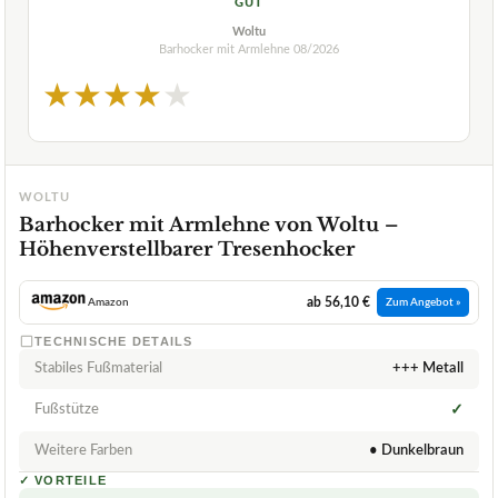
GUT
Woltu
Barhocker mit Armlehne
08/2026
★
★
★
★
★
WOLTU
Barhocker mit Armlehne von Woltu –
Höhenverstellbarer Tresenhocker
ab 56,10 €
Amazon
Zum Angebot »
TECHNISCHE DETAILS
Stabiles Fußmaterial
+++ Metall
Fußstütze
✓
Weitere Farben
• Dunkelbraun
✓
VORTEILE