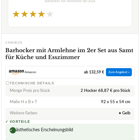
Barhocker mit Armlehne
08/2026
★
★
★
★
★
CHAIRUS
Barhocker mit Armlehne im 2er Set aus Samt
für Küche und Esszimmer
ab 132,59 €
Amazon
Zum Angebot »
TECHNISCHE DETAILS
Menge Preis pro Stück
2 Hocker 68,87 € pro Stück
Maße H x B x T
92 x 55 x 54 cm
Weitere Farben
• Gelb
✓
VORTEILE
ästhetisches Erscheinungsbild
✓