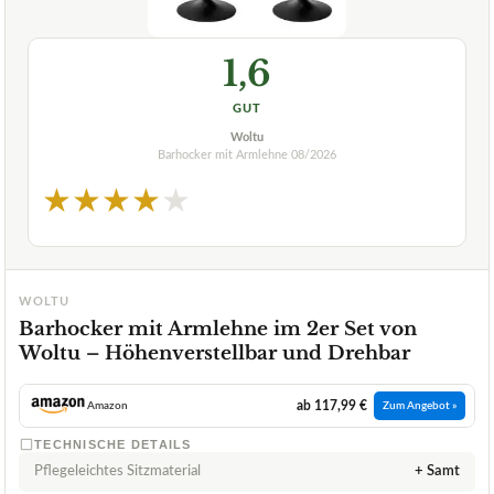
1,6
GUT
Woltu
Barhocker mit Armlehne
08/2026
★
★
★
★
★
WOLTU
Barhocker mit Armlehne im 2er Set von
Woltu – Höhenverstellbar und Drehbar
ab 117,99 €
Amazon
Zum Angebot »
TECHNISCHE DETAILS
Pflegeleichtes Sitzmaterial
+ Samt