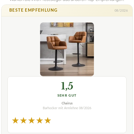
BESTE EMPFEHLUNG
08/2026
1,5
SEHR GUT
Chairus
Barhocker mit Armlehne
08/2026
★
★
★
★
★