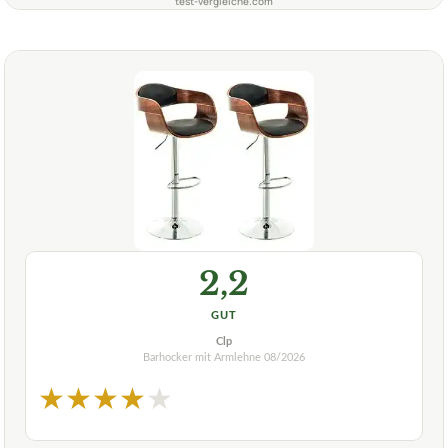
test-vergleiche.com
2,2
GUT
Clp
Barhocker mit Armlehne
08/2026
★
★
★
★
★