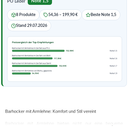
PU Leder
Note 1,5
8 Produkte
54,36 – 199,90 €
Beste Note 1,5
Stand 29.07.2026
Preisvergleich der Top-Empfehlungen
Barhocker mit Armlehne im 2er Set aus PU L
152,98 €
Note 1,5
Barhocker mit Armlehne im 2er Set von Wolt
117,99 €
Note 1,6
Barhocker mit Armlehne im 2er Set aus Samt
132,59 €
Note 1,7
Barhocker mit Armlehne von Woltu, gepolste
54,36 €
Note 1,9
Barhocker mit Armlehne: Komfort und Stil vereint
Barhocker mit Armlehne bieten nicht nur eine bequeme