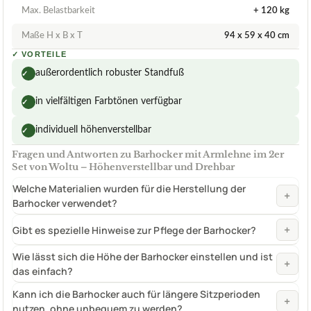
Max. Belastbarkeit
+ 120 kg
Maße H x B x T
94 x 59 x 40 cm
✓
VORTEILE
außerordentlich robuster Standfuß
✓
in vielfältigen Farbtönen verfügbar
✓
individuell höhenverstellbar
✓
Fragen und Antworten zu Barhocker mit Armlehne im 2er
Set von Woltu – Höhenverstellbar und Drehbar
Welche Materialien wurden für die Herstellung der
+
Barhocker verwendet?
+
Gibt es spezielle Hinweise zur Pflege der Barhocker?
Wie lässt sich die Höhe der Barhocker einstellen und ist
+
das einfach?
Kann ich die Barhocker auch für längere Sitzperioden
+
nutzen, ohne unbequem zu werden?