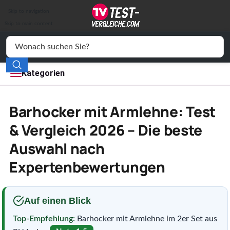
Auto & Motor
Skip to navigation
Drogerie
Skip to main content
Elektronik
Freizeit
Kategorien
Haushalt
Barhocker mit Armlehne: Test
Mode
& Vergleich 2026 – Die beste
Auswahl nach
Wohnen
Expertenbewertungen
Service
Vergleichssiegel
Auf einen Blick
Top-Empfehlung:
Barhocker mit Armlehne im 2er Set aus