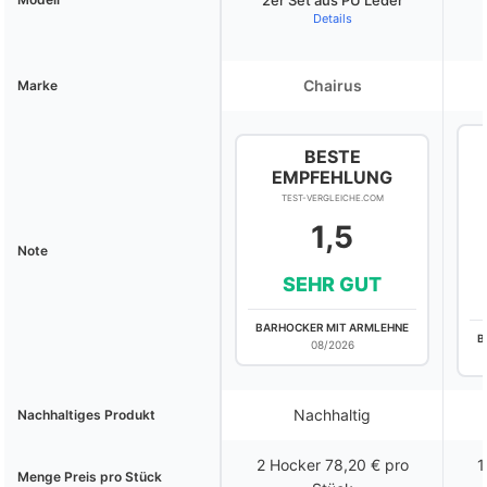
Details
Chairus
Marke
BESTE
EMPFEHLUNG
TEST-VERGLEICHE.COM
1,5
Note
SEHR GUT
BARHOCKER MIT ARMLEHNE
B
08/2026
Nachhaltig
Nachhaltiges Produkt
2 Hocker 78,20 € pro
1
Menge Preis pro Stück