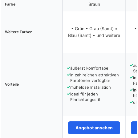
Braun
Farbe
• Grün • Grau (Samt) •
•
Weitere Farben
Blau (Samt) • und weitere
✓
au
✓
äußerst komfortabel
St
✓
in zahlreichen attraktiven
✓
in
Farbtönen verfügbar
Fa
Vorteile
✓
mühelose Installation
✓
in
✓
ideal für jeden
hö
Einrichtungsstil
✓
um
Angebot ansehen