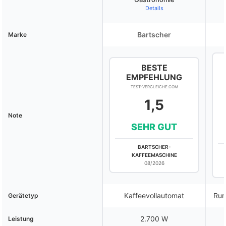
Details
Bartscher
Marke
BESTE
EMPFEHLUNG
TEST-VERGLEICHE.COM
1,5
Note
SEHR GUT
BARTSCHER-
KAFFEEMASCHINE
08/2026
Kaffeevollautomat
Run
Gerätetyp
2.700 W
Leistung