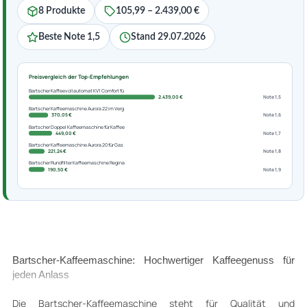
8 Produkte
105,99 – 2.439,00 €
Beste Note 1,5
Stand 29.07.2026
Preisvergleich der Top-Empfehlungen
Bartscher Kaffeevollautomat KV1 Comfort fü
2.439,00 €
Note 1,5
Bartscher Kaffeemaschine Aurora 22 im Verg
370,05 €
Note 1,6
Bartscher Doppel Kaffeemaschine für Kaffee
449,00 €
Note 1,7
Bartscher Kaffeemaschine Aurora 20 für Gas
221,24 €
Note 1,8
Bartscher Rundfilter Kaffeemaschine Regina
190,50 €
Note 1,9
Bartscher-Kaffeemaschine: Hochwertiger Kaffeegenuss für
jeden Anlass
Die Bartscher-Kaffeemaschine steht für Qualität und