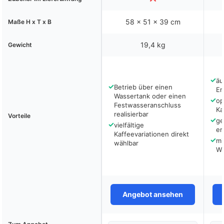
58 x 51 x 39 cm
Maße H x T x B
19,4 kg
Gewicht
✓
äu
✓
Betrieb über einen
En
Wassertank oder einen
✓
op
Festwasseranschluss
Ka
realisierbar
Vorteile
✓
ge
✓
vielfältige
er
Kaffeevariationen direkt
✓
mi
wählbar
Wa
Angebot ansehen