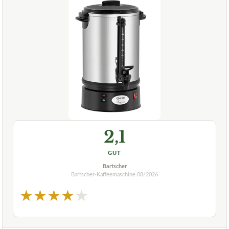
2,1
GUT
Bartscher
Bartscher-Kaffeemaschine
08/2026
★
★
★
★
★