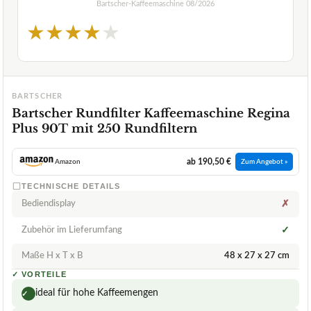
Bartscher-Kaffeemaschine
08/2026
★
★
★
★
★
BARTSCHER
Bartscher Rundfilter Kaffeemaschine Regina
Plus 90T mit 250 Rundfiltern
ab 190,50 €
Amazon
Zum Angebot »
TECHNISCHE DETAILS
Bediendisplay
✗
Zubehör im Lieferumfang
✓
Maße H x T x B
48 x 27 x 27 cm
✓
VORTEILE
ideal für hohe Kaffeemengen
✓