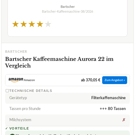
Bartscher
Bartscher-Kaffeemaschine
08/2026
★
★
★
★
★
BARTSCHER
Bartscher Kaffeemaschine Aurora 22 im
Vergleich
ab 370,05 €
Amazon
Zum Angebot »
TECHNISCHE DETAILS
Gerätetyp
Filterkaffemaschine
Tassen pro Stunde
+++ 80 Tassen
Milchsystem
✗
✓
VORTEILE