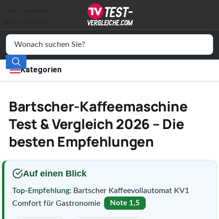
Auto & Motor
Skip to navigation
Drogerie
Skip to main content
Elektronik
Freizeit
Kategorien
Haushalt
Bartscher-Kaffeemaschine
Mode
Test & Vergleich 2026 – Die
besten Empfehlungen
Wohnen
Service
Auf einen Blick
Vergleichssiegel
Top-Empfehlung:
Bartscher Kaffeevollautomat KV1
Comfort für Gastronomie
Note 1,5