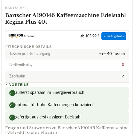
BARTSCHER
Bartscher A190146 Kaffeemaschine Edelstahl
Regina Plus 40t
ab 105,99 €
Amazon
Zum Angebot »
TECHNISCHE DETAILS
Tassen pro Brühvorgang
+++ 40 Tassen
Bediendisplay
✗
Zapfhahn
✓
✓
VORTEILE
äußerst sparsam im Energieverbrauch
✓
optimal für hohe Kaffeemengen konzipiert
✓
gefertigt aus erstklassigem Edelstahl
✓
Fragen und Antworten zu Bartscher A190146 Kaffeemaschine
Edelstahl Regina Plus 40t