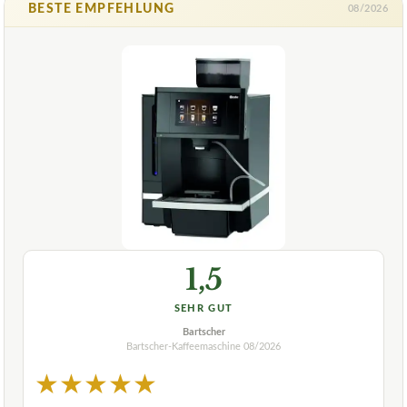
BESTE EMPFEHLUNG
08/2026
1,5
SEHR GUT
Bartscher
Bartscher-Kaffeemaschine
08/2026
★
★
★
★
★