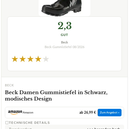
2,3
GUT
Beck
Beck-Gummistiefel
08/2026
★
★
★
★
★
BECK
Beck Damen Gummistiefel in Schwarz,
modisches Design
ab 26,99 €
Amazon
Zum Angebot »
TECHNISCHE DETAILS