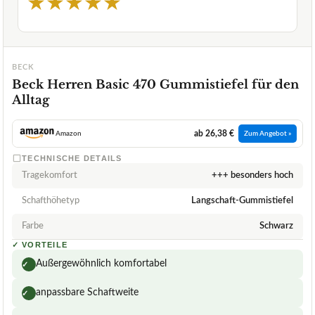
★
★
★
★
★
BECK
Beck Herren Basic 470 Gummistiefel für den
Alltag
ab 26,38 €
Amazon
Zum Angebot »
TECHNISCHE DETAILS
Tragekomfort
+++ besonders hoch
Schafthöhetyp
Langschaft-Gummistiefel
Farbe
Schwarz
✓
VORTEILE
Außergewöhnlich komfortabel
✓
anpassbare Schaftweite
✓