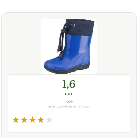
1,6
GUT
Beck
Beck-Gummistiefel
08/2026
★
★
★
★
★