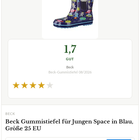
1,7
GUT
Beck
Beck-Gummistiefel
08/2026
★
★
★
★
★
BECK
Beck Gummistiefel für Jungen Space in Blau,
Größe 25 EU