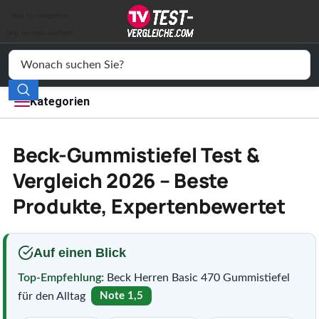
Auto & Motor
Skip to navigation
Drogerie
Skip to main content
Elektronik
Freizeit
Kategorien
Haushalt
Beck-Gummistiefel Test &
Mode
Vergleich 2026 – Beste
Produkte, Expertenbewertet
Wohnen
Service
Auf einen Blick
Vergleichssiegel
Top-Empfehlung:
Beck Herren Basic 470 Gummistiefel
für den Alltag
Note 1,5