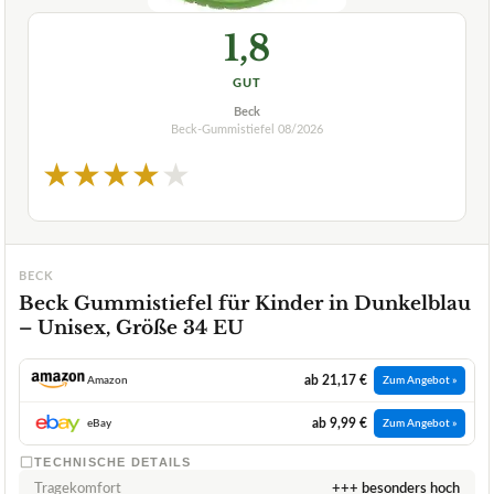
1,8
GUT
Beck
Beck-Gummistiefel
08/2026
★
★
★
★
★
BECK
Beck Gummistiefel für Kinder in Dunkelblau
– Unisex, Größe 34 EU
ab 21,17 €
Amazon
Zum Angebot »
ab 9,99 €
eBay
Zum Angebot »
TECHNISCHE DETAILS
Tragekomfort
+++ besonders hoch