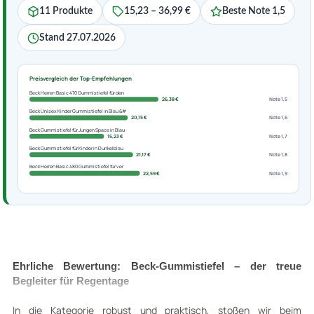
11 Produkte
15,23 – 36,99 €
Beste Note 1,5
Stand 27.07.2026
Preisvergleich der Top-Empfehlungen
Beck Herren Basic 470 Gummistiefel für den
26,38 €
Note 1,5
Beck Unisex Kinder Gummistiefel in Blau &#
20,15 €
Note 1,6
Beck Gummistiefel für Jungen Space in Blau
15,23 €
Note 1,7
Beck Gummistiefel für Kinder in Dunkelblau
21,17 €
Note 1,8
Beck Herren Basic 480 Gummistiefel für ver
22,59 €
Note 1,9
Ehrliche Bewertung: Beck-Gummistiefel – der treue
Begleiter für Regentage
In die Kategorie robust und praktisch, stoßen wir beim