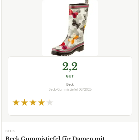
2,2
GUT
Beck
Beck-Gummistiefel
08/2026
★
★
★
★
★
BECK
Beck Gummistiefel für Damen mit