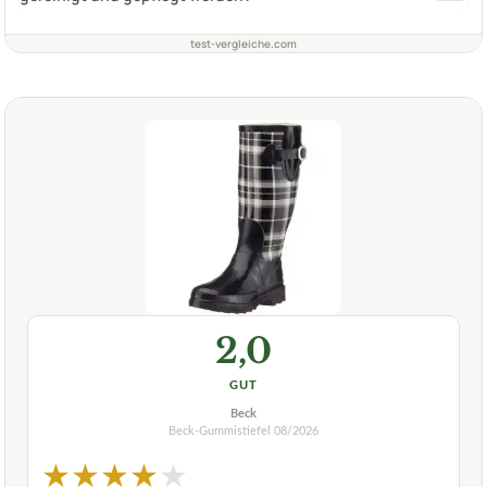
test-vergleiche.com
2,0
GUT
Beck
Beck-Gummistiefel
08/2026
★
★
★
★
★