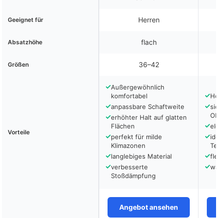
Herren
Geeignet für
flach
Absatzhöhe
36–42
Größen
✓
Außergewöhnlich
✓
komfortabel
Ho
✓
✓
anpassbare Schaftweite
si
Ob
✓
erhöhter Halt auf glatten
✓
Flächen
el
Vorteile
✓
✓
perfekt für milde
id
Klimazonen
Te
✓
✓
langlebiges Material
fl
✓
✓
verbesserte
wa
Stoßdämpfung
Angebot ansehen