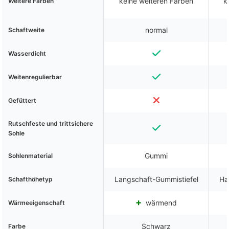
keine weiteren Farben
k
Weitere Farben
normal
Schaftweite
Wasserdicht
Weitenregulierbar
Gefüttert
Rutschfeste und trittsichere
Sohle
Gummi
Sohlenmaterial
Langschaft-Gummistiefel
Ha
Schafthöhetyp
wärmend
Wärmeeigenschaft
Schwarz
Farbe