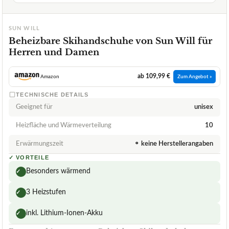
SUN WILL
Beheizbare Skihandschuhe von Sun Will für
Herren und Damen
ab 109,99 €
Amazon
Zum Angebot »
TECHNISCHE DETAILS
Geeignet für
unisex
Heizfläche und Wärmeverteilung
10
Erwärmungszeit
⚬ keine Herstellerangaben
✓
VORTEILE
Besonders wärmend
✓
3 Heizstufen
✓
inkl. Lithium-Ionen-Akku
✓