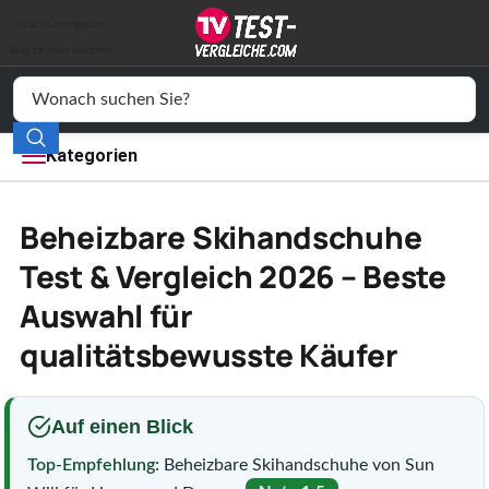
Auto & Motor
Skip to navigation
Drogerie
Skip to main content
Elektronik
Freizeit
Kategorien
Haushalt
Beheizbare Skihandschuhe
Mode
Test & Vergleich 2026 – Beste
Auswahl für
Wohnen
qualitätsbewusste Käufer
Service
Vergleichssiegel
Auf einen Blick
Top-Empfehlung:
Beheizbare Skihandschuhe von Sun