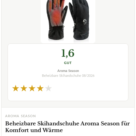
1,6
GUT
Aroma Season
Beheizbare Skihandschuhe
08/2026
★
★
★
★
★
AROMA SEASON
Beheizbare Skihandschuhe Aroma Season für
Komfort und Wärme