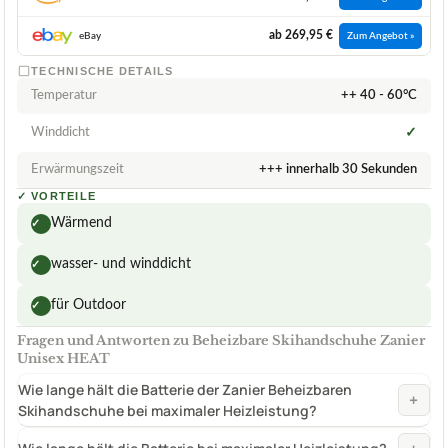
ab 269,95 €
eBay
Zum Angebot »
TECHNISCHE DETAILS
Temperatur
++ 40 - 60°C
Winddicht
✓
Erwärmungszeit
+++ innerhalb 30 Sekunden
✓
VORTEILE
Wärmend
✓
wasser- und winddicht
✓
für Outdoor
✓
Fragen und Antworten zu Beheizbare Skihandschuhe Zanier
Unisex HEAT
Wie lange hält die Batterie der Zanier Beheizbaren
+
Skihandschuhe bei maximaler Heizleistung?