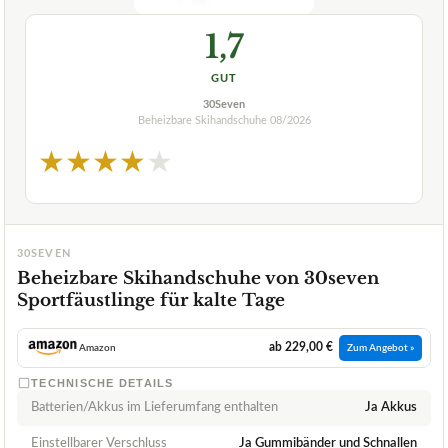
1,7
GUT
30Seven
Beheizbare Skihandschuhe
08/2026
★
★
★
★
★
30SEVEN
Beheizbare Skihandschuhe von 30seven
Sportfäustlinge für kalte Tage
ab 229,00 €
Amazon
Zum Angebot »
TECHNISCHE DETAILS
Batterien/Akkus im Lieferumfang enthalten
Ja Akkus
Einstellbarer Verschluss
Ja Gummibänder und Schnallen