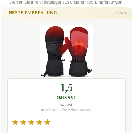
Wählen Sie Ihren Testsieger aus unseren Top-Empfehlungen.
BESTE EMPFEHLUNG
08/2026
1,5
SEHR GUT
Sun Will
Beheizbare Skihandschuhe
08/2026
★
★
★
★
★