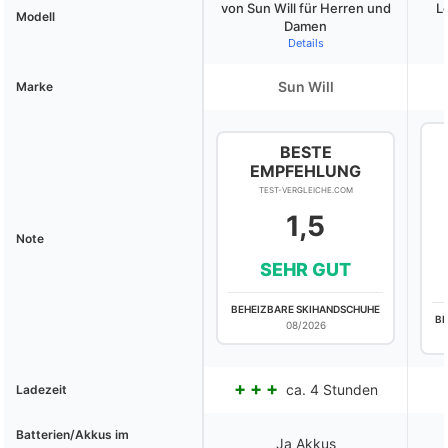
von Sun Will für Herren und
L
Modell
Damen
Details
Sun Will
Marke
BESTE
EMPFEHLUNG
TEST-VERGLEICHE.COM
1,5
Note
SEHR GUT
BEHEIZBARE SKIHANDSCHUHE
BE
08/2026
ca. 4 Stunden
Ladezeit
Batterien/Akkus im
Ja Akkus