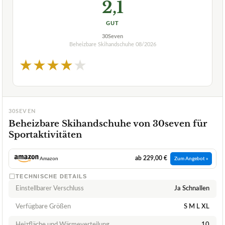
2,1
GUT
30Seven
Beheizbare Skihandschuhe
08/2026
★
★
★
★
★
30SEVEN
Beheizbare Skihandschuhe von 30seven für
Sportaktivitäten
ab 229,00 €
Amazon
Zum Angebot »
TECHNISCHE DETAILS
Einstellbarer Verschluss
Ja Schnallen
Verfügbare Größen
S M L XL
Heizfläche und Wärmeverteilung
10