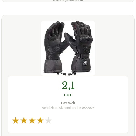
2,1
GUT
Day Wolf
Beheizbare Skihandschuhe
08/2026
★
★
★
★
★