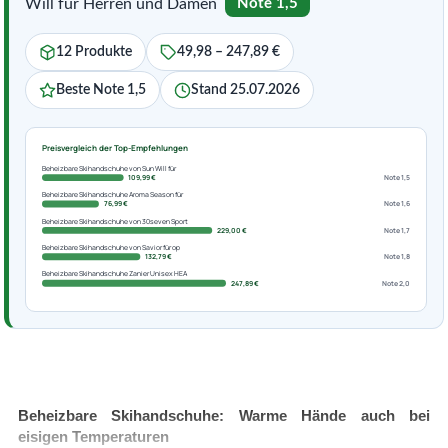
Will für Herren und Damen
Note 1,5
12 Produkte
49,98 – 247,89 €
Beste Note 1,5
Stand 25.07.2026
Preisvergleich der Top-Empfehlungen
Beheizbare Skihandschuhe von Sun Will für
109,99 €
Note 1,5
Beheizbare Skihandschuhe Aroma Season für
76,99 €
Note 1,6
Beheizbare Skihandschuhe von 30seven Sport
229,00 €
Note 1,7
Beheizbare Skihandschuhe von Savior für op
132,79 €
Note 1,8
Beheizbare Skihandschuhe Zanier Unisex HEA
247,89 €
Note 2,0
Beheizbare Skihandschuhe: Warme Hände auch bei
eisigen Temperaturen