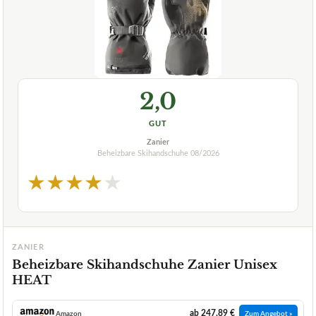
2,0
GUT
Zanier
Beheizbare Skihandschuhe
08/2026
★
★
★
★
★
ZANIER
Beheizbare Skihandschuhe Zanier Unisex
HEAT
ab 247,89 €
Amazon
Zum Angebot »