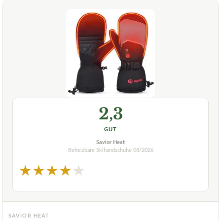
2,3
GUT
Savior Heat
Beheizbare Skihandschuhe
08/2026
★
★
★
★
★
SAVIOR HEAT