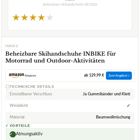
Beheizbare Skihandschuhe
08/2026
★
★
★
★
★
INBIKE
Beheizbare Skihandschuhe INBIKE für
Motorrad und Outdoor-Aktivitäten
ab 129,99 €
Amazon
Zum Angebot »
TECHNISCHE DETAILS
Einstellbarer Verschluss
Ja Gummibänder und Klett
Winddicht
✓
Material
Baumwollmischung
✓
VORTEILE
Atmungsaktiv
✓