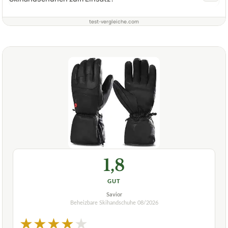
test-vergleiche.com
1,8
GUT
Savior
Beheizbare Skihandschuhe
08/2026
★
★
★
★
★