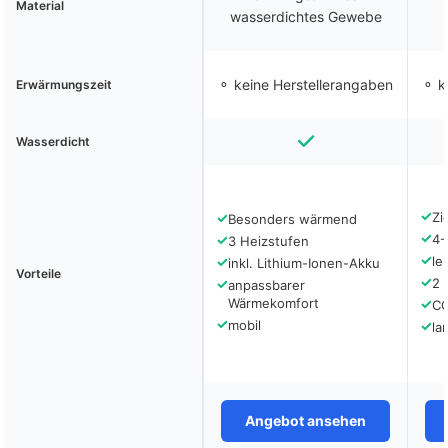
Material
wasserdichtes Gewebe
⚬ keine Herstellerangaben
⚬ k
Erwärmungszeit
Wasserdicht
✓
✓
Zi
Besonders wärmend
✓
✓
4-
3 Heizstufen
✓
✓
le
inkl. Lithium-Ionen-Akku
Vorteile
✓
✓
2 
anpassbarer
Wärmekomfort
✓
CO
✓
mobil
✓
la
Angebot ansehen