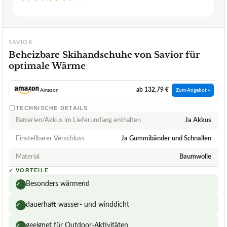
SAVIOR
Beheizbare Skihandschuhe von Savior für
optimale Wärme
ab 132,79 €
Amazon
Zum Angebot »
TECHNISCHE DETAILS
Batterien/Akkus im Lieferumfang enthalten
Ja Akkus
Einstellbarer Verschluss
Ja Gummibänder und Schnallen
Material
Baumwolle
✓
VORTEILE
Besonders wärmend
✓
dauerhaft wasser- und winddicht
✓
geeignet für Outdoor-Aktivitäten
✓