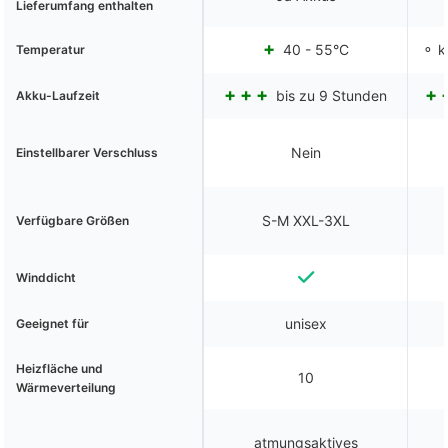
Lieferumfang enthalten
40 - 55°C
⚬ k
Temperatur
bis zu 9 Stunden
Akku-Laufzeit
Nein
Einstellbarer Verschluss
S-M XXL-3XL
Verfügbare Größen
Winddicht
unisex
Geeignet für
Heizfläche und
10
Wärmeverteilung
atmungsaktives