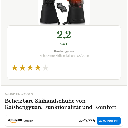
2,2
GUT
Kaishengyuan
Beheizbare Skihandschuhe
08/2026
★
★
★
★
★
KAISHENGYUAN
Beheizbare Skihandschuhe von
Kaishengyuan: Funktionalität und Komfort
ab 49,99 €
Amazon
Zum Angebot »