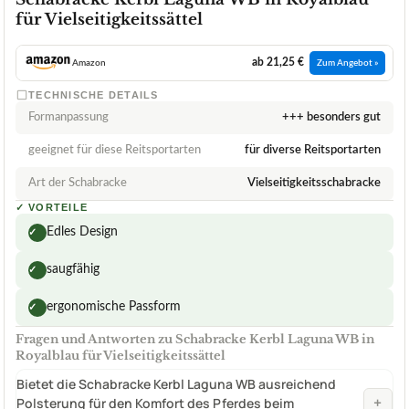
für Vielseitigkeitssättel
ab 21,25 €
Amazon
Zum Angebot »
TECHNISCHE DETAILS
Formanpassung
+++ besonders gut
geeignet für diese Reitsportarten
für diverse Reitsportarten
Art der Schabracke
Vielseitigkeitsschabracke
✓
VORTEILE
Edles Design
✓
saugfähig
✓
ergonomische Passform
✓
Fragen und Antworten zu Schabracke Kerbl Laguna WB in
Royalblau für Vielseitigkeitssättel
Bietet die Schabracke Kerbl Laguna WB ausreichend
+
Polsterung für den Komfort des Pferdes beim