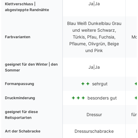
Ja|Ja
Klettverschluss |
abgesteppte Randnähte
Blau Weiß Dunkelblau Grau
und weitere Schwarz,
Türkis, Pfau, Fuchsia,
Mo
Farbvarianten
Pflaume, Olivgrün, Beige
und Pink
geeignet für den Winter | den
Ja|Ja
Sommer
sehrgut
Formanpassung
besonders gut
Druckminderung
geeignet für diese
Dressur
für
Reitsportarten
Dressurschabracke
Art der Schabracke