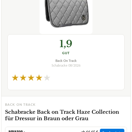
1,9
GUT
Back On Track
Schabracke
08/2026
★
★
★
★
★
BACK ON TRACK
Schabracke Back on Track Haze Collection
für Dressur in Braun oder Grau