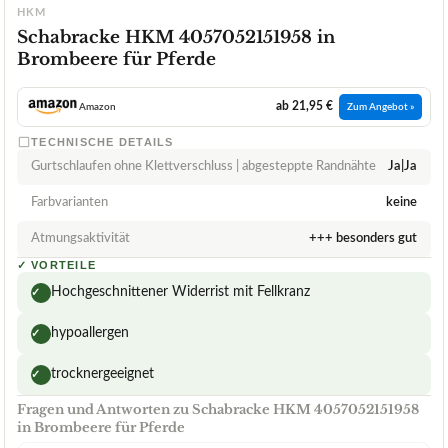
HKM
Schabracke HKM 4057052151958 in
Brombeere für Pferde
ab 21,95 €
Amazon
Zum Angebot »
TECHNISCHE DETAILS
Gurtschlaufen ohne Klettverschluss | abgesteppte Randnähte
Ja|Ja
Farbvarianten
keine
Atmungsaktivität
+++ besonders gut
✓
VORTEILE
Hochgeschnittener Widerrist mit Fellkranz
✓
hypoallergen
✓
trocknergeeignet
✓
Fragen und Antworten zu Schabracke HKM 4057052151958
in Brombeere für Pferde