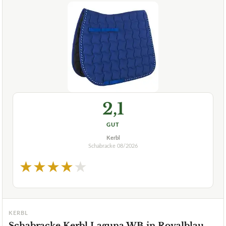
2,1
GUT
Kerbl
Schabracke
08/2026
★
★
★
★
★
KERBL
Schabracke Kerbl Laguna WB in Royalblau