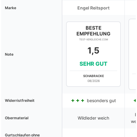
Engel Reitsport
Marke
BESTE
EMPFEHLUNG
TEST-VERGLEICHE.COM
1,5
Note
SEHR GUT
SCHABRACKE
08/2026
besonders gut
Widerristfreiheit
Wildleder weich
Obermaterial
we
Gurtschlaufen ohne