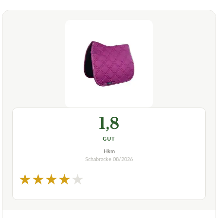
1,8
GUT
Hkm
Schabracke
08/2026
★
★
★
★
★