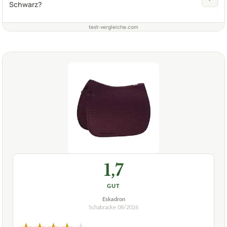
Schwarz?
test-vergleiche.com
1,7
GUT
Eskadron
Schabracke
08/2026