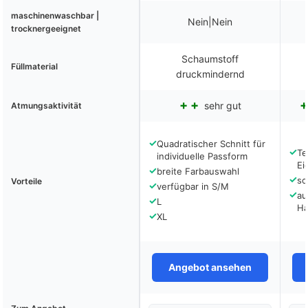
maschinenwaschbar |
Nein|Nein
trocknergeeignet
Schaumstoff
Füllmaterial
druckmindernd
sehr gut
Atmungsaktivität
✓
Quadratischer Schnitt für
✓
Te
individuelle Passform
Ei
✓
breite Farbauswahl
✓
sc
Vorteile
✓
verfügbar in S/M
✓
au
✓
L
Ha
✓
XL
Angebot ansehen