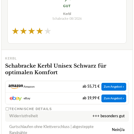
GUT
Kerbl
Schabracke
08/2026
★
★
★
★
★
KERBL
Schabracke Kerbl Unisex Schwarz für
optimalen Komfort
ab 55,71 €
Amazon
Zum Angebot »
ab 19,99 €
eBay
Zum Angebot »
TECHNISCHE DETAILS
Widerristfreiheit
+++ besonders gut
Gurtschlaufen ohne Klettverschluss | abgesteppte
Nein|Ja
Randnähte