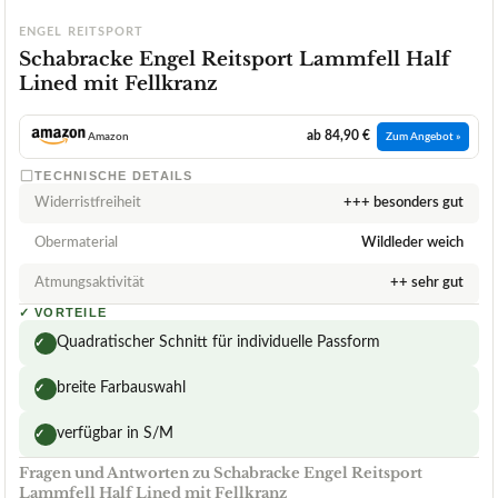
ENGEL REITSPORT
Schabracke Engel Reitsport Lammfell Half
Lined mit Fellkranz
ab 84,90 €
Amazon
Zum Angebot »
TECHNISCHE DETAILS
Widerristfreiheit
+++ besonders gut
Obermaterial
Wildleder weich
Atmungsaktivität
++ sehr gut
✓
VORTEILE
Quadratischer Schnitt für individuelle Passform
✓
breite Farbauswahl
✓
verfügbar in S/M
✓
Fragen und Antworten zu Schabracke Engel Reitsport
Lammfell Half Lined mit Fellkranz