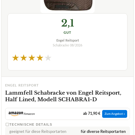
2,1
GUT
Engel Reitsport
Schabracke
08/2026
★
★
★
★
★
ENGEL REITSPORT
Lammfell Schabracke von Engel Reitsport,
Half Lined, Modell SCHABRA1-D
ab 71,90 €
Amazon
Zum Angebot »
TECHNISCHE DETAILS
geeignet für diese Reitsportarten
für diverse Reitsportarten