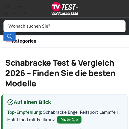
Auto & Motor
Skip to navigation
Drogerie
Skip to main content
Elektronik
Freizeit
Kategorien
Haushalt
Schabracke Test & Vergleich
Mode
2026 – Finden Sie die besten
Modelle
Wohnen
Service
Auf einen Blick
Vergleichssiegel
Top-Empfehlung:
Schabracke Engel Reitsport Lammfell
Half Lined mit Fellkranz
Note 1,5