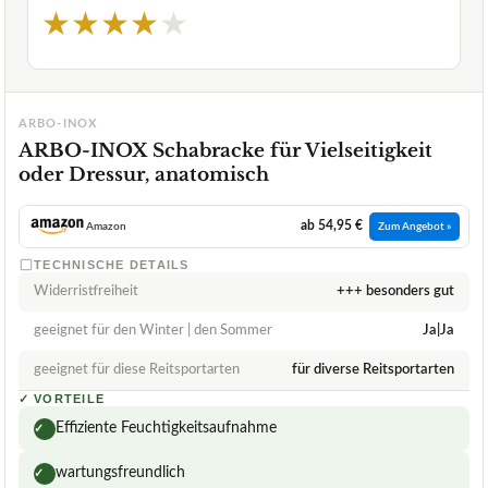
★
★
★
★
★
ARBO-INOX
ARBO-INOX Schabracke für Vielseitigkeit
oder Dressur, anatomisch
ab 54,95 €
Amazon
Zum Angebot »
TECHNISCHE DETAILS
Widerristfreiheit
+++ besonders gut
geeignet für den Winter | den Sommer
Ja|Ja
geeignet für diese Reitsportarten
für diverse Reitsportarten
✓
VORTEILE
Effiziente Feuchtigkeitsaufnahme
✓
wartungsfreundlich
✓