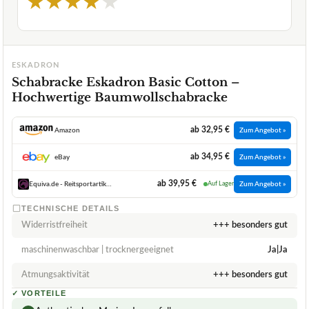
★
★
★
★
★
ESKADRON
Schabracke Eskadron Basic Cotton –
Hochwertige Baumwollschabracke
ab 32,95 €
Amazon
Zum Angebot »
ab 34,95 €
eBay
Zum Angebot »
ab 39,95 €
Equiva.de - Reitsportartikel und Reitbekleidung
Auf Lager
Zum Angebot »
TECHNISCHE DETAILS
Widerristfreiheit
+++ besonders gut
maschinenwaschbar | trocknergeeignet
Ja|Ja
Atmungsaktivität
+++ besonders gut
✓
VORTEILE