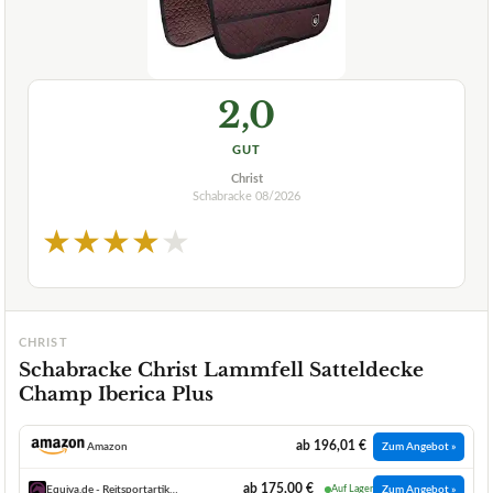
2,0
GUT
Christ
Schabracke
08/2026
★
★
★
★
★
CHRIST
Schabracke Christ Lammfell Satteldecke
Champ Iberica Plus
ab 196,01 €
Amazon
Zum Angebot »
ab 175,00 €
Equiva.de - Reitsportartikel und Reitbekleidung
Auf Lager
Zum Angebot »