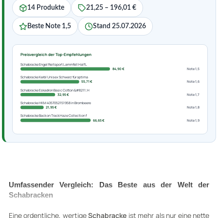
14 Produkte
21,25 – 196,01 €
Beste Note 1,5
Stand 25.07.2026
Preisvergleich der Top-Empfehlungen
Schabracke Engel Reitsport Lammfell Half L
84,90 €
Note 1,5
Schabracke Kerbl Unisex Schwarz für optima
55,71 €
Note 1,6
Schabracke Eskadron Basic Cotton &#8211; H
32,95 €
Note 1,7
Schabracke HKM 4057052151958 in Brombeere
21,95 €
Note 1,8
Schabracke Back on Track Haze Collection f
66,65 €
Note 1,9
Umfassender Vergleich: Das Beste aus der Welt der
Schabracken
Eine ordentliche, wertige
Schabracke
ist mehr als nur eine nette