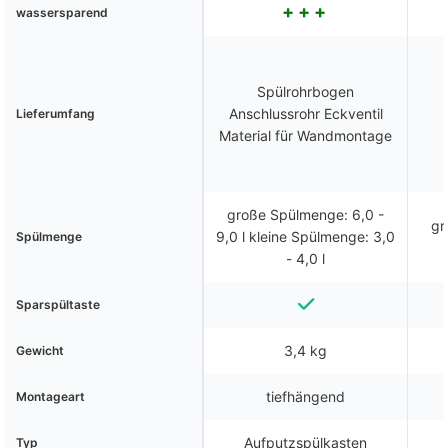
wassersparend
Spülrohrbogen
Anschlussrohr Eckventil
Lieferumfang
Material für Wandmontage
große Spülmenge: 6,0 -
gr
9,0 l kleine Spülmenge: 3,0
Spülmenge
- 4,0 l
Sparspültaste
3,4 kg
Gewicht
tiefhängend
Montageart
Aufputzspülkasten
Typ