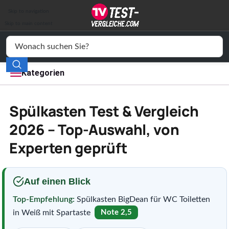
Auto & Motor
Skip to navigation
Drogerie
Skip to main content
Elektronik
Freizeit
Kategorien
Haushalt
Spülkasten Test & Vergleich
Mode
2026 – Top-Auswahl, von
Experten geprüft
Wohnen
Service
Auf einen Blick
Vergleichssiegel
Top-Empfehlung:
Spülkasten BigDean für WC Toiletten
in Weiß mit Spartaste
Note 2,5