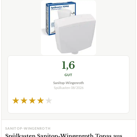
1,6
GUT
Sanitop-Wingenroth
Spülkasten
08/2026
★
★
★
★
★
SANITOP-WINGENROTH
Spülkasten Sanitop-Wingenroth Topas aus