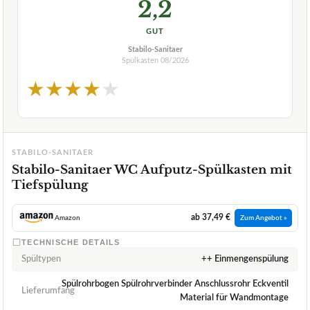
2,2
GUT
Stabilo-Sanitaer
Spülkasten
08/2026
★
★
★
★
★
STABILO-SANITAER
Stabilo-Sanitaer WC Aufputz-Spülkasten mit
Tiefspülung
ab 37,49 €
Amazon
Zum Angebot »
TECHNISCHE DETAILS
Spültypen
++ Einmengenspülung
Spülrohrbogen Spülrohrverbinder Anschlussrohr Eckventil
Lieferumfang
Material für Wandmontage