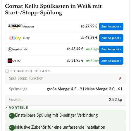
Cornat Kellu Spülkasten in Weiß mit
Start-/Stopp-Spülung
ab 27,99 €
Amazon
Zum Angebot »
ab 49,59 €
eBay
Zum Angebot »
ab 43,49 €
hagebau.de
Auf Lager
Zum Angebot »
ab 31,95 €
OTTO
Auf Lager
Zum Angebot »
TECHNISCHE DETAILS
Spül-Stopp-Funktion
✗
Spülmenge
große Menge: 4,5 - 9 l kleine Menge: 3,0 - 6 l
Gewicht
2,82 kg
✓
VORTEILE
Einstellbare Spülung mit 3-seitiger Verbindung
✓
inklusive Zubehör für eine umfassende Installation
✓