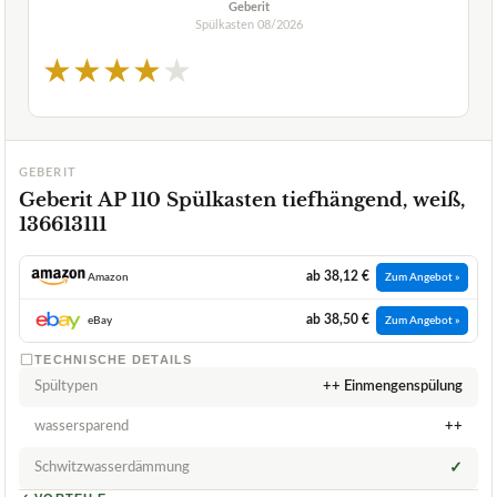
Geberit
Spülkasten
08/2026
★
★
★
★
★
GEBERIT
Geberit AP 110 Spülkasten tiefhängend, weiß,
136613111
ab 38,12 €
Amazon
Zum Angebot »
ab 38,50 €
eBay
Zum Angebot »
TECHNISCHE DETAILS
Spültypen
++ Einmengenspülung
wassersparend
++
Schwitzwasserdämmung
✓