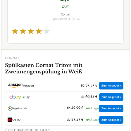
GUT
Cornat
Spülkasten
08/2026
★
★
★
★
★
CORNAT
Spülkasten Cornat Triton mit
Zweimengenspülung in Weiß
ab 37,57 €
Amazon
Zum Angebot »
ab 40,95 €
eBay
Zum Angebot »
ab 49,99 €
hagebau.de
Auf Lager
Zum Angebot »
ab 37,57 €
OTTO
Auf Lager
Zum Angebot »
TECHNISCHE DETAILS