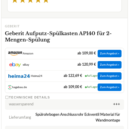
★
★
★
★
★
GEBERIT
Geberit Aufputz-Spülkasten AP140 für 2-
Mengen-Spülung
ab 109,00 €
Amazon
Zum Angebot »
ab 120,99 €
eBay
Zum Angebot »
ab 122,69 €
Heima24
Auf Lager
Zum Angebot »
ab 109,00 €
hagebau.de
Auf Lager
Zum Angebot »
TECHNISCHE DETAILS
wassersparend
+++
Spülrohrbogen Anschlussrohr Eckventil Material für
Lieferumfang
Wandmontage