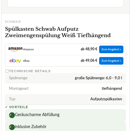
SCHWAB
Spülkasten Schwab Aufputz
Zweimengenspülung Weiß Tiefhängend
ab 48,90 €
Amazon
Zum Angebot »
ab 49,06 €
eBay
Zum Angebot »
TECHNISCHE DETAILS
Spülmenge
große Spülmenge: 6,0 - 9,0 l
Montageart
tiefhängend
Typ
Aufputzspülkasten
✓
VORTEILE
Geräuscharme Abfüllung
✓
inklusive Zubehör
✓