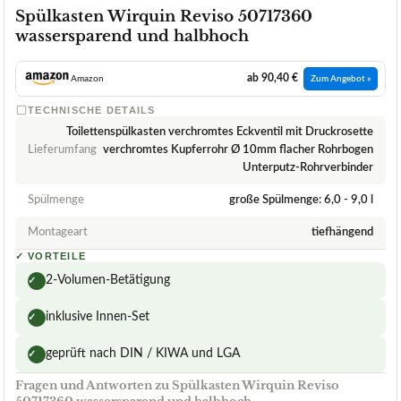
Spülkasten Wirquin Reviso 50717360
wassersparend und halbhoch
ab 90,40 €
Amazon
Zum Angebot »
TECHNISCHE DETAILS
Toilettenspülkasten verchromtes Eckventil mit Druckrosette
Lieferumfang
verchromtes Kupferrohr Ø 10mm flacher Rohrbogen
Unterputz-Rohrverbinder
Spülmenge
große Spülmenge: 6,0 - 9,0 l
Montageart
tiefhängend
✓
VORTEILE
2-Volumen-Betätigung
✓
inklusive Innen-Set
✓
geprüft nach DIN / KIWA und LGA
✓
Fragen und Antworten zu Spülkasten Wirquin Reviso