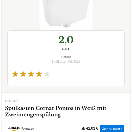
2,0
GUT
Cornat
Spülkasten
08/2026
★
★
★
★
★
CORNAT
Spülkasten Cornat Pontos in Weiß mit
Zweimengenspülung
ab 42,01 €
Amazon
Zum Angebot »