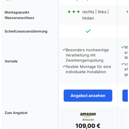
rechts | links |
Montagepunkt
Wasseranschluss
hinten
Schwitzwasserdämmung
✓
Wa
✓
Besonders hochwertige
ei
Verarbeitung mit
Wa
Zweimengenspülung
Vorteile
✓
vo
✓
flexible Montage für eine
ef
individuelle Installation
ge
Angebot ansehen
Zum Angebot
Amazon
109,00 €