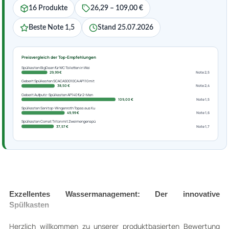
16 Produkte
26,29 – 109,00 €
Beste Note 1,5
Stand 25.07.2026
Preisvergleich der Top-Empfehlungen
Spülkasten BigDean für WC Toiletten in Wei
29,99 €
Note 2,5
Geberit Spülkasten SCACAS0010CA AP110 mit
38,50 €
Note 2,4
Geberit Aufputz-Spülkasten AP140 für 2-Men
109,00 €
Note 1,5
Spülkasten Sanitop-Wingenroth Topas aus Ku
49,99 €
Note 1,6
Spülkasten Cornat Triton mit Zweimengenspü
37,57 €
Note 1,7
Exzellentes Wassermanagement: Der innovative
Spülkasten
Herzlich willkommen zu unserer produktbasierten Bewertung