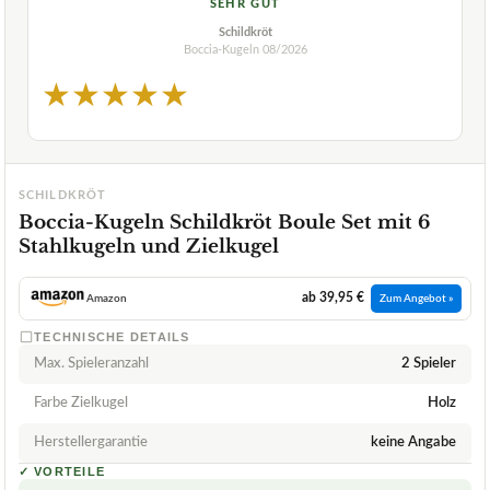
SEHR GUT
Schildkröt
Boccia-Kugeln
08/2026
★
★
★
★
★
SCHILDKRÖT
Boccia-Kugeln Schildkröt Boule Set mit 6
Stahlkugeln und Zielkugel
ab 39,95 €
Amazon
Zum Angebot »
TECHNISCHE DETAILS
Max. Spieleranzahl
2 Spieler
Farbe Zielkugel
Holz
Herstellergarantie
keine Angabe
✓
VORTEILE