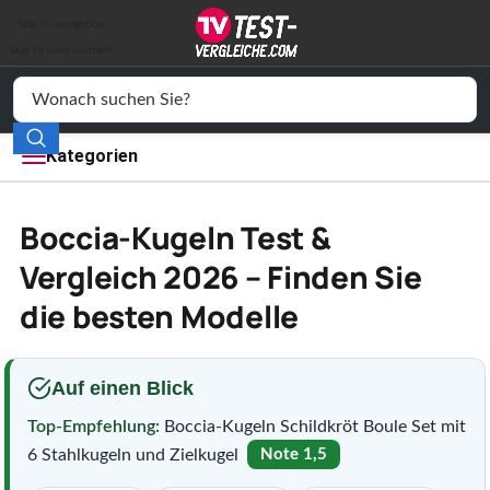
Auto & Motor
Skip to navigation
Drogerie
Skip to main content
Elektronik
Freizeit
Kategorien
Haushalt
Boccia-Kugeln Test &
Mode
Vergleich 2026 – Finden Sie
die besten Modelle
Wohnen
Service
Auf einen Blick
Vergleichssiegel
Top-Empfehlung:
Boccia-Kugeln Schildkröt Boule Set mit
6 Stahlkugeln und Zielkugel
Note 1,5