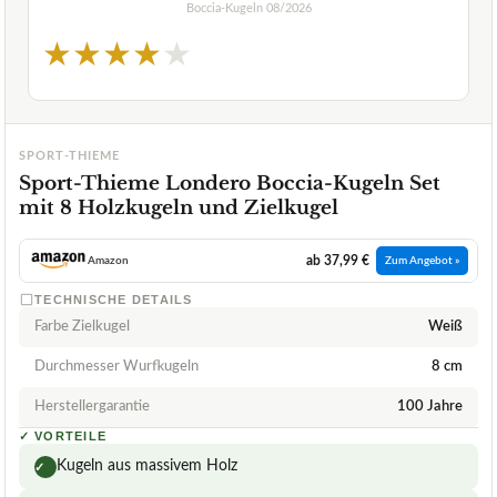
Boccia-Kugeln
08/2026
★
★
★
★
★
SPORT-THIEME
Sport-Thieme Londero Boccia-Kugeln Set
mit 8 Holzkugeln und Zielkugel
ab 37,99 €
Amazon
Zum Angebot »
TECHNISCHE DETAILS
Farbe Zielkugel
Weiß
Durchmesser Wurfkugeln
8 cm
Herstellergarantie
100 Jahre
✓
VORTEILE
Kugeln aus massivem Holz
✓