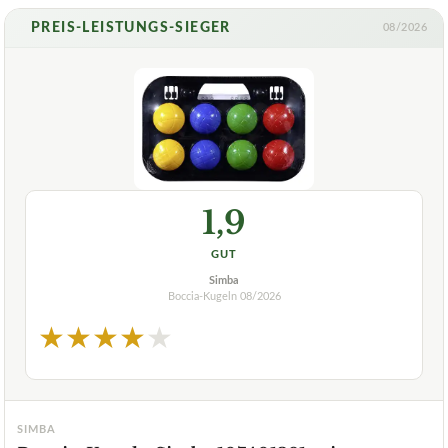
PREIS-LEISTUNGS-SIEGER
08/2026
1,9
GUT
Simba
Boccia-Kugeln
08/2026
★
★
★
★
★
SIMBA