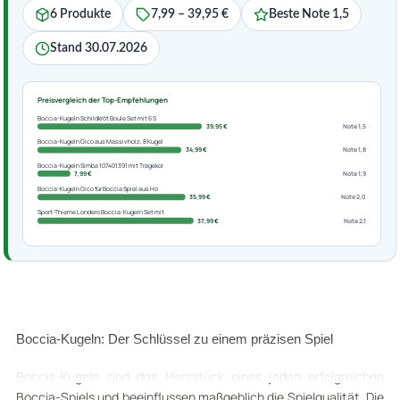
6 Produkte
7,99 – 39,95 €
Beste Note 1,5
Stand 30.07.2026
Preisvergleich der Top-Empfehlungen
Boccia-Kugeln Schildkröt Boule Set mit 6 S
39,95 €
Note 1,5
Boccia-Kugeln Gico aus Massivholz, 8 Kugel
34,99 €
Note 1,8
Boccia-Kugeln Simba 107401391 mit Tragekor
7,99 €
Note 1,9
Boccia-Kugeln Gico für Boccia Spiel aus Ho
35,99 €
Note 2,0
Sport-Thieme Londero Boccia-Kugeln Set mit
37,99 €
Note 2,1
Boccia-Kugeln: Der Schlüssel zu einem präzisen Spiel
Boccia-Kugeln sind das Herzstück eines jeden erfolgreichen
Boccia-Spiels und beeinflussen maßgeblich die Spielqualität. Die