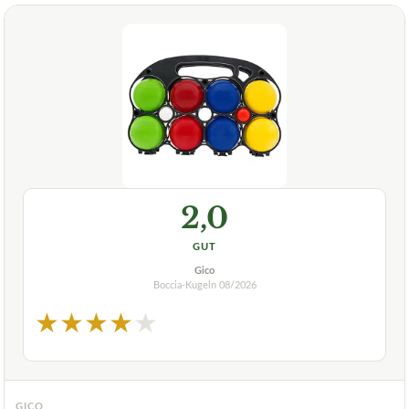
2,0
GUT
Gico
Boccia-Kugeln
08/2026
★
★
★
★
★
GICO