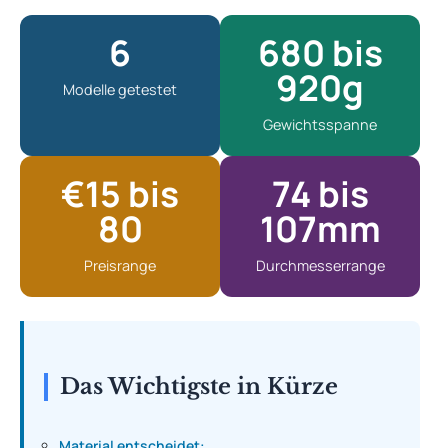
6
680 bis
920g
Modelle getestet
Gewichtsspanne
€15 bis
74 bis
80
107mm
Preisrange
Durchmesserrange
Das Wichtigste in Kürze
Material entscheidet: