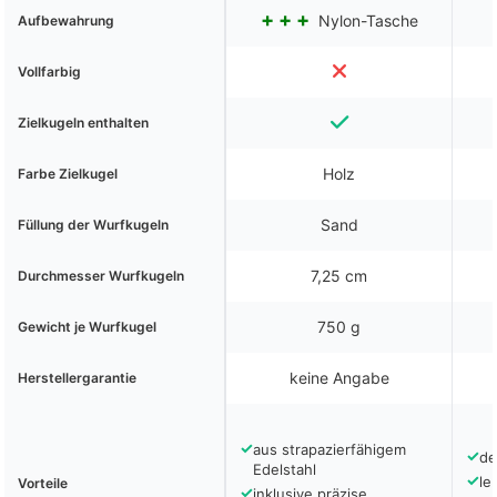
Nylon-Tasche
Aufbewahrung
Vollfarbig
Zielkugeln enthalten
Holz
Farbe Zielkugel
Sand
Füllung der Wurfkugeln
7,25 cm
Durchmesser Wurfkugeln
750 g
Gewicht je Wurfkugel
keine Angabe
Herstellergarantie
✓
aus strapazierfähigem
✓
de
Edelstahl
✓
le
Vorteile
✓
inklusive präzise