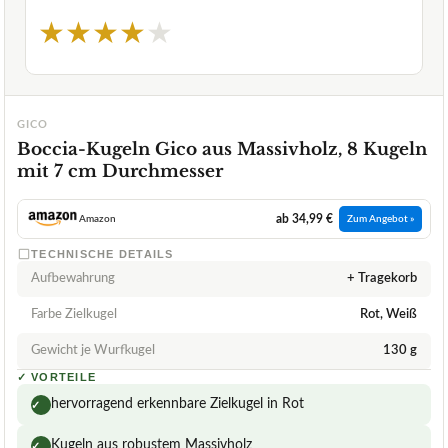
★
★
★
★
★
GICO
Boccia-Kugeln Gico aus Massivholz, 8 Kugeln
mit 7 cm Durchmesser
ab 34,99 €
Amazon
Zum Angebot »
TECHNISCHE DETAILS
Aufbewahrung
+ Tragekorb
Farbe Zielkugel
Rot, Weiß
Gewicht je Wurfkugel
130 g
✓
VORTEILE
hervorragend erkennbare Zielkugel in Rot
✓
Kugeln aus robustem Massivholz
✓