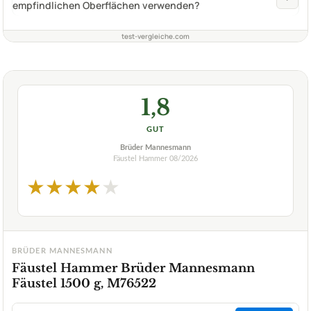
empfindlichen Oberflächen verwenden?
test-vergleiche.com
1,8
GUT
Brüder Mannesmann
Fäustel Hammer
08/2026
★
★
★
★
★
BRÜDER MANNESMANN
Fäustel Hammer Brüder Mannesmann
Fäustel 1500 g, M76522