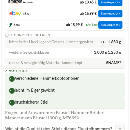
ab 10,45 €
Amazon
Zum Angebot »
ab 16,99 €
eBay
Zum Angebot »
ab 15,99 €
Thalia
Auf Lager
Zum Angebot »
TECHNISCHE DETAILS
leicht in der Hand liegend Gesamt-Hammergewicht
+++ 1.680 g
weitere Gewichtsklassen
1.000 g 1.250 g
robust & schlagkräftig Material Hammerkopf
#NAME?
✓
VORTEILE
Verschiedene Hammerkopfoptionen
✓
leicht im Eigengewicht
✓
bruchsicherer Stiel
✓
Fragen und Antworten zu Fäustel Hammer Brüder
Mannesmann Fäustel 1500 g, M76522
+
Wie ist die Qualität des Stiels dieses Fäustelhammers?