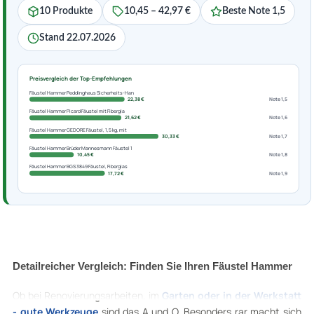
10 Produkte
10,45 – 42,97 €
Beste Note 1,5
Stand 22.07.2026
Preisvergleich der Top-Empfehlungen
Fäustel Hammer Peddinghaus Sicherheits-Han
22,38 €
Note 1,5
Fäustel Hammer Picard Fäustel mit Fibergla
21,62 €
Note 1,6
Fäustel Hammer GEDORE Fäustel, 1,5 kg, mit
30,33 €
Note 1,7
Fäustel Hammer Brüder Mannesmann Fäustel 1
10,45 €
Note 1,8
Fäustel Hammer BGS 3849 Fäustel, Fiberglas
17,72 €
Note 1,9
Detailreicher Vergleich: Finden Sie Ihren Fäustel Hammer
Ob bei Renovierungsarbeiten, im
Garten oder in der Werkstatt
- gute Werkzeuge
sind das A und O. Besonders rar macht sich