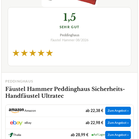
1,5
SEHR GUT
Peddinghaus
Fäustel Hammer
08/2026
★
★
★
★
★
PEDDINGHAUS
Fäustel Hammer Peddinghaus Sicherheits-
Handfäustel Ultratec
ab 22,38 €
Amazon
Zum Angebot »
ab 22,98 €
eBay
Zum Angebot »
ab 28,99 €
Thalia
Auf Lager
Zum Angebot »