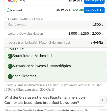
ab 18,50 €
eBay
Zum Angebot »
ab 19,99 €
hagebau.de
Auf Lager
Zum Angebot »
TECHNISCHE DETAILS
Kopfgewicht
1.500 g
weitere Gewichtsklassen
1.000 g 1.250 g 2.000 g
robust & schlagkräftig Material Hammerkopf
#NAME?
✓
VORTEILE
Bruchsicherer Aschenstiel
✓
Auswahl an schweren Hammerköpfen
✓
hohe Sicherheit
✓
Fragen und Antworten zu Fäustel Hammer Connex Fäustel
1500 g Glasfaserstiel, 2K-Griff
Wird der Glasfaserstiel des Fäustelhammers von
+
Connex als besonders bruchfest beworben?
Wie ist die Qualität des Glasfaserstiels und des 2K-