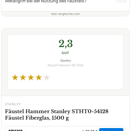
Metallgriff bei der Nutzung des Fäustels?
test-vergleiche.com
2,3
GUT
Stanley
Fäustel Hammer
08/2026
★
★
★
★
★
STANLEY
Fäustel Hammer Stanley STHT0-54128
Fäustel Fiberglas, 1500 g