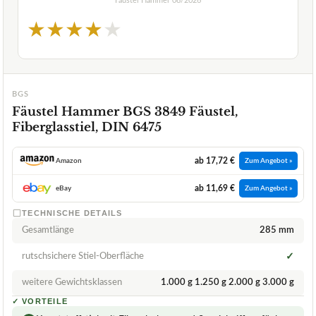
Fäustel Hammer
08/2026
★
★
★
★
★
BGS
Fäustel Hammer BGS 3849 Fäustel,
Fiberglasstiel, DIN 6475
ab 17,72 €
Amazon
Zum Angebot »
ab 11,69 €
eBay
Zum Angebot »
TECHNISCHE DETAILS
Gesamtlänge
285 mm
rutschsichere Stiel-Oberfläche
✓
weitere Gewichtsklassen
1.000 g 1.250 g 2.000 g 3.000 g
✓
VORTEILE