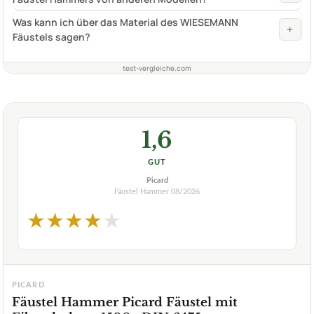
Was kann ich über das Material des WIESEMANN
+
Fäustels sagen?
test-vergleiche.com
1,6
GUT
Picard
Fäustel Hammer
08/2026
★
★
★
★
★
PICARD
Fäustel Hammer Picard Fäustel mit