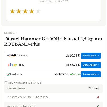
Fäustel Hammer
08/2026
★
★
★
★
★
GEDORE
Fäustel Hammer GEDORE Fäustel, 1,5 kg, mit
ROTBAND-Plus
ab 30,33 €
Amazon
Zum Angebot »
ab 32,71 €
eBay
Zum Angebot »
ab 32,99 €
hagebau.de
Auf Lager
Zum Angebot »
TECHNISCHE DETAILS
Gesamtlänge
280 mm
rutschsichere Stiel-Oberfläche
✗
ergonomischer Griff
✓