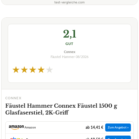
test-vergleiche.com
2,1
GUT
Connex
Fäustel Hammer
08/2026
★
★
★
★
★
CONNEX
Fäustel Hammer Connex Fäustel 1500 g
Glasfaserstiel, 2K-Griff
ab 14,41 €
Amazon
Zum Angebot »