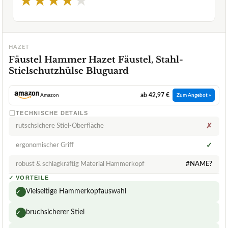
★
★
★
★
★
HAZET
Fäustel Hammer Hazet Fäustel, Stahl-
Stielschutzhülse Bluguard
ab 42,97 €
Amazon
Zum Angebot »
TECHNISCHE DETAILS
rutschsichere Stiel-Oberfläche
✗
ergonomischer Griff
✓
robust & schlagkräftig Material Hammerkopf
#NAME?
✓
VORTEILE
Vielseitige Hammerkopfauswahl
✓
bruchsicherer Stiel
✓