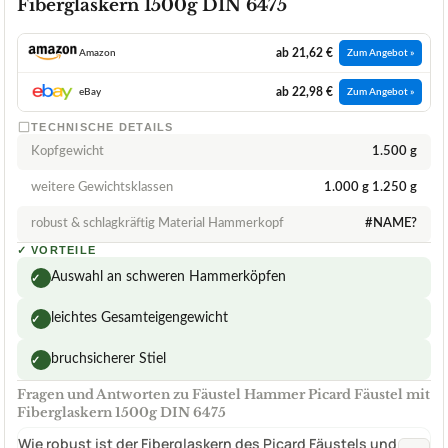
Fiberglaskern 1500g DIN 6475
ab 21,62 €
Amazon
Zum Angebot »
ab 22,98 €
eBay
Zum Angebot »
TECHNISCHE DETAILS
Kopfgewicht
1.500 g
weitere Gewichtsklassen
1.000 g 1.250 g
robust & schlagkräftig Material Hammerkopf
#NAME?
✓
VORTEILE
Auswahl an schweren Hammerköpfen
✓
leichtes Gesamteigengewicht
✓
bruchsicherer Stiel
✓
Fragen und Antworten zu Fäustel Hammer Picard Fäustel mit
Fiberglaskern 1500g DIN 6475
Wie robust ist der Fiberglaskern des Picard Fäustels und