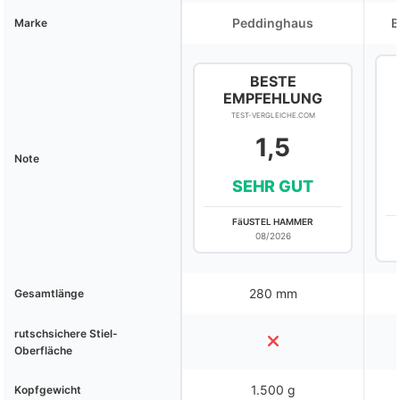
Peddinghaus
B
Marke
BESTE
EMPFEHLUNG
TEST-VERGLEICHE.COM
1,5
Note
SEHR GUT
FäUSTEL HAMMER
08/2026
280 mm
Gesamtlänge
rutschsichere Stiel-
Oberfläche
1.500 g
Kopfgewicht