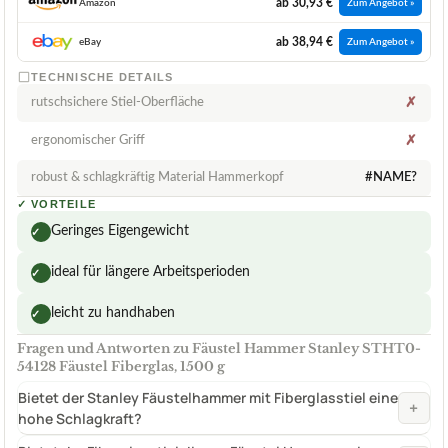
ab 30,93 €
Amazon
Zum Angebot »
ab 38,94 €
eBay
Zum Angebot »
TECHNISCHE DETAILS
rutschsichere Stiel-Oberfläche
✗
ergonomischer Griff
✗
robust & schlagkräftig Material Hammerkopf
#NAME?
✓
VORTEILE
Geringes Eigengewicht
✓
ideal für längere Arbeitsperioden
✓
leicht zu handhaben
✓
Fragen und Antworten zu Fäustel Hammer Stanley STHT0-
54128 Fäustel Fiberglas, 1500 g
Bietet der Stanley Fäustelhammer mit Fiberglasstiel eine
+
hohe Schlagkraft?