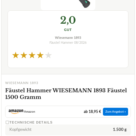
2,0
GUT
Wiesemann 1893
Fäustel Hammer
08/2026
★
★
★
★
★
WIESEMANN 1893
Fäustel Hammer WIESEMANN 1893 Fäustel
1500 Gramm
ab 18,95 €
Amazon
Zum Angebot »
TECHNISCHE DETAILS
Kopfgewicht
1.500 g