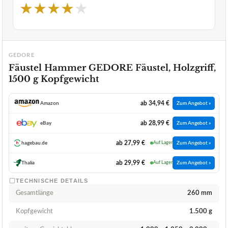
★
★
★
★
★
GEDORE
Fäustel Hammer GEDORE Fäustel, Holzgriff,
1500 g Kopfgewicht
ab 34,94 €
Amazon
Zum Angebot »
ab 28,99 €
eBay
Zum Angebot »
ab 27,99 €
hagebau.de
Auf Lager
Zum Angebot »
ab 29,99 €
Thalia
Auf Lager
Zum Angebot »
TECHNISCHE DETAILS
Gesamtlänge
260 mm
Kopfgewicht
1.500 g