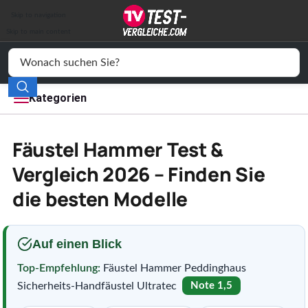
Auto & Motor
Skip to navigation
Drogerie
Skip to main content
Elektronik
Freizeit
Kategorien
Haushalt
Fäustel Hammer Test &
Mode
Vergleich 2026 – Finden Sie
die besten Modelle
Wohnen
Service
Auf einen Blick
Vergleichssiegel
Top-Empfehlung:
Fäustel Hammer Peddinghaus
Sicherheits-Handfäustel Ultratec
Note 1,5