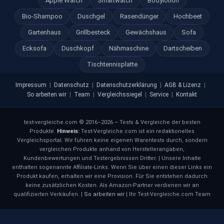
Apple Watch
Smartwatch
Bodylotion
Bio-Shampoo
Duschgel
Rasendünger
Hochbeet
Gartenhaus
Grillbesteck
Gewächshaus
Sofa
Ecksofa
Duschkopf
Nähmaschine
Dartscheiben
Tischtennisplatte
Impressum
|
Datenschutz
|
Datenschutzerklärung
|
AGB & Lizenz
|
So arbeiten wir
|
Team
|
Vergleichssiegel
|
Service
|
Kontakt
test-vergleiche.com © 2016–2026 – Tests & Vergleiche der besten
Produkte.
Hinweis:
Test-Vergleiche.com ist ein redaktionelles
Vergleichsportal. Wir führen keine eigenen Warentests durch, sondern
vergleichen Produkte anhand von Herstellerangaben,
Kundenbewertungen und Testergebnissen Dritter. | Unsere Inhalte
enthalten sogenannte Affiliate-Links. Wenn Sie über einen dieser Links ein
Produkt kaufen, erhalten wir eine Provision. Für Sie entstehen dadurch
keine zusätzlichen Kosten. Als Amazon-Partner verdienen wir an
qualifizierten Verkäufen. |
So arbeiten wir
| Ihr Test-Vergleiche.com Team