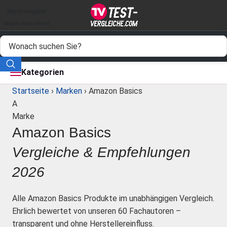
Auto & Motor
Skip to navigation
Drogerie
Skip to main content
Elektronik
Freizeit
Kategorien
Startseite
›
Marken
›
Amazon Basics
Haushalt
A
Marke
Mode
Amazon Basics
Wohnen
Vergleiche & Empfehlungen
Service
2026
Vergleichssiegel
Alle Amazon Basics Produkte im unabhängigen Vergleich.
Ehrlich bewertet von unseren 60 Fachautoren –
transparent und ohne Herstellereinfluss.