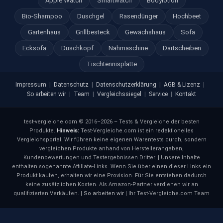
Apple Watch
Smartwatch
Bodylotion
Bio-Shampoo
Duschgel
Rasendünger
Hochbeet
Gartenhaus
Grillbesteck
Gewächshaus
Sofa
Ecksofa
Duschkopf
Nähmaschine
Dartscheiben
Tischtennisplatte
Impressum
|
Datenschutz
|
Datenschutzerklärung
|
AGB & Lizenz
|
So arbeiten wir
|
Team
|
Vergleichssiegel
|
Service
|
Kontakt
test-vergleiche.com © 2016–2026 – Tests & Vergleiche der besten
Produkte.
Hinweis:
Test-Vergleiche.com ist ein redaktionelles
Vergleichsportal. Wir führen keine eigenen Warentests durch, sondern
vergleichen Produkte anhand von Herstellerangaben,
Kundenbewertungen und Testergebnissen Dritter. | Unsere Inhalte
enthalten sogenannte Affiliate-Links. Wenn Sie über einen dieser Links ein
Produkt kaufen, erhalten wir eine Provision. Für Sie entstehen dadurch
keine zusätzlichen Kosten. Als Amazon-Partner verdienen wir an
qualifizierten Verkäufen. |
So arbeiten wir
| Ihr Test-Vergleiche.com Team