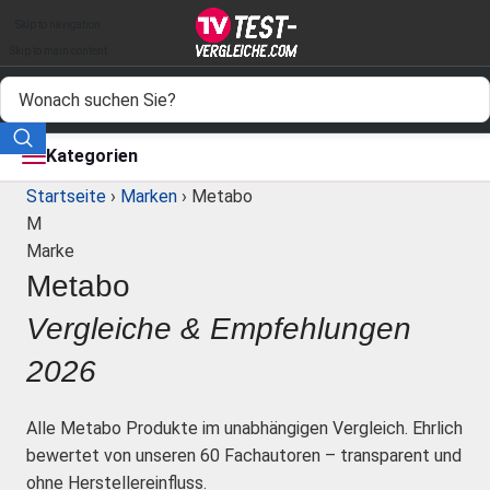
Auto & Motor
Skip to navigation
Drogerie
Skip to main content
Elektronik
Freizeit
Kategorien
Startseite
›
Marken
›
Metabo
Haushalt
M
Marke
Mode
Metabo
Wohnen
Vergleiche & Empfehlungen
Service
2026
Vergleichssiegel
Alle Metabo Produkte im unabhängigen Vergleich. Ehrlich
bewertet von unseren 60 Fachautoren – transparent und
ohne Herstellereinfluss.