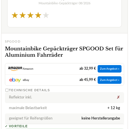
Mountainbike-Gepäckträger
08/2026
★
★
★
★
★
SPGOOD
Mountainbike Gepäckträger SPGOOD Set für
Aluminium Fahrräder
ab 32,99 €
Amazon
Zum Angebot »
ab 45,99 €
eBay
Zum Angebot »
TECHNISCHE DETAILS
Reflektor inkl.
✗
maximale Belastbarkeit
+ 12 kg
geeignet für Reifengrößen
keine Herstellerangabe
✓
VORTEILE