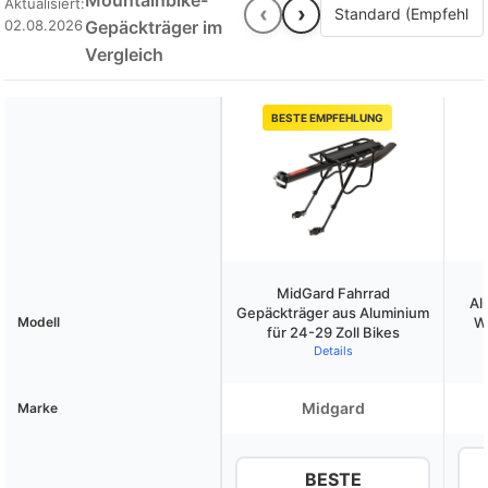
Mountainbike-
Aktualisiert:
‹
›
02.08.2026
Gepäckträger im
Vergleich
BESTE EMPFEHLUNG
MidGard Fahrrad
Al
Gepäckträger aus Aluminium
Modell
W
für 24-29 Zoll Bikes
Details
Midgard
Marke
BESTE