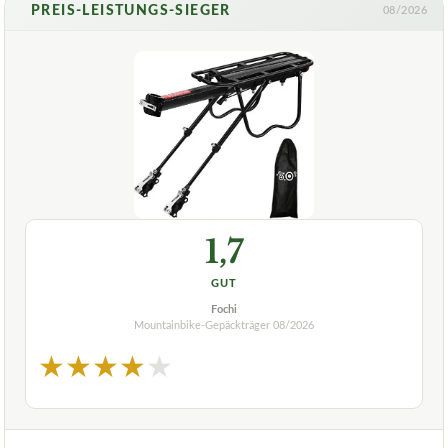
PREIS-LEISTUNGS-SIEGER
08/2026
1,7
GUT
Fochi
Mountainbike-Gepäckträger
08/2026
★
★
★
★
★