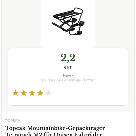
2,2
GUT
Topeak
Mountainbike-Gepäckträger
08/2026
★
★
★
★
★
TOPEAK
Topeak Mountainbike-Gepäckträger
Tetrarack M2 für Unisex-Fahrräder