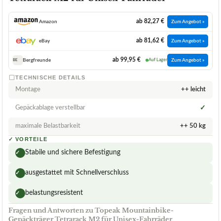
ab 82,27 €
Amazon
Zum Angebot »
ab 81,62 €
eBay
Zum Angebot »
ab 99,95 €
Bergfreunde
Auf Lager
Zum Angebot »
BE
TECHNISCHE DETAILS
Montage
++ leicht
Gepäckablage verstellbar
✓
maximale Belastbarkeit
++ 50 kg
✓
VORTEILE
Stabile und sichere Befestigung
✓
ausgestattet mit Schnellverschluss
✓
belastungsresistent
✓
Fragen und Antworten zu Topeak Mountainbike-
Gepäckträger Tetrarack M2 für Unisex-Fahrräder