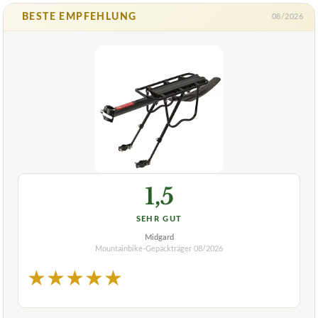
BESTE EMPFEHLUNG
08/2026
1,5
SEHR GUT
Midgard
Mountainbike-Gepäckträger
08/2026
★
★
★
★
★