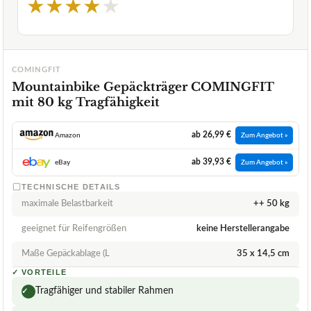
★
★
★
★
★
COMINGFIT
Mountainbike Gepäckträger COMINGFIT
mit 80 kg Tragfähigkeit
ab 26,99 €
Amazon
Zum Angebot »
ab 39,93 €
eBay
Zum Angebot »
TECHNISCHE DETAILS
maximale Belastbarkeit
++ 50 kg
geeignet für Reifengrößen
keine Herstellerangabe
Maße Gepäckablage (L
35 x 14,5 cm
✓
VORTEILE
Tragfähiger und stabiler Rahmen
✓