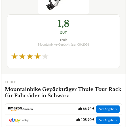
1,8
GUT
Thule
Mountainbike-Gepäckträger
08/2026
★
★
★
★
★
THULE
Mountainbike Gepäckträger Thule Tour Rack
für Fahrräder in Schwarz
ab 66,94 €
Amazon
Zum Angebot »
ab 108,90 €
eBay
Zum Angebot »