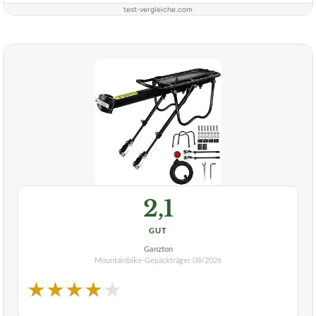
test-vergleiche.com
2,1
GUT
Ganzton
Mountainbike-Gepäckträger
08/2026
★
★
★
★
★