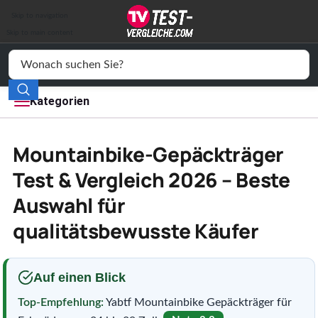
Auto & Motor
Skip to navigation
Drogerie
Skip to main content
Elektronik
Freizeit
Kategorien
Haushalt
Mountainbike-Gepäckträger
Mode
Test & Vergleich 2026 – Beste
Auswahl für
Wohnen
qualitätsbewusste Käufer
Service
Vergleichssiegel
Auf einen Blick
Top-Empfehlung:
Yabtf Mountainbike Gepäckträger für