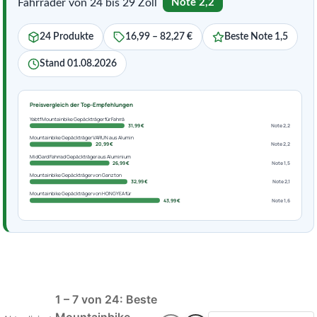
Fahrräder von 24 bis 29 Zoll
Note 2,2
24 Produkte
16,99 – 82,27 €
Beste Note 1,5
Stand 01.08.2026
Preisvergleich der Top-Empfehlungen
Yabtf Mountainbike Gepäckträger für Fahrrä
31,99 €
Note 2,2
Mountainbike Gepäckträger VARUN aus Alumin
20,99 €
Note 2,2
MidGard Fahrrad Gepäckträger aus Aluminium
26,99 €
Note 1,5
Mountainbike Gepäckträger von Ganzton
32,99 €
Note 2,1
Mountainbike Gepäckträger von HONGYEA für
43,99 €
Note 1,6
1 – 7 von 24: Beste