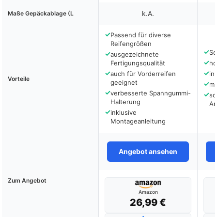
k.A.
Maße Gepäckablage (L
✓
Passend für diverse
Reifengrößen
✓
Se
✓
ausgezeichnete
✓
Fertigungsqualität
ho
✓
✓
auch für Vorderreifen
in
Vorteile
geeignet
✓
mu
✓
verbesserte Spanngummi-
✓
sc
Halterung
An
✓
inklusive
Montageanleitung
Angebot ansehen
Zum Angebot
Amazon
26,99 €