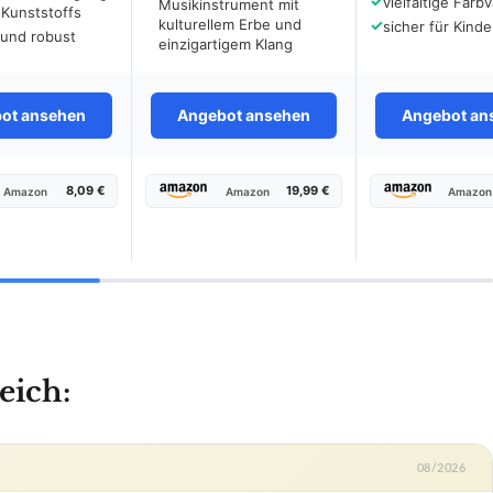
✓
vielfältige Farb
Musikinstrument mit
 Kunststoffs
kulturellem Erbe und
✓
sicher für Kinde
 und robust
einzigartigem Klang
ot ansehen
Angebot ansehen
Angebot an
8,09 €
19,99 €
Amazon
Amazon
Amazon