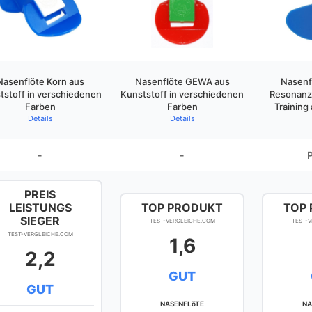
Nasenflöte Korn aus
Nasenflöte GEWA aus
Nasenf
tstoff in verschiedenen
Kunststoff in verschiedenen
Resonanz
Farben
Farben
Training
Details
Details
-
-
PREIS
LEISTUNGS
TOP PRODUKT
TOP
SIEGER
TEST-VERGLEICHE.COM
TEST-
TEST-VERGLEICHE.COM
1,6
2,2
GUT
GUT
NASENFLöTE
NA