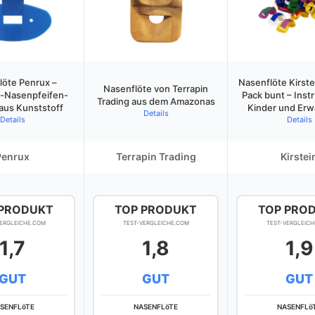
löte Penrux –
Nasenflöte Kirste
Nasenflöte von Terrapin
-Nasenpfeifen-
Pack bunt – Inst
Trading aus dem Amazonas
 aus Kunststoff
Kinder und Er
Details
Details
Details
Penrux
Terrapin Trading
Kirstei
 PRODUKT
TOP PRODUKT
TOP PRO
VERGLEICHE.COM
TEST-VERGLEICHE.COM
TEST-VERGLEICH
1,7
1,8
1,9
GUT
GUT
GUT
SENFLöTE
NASENFLöTE
NASENFLö