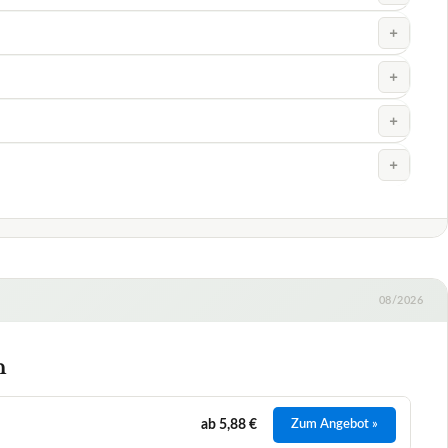
+
+
+
+
+