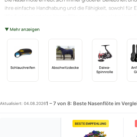
ihre einfache Handhabung und die Fähigkeit, sowohl für E
Wie funktioniert eine Nasenflöte genau und welche Vorteil
werden verschiedene Modelle und ihre Einsatzmöglichkeit
▼ Mehr anzeigen
können. Zudem erfahren Sie, wie Sie mit der Nasenflöte Ih
Schlauchreifen
Abschwitzdecke
Daiwa-
Anf
Spinnrolle
G
1 – 7 von 8: Beste Nasenflöte im Vergle
Aktualisiert: 04.08.2026
BESTE EMPFEHLUNG