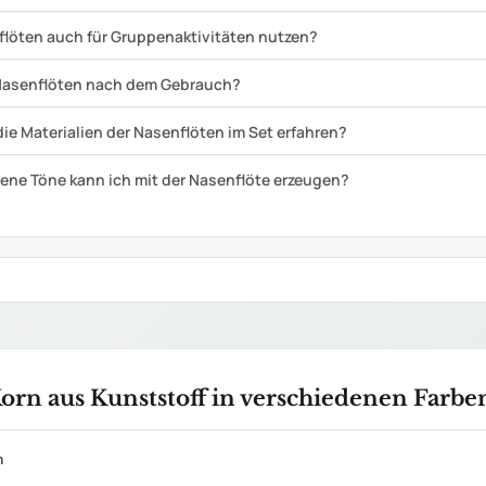
keine Herstellerangabe
wahl an Nasenflöten im Paket enthalten
e Handhabung
h
en zu Nasenflöte Gewa 50 Stück im praktischen Set
 werden für die Nasenflöten in diesem Set verwendet?
flöten auch für Gruppenaktivitäten nutzen?
 Nasenflöten nach dem Gebrauch?
ie Materialien der Nasenflöten im Set erfahren?
dene Töne kann ich mit der Nasenflöte erzeugen?