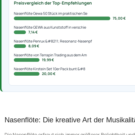
Preisvergleich der Top-Empfehlungen
Nasenflöte Gewa 50 Stück im praktischen Se
75,00 €
Nasenflöte GEWA aus Kunststoff in verschie
7,14 €
Nasenflöte Penrux &#8211; Resonanz-Nasenpf
8,09 €
Nasenflöte von Terrapin Trading aus dem Am
19,99 €
Nasenflöte Kirstein Set 10er Pack bunt &#8
20,00 €
Nasenflöte: Die kreative Art der Musikalit
Die Nasenflöte erfreut sich immer größerer Beliebtheit und