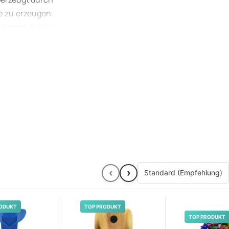
e zu erzeugen.
diesem Artikel
flöte kaufen**
‹
›
ODUKT
TOP PRODUKT
TOP PRODUKT