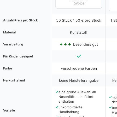
08/2026
50 Stück 1,50 € pro Stück
1 S
Anzahl Preis pro Stück
Kunststoff
Material
besonders gut
Verarbeitung
Für Kinder geeignet
verschiedene Farben
Farbe
keine Herstellerangabe
ke
Herkunftsland
✓
eine große Auswahl an
Nasenflöten im Paket
✓
mü
enthalten
des
✓
unkomplizierte
✓
be
Vorteile
Handhabung
Ha