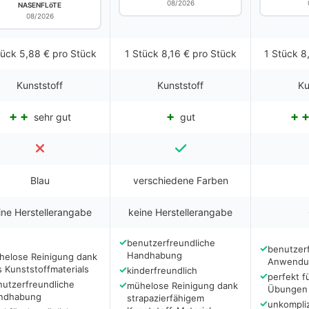
08/2026
NASENFLöTE
08/2026
tück 5,88 € pro Stück
1 Stück 8,16 € pro Stück
1 Stück 8
Kunststoff
Kunststoff
Ku
sehr gut
gut
Blau
verschiedene Farben
ine Herstellerangabe
keine Herstellerangabe
✓
benutzerfreundliche
✓
benutzer
Handhabung
helose Reinigung dank
Anwendu
 Kunststoffmaterials
✓
kinderfreundlich
✓
perfekt f
nutzerfreundliche
✓
mühelose Reinigung dank
Übungen
ndhabung
strapazierfähigem
✓
unkompliz