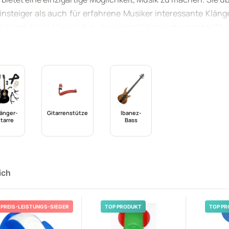
insteiger als auch für erfahrene Musiker interessante Kläng
e bietet sie im Vergleich zu herkömmlichen Instrumenten? In 
en vorgestellt, sodass Leser die für sie passende **Nasen
re musikalischen Fähigkeiten erweitern können.
änger-
Gitarrenstütze
Ibanez-
itarre
Bass
ich
PREIS-LEISTUNGS-SIEGER
TOP PRODUKT
TOP PR