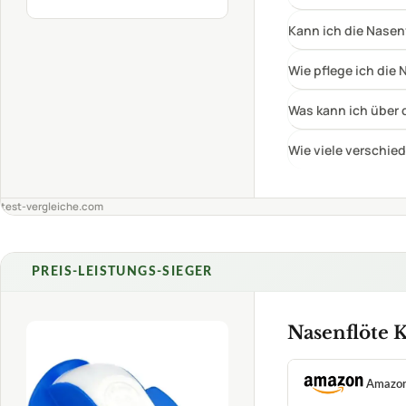
Herkunftsland
✓
VORTEILE
1,5
eine große Aus
✓
unkompliziert
✓
SEHR GUT
Gewa
kinderfreundlic
✓
Nasenflöte
08/2026
Fragen und Antwort
★
★
★
★
★
Welche Materialien
Kann ich die Nasen
Wie pflege ich die
Was kann ich über d
Wie viele verschie