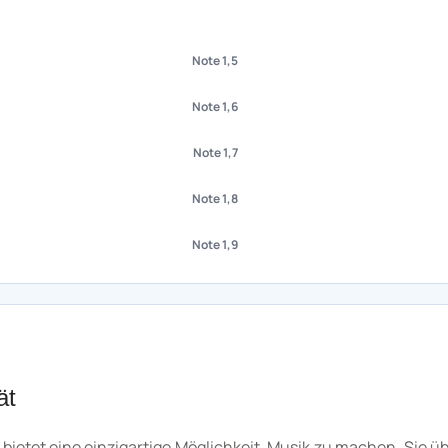
Note 1,5
Note 1,6
Note 1,7
Note 1,8
Note 1,9
ät
 bietet eine einzigartige Möglichkeit, Musik zu machen. Sie 