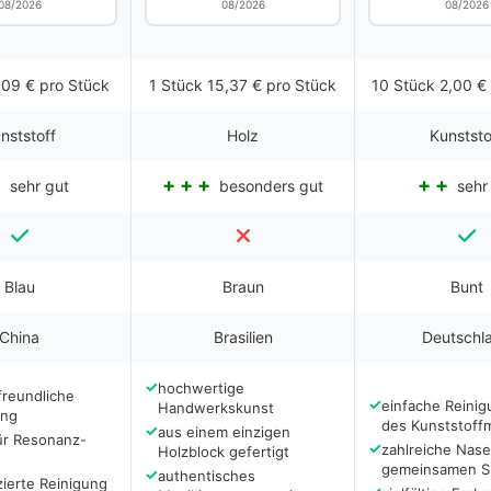
08/2026
08/2026
08/2026
,09 € pro Stück
1 Stück 15,37 € pro Stück
10 Stück 2,00 €
nststoff
Holz
Kunststo
sehr gut
besonders gut
sehr
Blau
Braun
Bunt
China
Brasilien
Deutschl
✓
hochwertige
freundliche
✓
einfache Reini
Handwerkskunst
ng
des Kunststoffm
✓
aus einem einzigen
ür Resonanz-
✓
zahlreiche Nase
Holzblock gefertigt
gemeinsamen S
✓
authentisches
ierte Reinigung