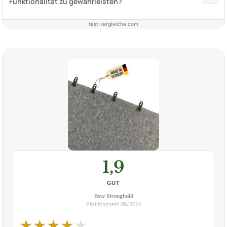
Funktionalität zu gewährleisten?
test-vergleiche.com
1,9
GUT
Bsw Stronghold
Pfeilfangnetz
08/2026
★
★
★
★
★