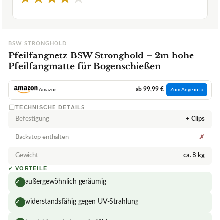
BSW STRONGHOLD
Pfeilfangnetz BSW Stronghold – 2m hohe
Pfeilfangmatte für Bogenschießen
ab 99,99 €
Amazon
Zum Angebot »
TECHNISCHE DETAILS
Befestigung
+ Clips
Backstop enthalten
✗
Gewicht
ca. 8 kg
✓
VORTEILE
außergewöhnlich geräumig
✓
widerstandsfähig gegen UV-Strahlung
✓