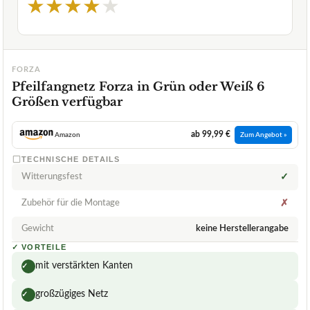
★
★
★
★
★
FORZA
Pfeilfangnetz Forza in Grün oder Weiß 6
Größen verfügbar
ab 99,99 €
Amazon
Zum Angebot »
TECHNISCHE DETAILS
Witterungsfest
✓
Zubehör für die Montage
✗
Gewicht
keine Herstellerangabe
✓
VORTEILE
mit verstärkten Kanten
✓
großzügiges Netz
✓