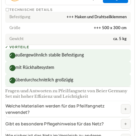
TECHNISCHE DETAILS
Befestigung
+++ Haken und Drahtseilklemmen
Größe
+++ 500 x 300 cm
Gewicht
ca. 5 kg
✓
VORTEILE
außergewöhnlich stabile Befestigung
✓
mit Rückhaltesystem
✓
überdurchschnittlich großzügig
✓
Fragen und Antworten zu Pfeilfangnetz von Beier Germany
Set mit hoher Effizienz und Leichtigkeit
Welche Materialien werden für das Pfeilfangnetz
+
verwendet?
+
Gibt es besondere Pflegehinweise für das Netz?
Wie sicher ist das Netz im Vergleich zu anderen