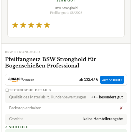
SEHR GUT
Bsw Stronghold
Pfeilfangnetz
08/2026
★
★
★
★
★
BSW STRONGHOLD
Pfeilfangnetz BSW Stronghold für
Bogenschießen Professional
ab 132,47 €
Amazon
Zum Angebot »
TECHNISCHE DETAILS
Qualität des Materials lt. Kundenbewertungen
+++ besonders gut
Backstop enthalten
✗
Gewicht
keine Herstellerangabe
✓
VORTEILE