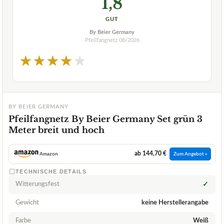
1,8
GUT
By Beier Germany
Pfeilfangnetz
08/2026
★
★
★
★
★
BY BEIER GERMANY
Pfeilfangnetz By Beier Germany Set grün 3
Meter breit und hoch
ab 144,70 €
Amazon
Zum Angebot »
TECHNISCHE DETAILS
Witterungsfest
✓
Gewicht
keine Herstellerangabe
Farbe
Weiß