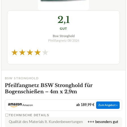
2,1
GUT
Bsw Stronghold
Pfeilfangnetz
08/2026
★
★
★
★
★
BSW STRONGHOLD
Pfeilfangnetz BSW Stronghold für
Bogenschießen – 4m x 2,9m
ab 189,99 €
Amazon
Zum Angebot »
TECHNISCHE DETAILS
Qualität des Materials lt. Kundenbewertungen
+++ besonders gut