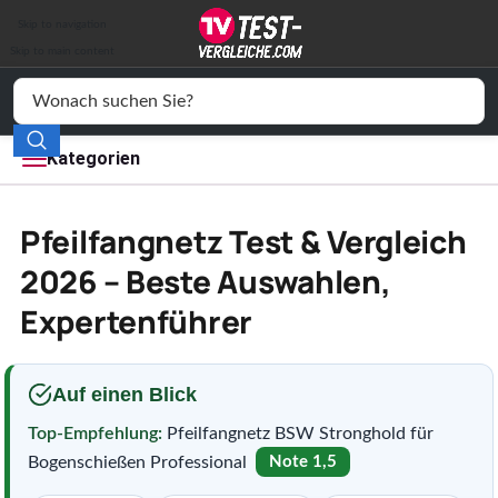
Auto & Motor
Skip to navigation
Drogerie
Skip to main content
Elektronik
Freizeit
Kategorien
Haushalt
Pfeilfangnetz Test & Vergleich
Mode
2026 – Beste Auswahlen,
Expertenführer
Wohnen
Service
Auf einen Blick
Vergleichssiegel
Top-Empfehlung:
Pfeilfangnetz BSW Stronghold für
Bogenschießen Professional
Note 1,5