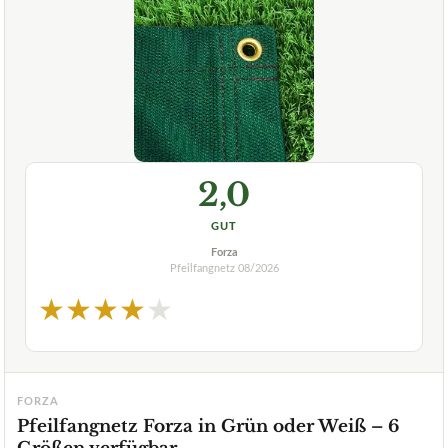
2,0
GUT
Forza
Pfeilfangnetz
08/2026
★
★
★
★
★
FORZA
Pfeilfangnetz Forza in Grün oder Weiß – 6