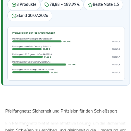
8 Produkte
78,88 – 189,99 €
Beste Note 1,5
Stand 30.07.2026
Preisvergleich der Top-Empfehlungen
Pfeilfangnetz BSW Stronghold für Bogenschi
132,47 €
Note 1,5
Pfeilfangnetz von Beier Germany Set mit ho
78,88 €
Note 1,6
Pfeilfangnetz für Bogenschießen &#8211; 4
81,90 €
Note 1,7
Pfeilfangnetz By Beier Germany Set grün 3
144,70 €
Note 1,8
Pfeilfangnetz BSW Stronghold &#8211; 2m ho
99,99 €
Note 1,9
Pfeilfangnetz: Sicherheit und Präzision für den Schießsport
Ein Pfeilfangnetz bietet eine effektive Lösung, um die Sicherheit
beim Schießen zu erhöhen und gleichzeitig die Umgebung vor