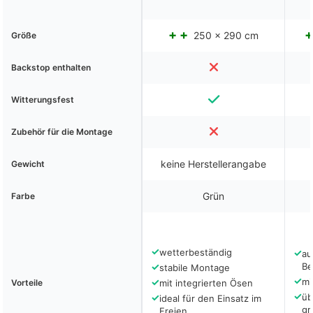
250 x 290 cm
Größe
Backstop enthalten
Witterungsfest
Zubehör für die Montage
keine Herstellerangabe
Gewicht
Grün
Farbe
✓
wetterbeständig
✓
au
✓
Be
stabile Montage
✓
✓
mi
Vorteile
mit integrierten Ösen
✓
✓
üb
ideal für den Einsatz im
gr
Freien