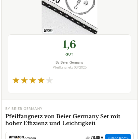
1,6
GUT
By Beier Germany
Pfeilfangnetz
08/2026
★
★
★
★
★
BY BEIER GERMANY
Pfeilfangnetz von Beier Germany Set mit
hoher Effizienz und Leichtigkeit
ab 78,88 €
Amazon
Zum Angebot »