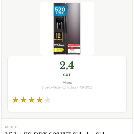
2,4
GUT
Midea
Side-by-Side-Kühlschrank
08/2026
★
★
★
★
★
MIDEA