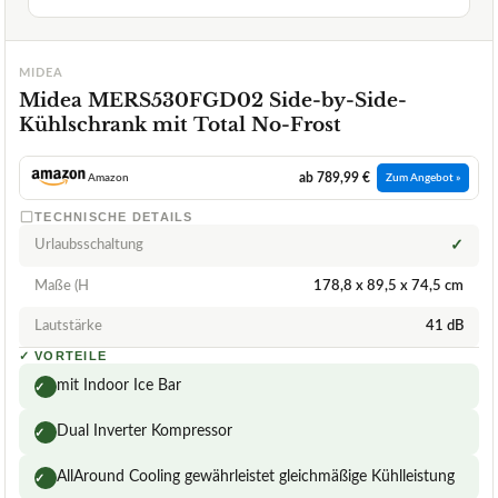
MIDEA
Midea MERS530FGD02 Side-by-Side-
Kühlschrank mit Total No-Frost
ab 789,99 €
Amazon
Zum Angebot »
TECHNISCHE DETAILS
Urlaubsschaltung
✓
Maße (H
178,8 x 89,5 x 74,5 cm
Lautstärke
41 dB
✓
VORTEILE
mit Indoor Ice Bar
✓
Dual Inverter Kompressor
✓
AllAround Cooling gewährleistet gleichmäßige Kühlleistung
✓