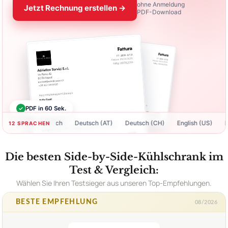
ohne Anmeldung
Jetzt Rechnung erstellen →
PDF-Download
✓
PDF in 60 Sek.
Deutsch
Deutsch (AT)
Deutsch (CH)
English (US)
Englis
12 SPRACHEN
Die besten Side-by-Side-Kühlschrank im
Test & Vergleich:
Wählen Sie Ihren Testsieger aus unseren Top-Empfehlungen.
BESTE EMPFEHLUNG
08/2026