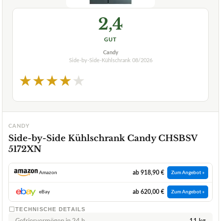
2,4
GUT
Candy
Side-by-Side-Kühlschrank
08/2026
★
★
★
★
★
CANDY
Side-by-Side Kühlschrank Candy CHSBSV
5172XN
ab 918,90 €
Amazon
Zum Angebot »
ab 620,00 €
eBay
Zum Angebot »
TECHNISCHE DETAILS