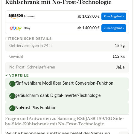
Kühlschrank mit No-Frost-Technologie
ab 1.029,00 €
Amazon
Zum Angebot »
ab 1.400,00 €
eBay
Zum Angebot »
TECHNISCHE DETAILS
Gefriervermögen in 24 h
15 kg
Gewicht
112 kg
No-Frost | Schnellgefrieren
Ja|Ja
✓
VORTEILE
fünf wählbare Modi über Smart Conversion-Funktion
✓
geräuscharm dank Digital-Inverter-Technologie
✓
NoFrost Plus Funktion
✓
Fragen und Antworten zu Samsung RS6JA8811S9/EG Side-
by-Side-Kühlschrank mit No-Frost-Technologie
Welche besonderen Funktionen bietet der Samsung