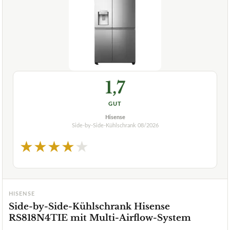
1,7
GUT
Hisense
Side-by-Side-Kühlschrank
08/2026
★
★
★
★
★
HISENSE
Side-by-Side-Kühlschrank Hisense
RS818N4TIE mit Multi-Airflow-System