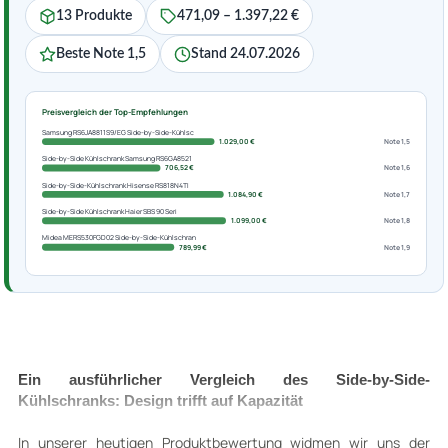
13 Produkte
471,09 – 1.397,22 €
Beste Note 1,5
Stand 24.07.2026
Preisvergleich der Top-Empfehlungen
Samsung RS6JA8811S9/EG Side-by-Side-Kühlsc
1.029,00 €
Note 1,5
Side-by-Side Kühlschrank Samsung RS6GA8521
706,52 €
Note 1,6
Side-by-Side-Kühlschrank Hisense RS818N4TI
1.084,90 €
Note 1,7
Side-by-Side Kühlschrank Haier SBS 90 Seri
1.099,00 €
Note 1,8
Midea MERS530FGD02 Side-by-Side-Kühlschran
789,99 €
Note 1,9
Ein ausführlicher Vergleich des Side-by-Side-
Kühlschranks: Design trifft auf Kapazität
In unserer heutigen Produktbewertung widmen wir uns der