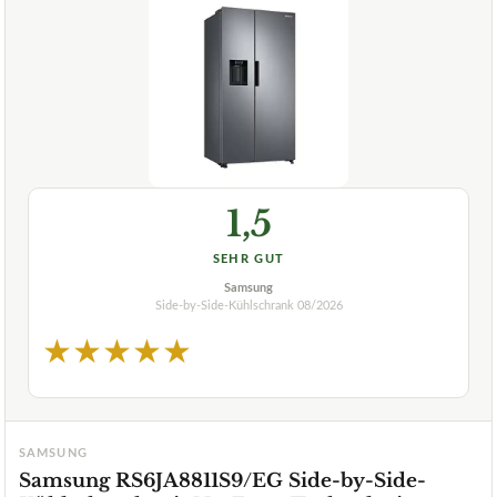
1,5
SEHR GUT
Samsung
Side-by-Side-Kühlschrank
08/2026
★
★
★
★
★
SAMSUNG
Samsung RS6JA8811S9/EG Side-by-Side-