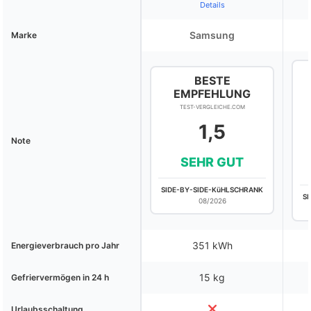
Details
Samsung
Marke
BESTE
EMPFEHLUNG
TEST-VERGLEICHE.COM
1,5
Note
SEHR GUT
SIDE-BY-SIDE-KüHLSCHRANK
S
08/2026
351 kWh
Energieverbrauch pro Jahr
15 kg
Gefriervermögen in 24 h
Urlaubsschaltung