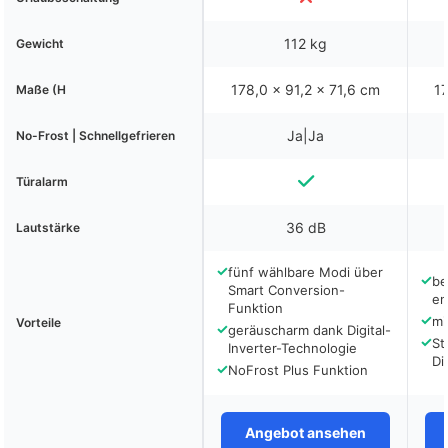
112 kg
Gewicht
178,0 x 91,2 x 71,6 cm
17
Maße (H
Ja|Ja
No-Frost | Schnellgefrieren
Türalarm
36 dB
Lautstärke
✓
fünf wählbare Modi über
✓
be
Smart Conversion-
en
Funktion
✓
mi
Vorteile
✓
geräuscharm dank Digital-
✓
St
Inverter-Technologie
Di
✓
NoFrost Plus Funktion
Angebot ansehen