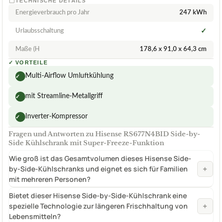
TECHNISCHE DETAILS
Energieverbrauch pro Jahr
247 kWh
Urlaubsschaltung
✓
Maße (H
178,6 x 91,0 x 64,3 cm
✓
VORTEILE
Multi-Airflow Umluftkühlung
✓
mit Streamline-Metallgriff
✓
Inverter-Kompressor
✓
Fragen und Antworten zu Hisense RS677N4BID Side-by-
Side Kühlschrank mit Super-Freeze-Funktion
Wie groß ist das Gesamtvolumen dieses Hisense Side-
+
by-Side-Kühlschranks und eignet es sich für Familien
mit mehreren Personen?
Bietet dieser Hisense Side-by-Side-Kühlschrank eine
+
spezielle Technologie zur längeren Frischhaltung von
Lebensmitteln?