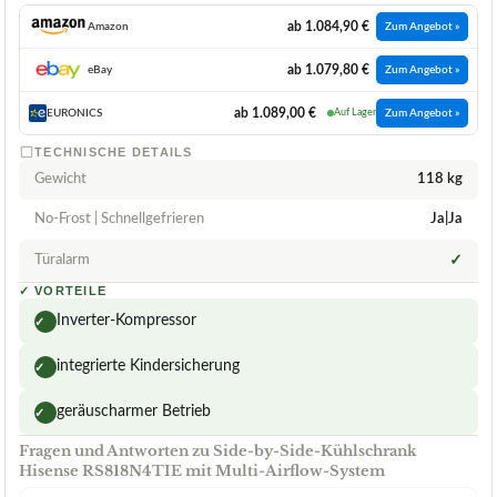
ab 1.084,90 €
Amazon
Zum Angebot »
ab 1.079,80 €
eBay
Zum Angebot »
ab 1.089,00 €
EURONICS
Auf Lager
Zum Angebot »
TECHNISCHE DETAILS
Gewicht
118 kg
No-Frost | Schnellgefrieren
Ja|Ja
Türalarm
✓
✓
VORTEILE
Inverter-Kompressor
✓
integrierte Kindersicherung
✓
geräuscharmer Betrieb
✓
Fragen und Antworten zu Side-by-Side-Kühlschrank
Hisense RS818N4TIE mit Multi-Airflow-System