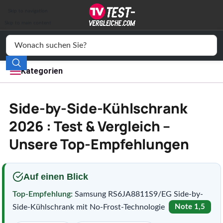
Auto & Motor
Skip to navigation
Drogerie
Skip to main content
Elektronik
Freizeit
Kategorien
Haushalt
Side-by-Side-Kühlschrank
Mode
2026 : Test & Vergleich –
Unsere Top-Empfehlungen
Wohnen
Service
Auf einen Blick
Vergleichssiegel
Top-Empfehlung:
Samsung RS6JA8811S9/EG Side-by-
Side-Kühlschrank mit No-Frost-Technologie
Note 1,5