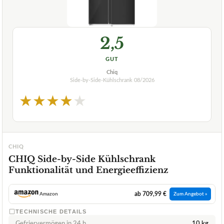
2,5
GUT
Chiq
Side-by-Side-Kühlschrank
08/2026
★
★
★
★
★
CHIQ
CHIQ Side-by-Side Kühlschrank
Funktionalität und Energieeffizienz
ab 709,99 €
Amazon
Zum Angebot »
TECHNISCHE DETAILS
Gefriervermögen in 24 h
10 kg