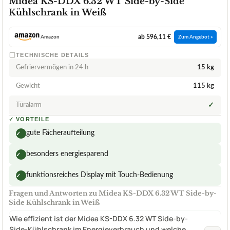
Midea KS-DDX 6.32 WT Side-by-Side
Kühlschrank in Weiß
ab 596,11 €
Amazon
Zum Angebot »
TECHNISCHE DETAILS
Gefriervermögen in 24 h
15 kg
Gewicht
115 kg
Türalarm
✓
✓
VORTEILE
gute Fächeraufteilung
✓
besonders energiesparend
✓
funktionsreiches Display mit Touch-Bedienung
✓
Fragen und Antworten zu Midea KS-DDX 6.32 WT Side-by-
Side Kühlschrank in Weiß
Wie effizient ist der Midea KS-DDX 6.32 WT Side-by-
Side-Kühlschrank im Energieverbrauch und welche