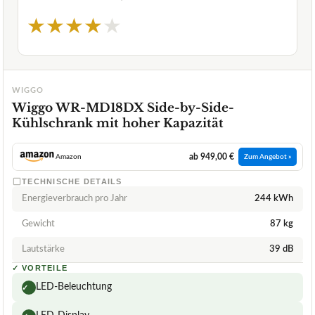
★
★
★
★
★
WIGGO
Wiggo WR-MD18DX Side-by-Side-
Kühlschrank mit hoher Kapazität
ab 949,00 €
Amazon
Zum Angebot »
TECHNISCHE DETAILS
Energieverbrauch pro Jahr
244 kWh
Gewicht
87 kg
Lautstärke
39 dB
✓
VORTEILE
LED-Beleuchtung
✓