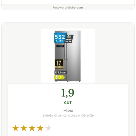
test-vergleiche.com
1,9
GUT
Midea
Side-by-Side-Kühlschrank
08/2026
★
★
★
★
★