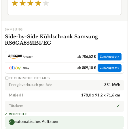
★
★
★
★
★
SAMSUNG
Side-by-Side Kühlschrank Samsung
RS6GA8521B1/EG
ab 706,52 €
Amazon
Zum Angebot »
ab 809,10 €
eBay
Zum Angebot »
TECHNISCHE DETAILS
Energieverbrauch pro Jahr
351 kWh
Maße (H
178,0 x 91,2 x 71,6 cm
Türalarm
✓
✓
VORTEILE
automatisches Auftauen
✓