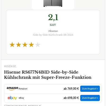
2,1
GUT
Hisense
Side-by-Side-Kühlschrank
08/2026
★
★
★
★
★
HISENSE
Hisense RS677N4BID Side-by-Side
Kühlschrank mit Super-Freeze-Funktion
ab 769,00 €
Amazon
Zum Angebot »
ab 698,00 €
eBay
Zum Angebot »