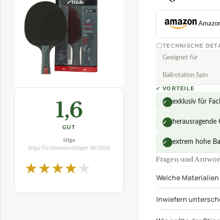
Amazo
TECHNISCHE DET
Geeignet für
Ballrotation Spin
✓
VORTEILE
1,6
exklusiv für Fac
✓
herausragende Q
✓
GUT
Stiga
extrem hohe Ba
✓
Stiga-Tischtennisschläger
08/2026
Fragen und Antworte
★
★
★
★
★
Welche Materialien
Inwiefern untersch
Wie sollte der Sti