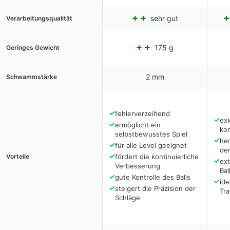
sehr gut
Verarbeitungsqualität
175 g
Geringes Gewicht
2 mm
Schwammstärke
✓
fehlerverzeihend
✓
exk
✓
ermöglicht ein
kon
selbstbewusstes Spiel
✓
her
✓
für alle Level geeignet
der
✓
Vorteile
fördert die kontinuierliche
✓
ex
Verbesserung
Bal
✓
gute Kontrolle des Balls
✓
ide
✓
steigert die Präzision der
Tra
Schläge