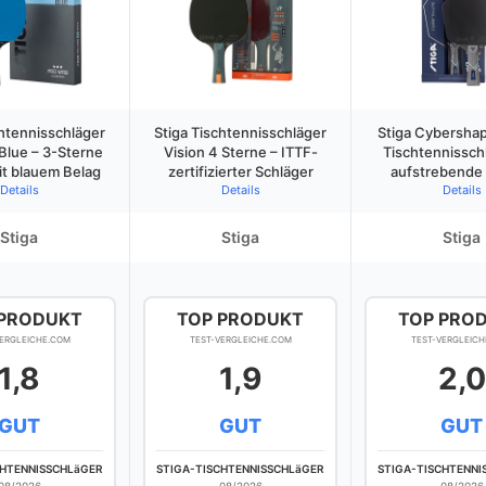
chtennisschläger
Stiga Tischtennisschläger
Stiga Cybersha
Blue – 3-Sterne
Vision 4 Sterne – ITTF-
Tischtennisschl
it blauem Belag
zertifizierter Schläger
aufstrebende 
Details
Details
Details
Stiga
Stiga
Stiga
 PRODUKT
TOP PRODUKT
TOP PRO
VERGLEICHE.COM
TEST-VERGLEICHE.COM
TEST-VERGLEICH
1,8
1,9
2,0
GUT
GUT
GUT
CHTENNISSCHLäGER
STIGA-TISCHTENNISSCHLäGER
STIGA-TISCHTENNI