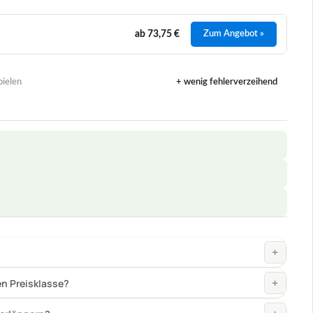
ab 73,75 €
Zum Angebot »
pielen
+ wenig fehlerverzeihend
+
+
en Preisklasse?
+
verlängern?