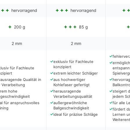
hervorragend
hervorragend
200 g
85 g
2 mm
2 mm
✓
fehlerve
✓
exklusiv für Fachleute
✓
ermöglich
konzipiert
lusiv für Fachleute
entspann
✓
zipiert
extrem leichter Schläger
Spielver
✓
✓
ausragende Qualität in
aus hochwertiger
hervorra
 Verarbeitung
Kohlefaser gefertigt
Ballkontro
✓
✓
trem hohe
herausragende
steigert d
lgeschwindigkeit
Verarbeitungsqualität
jedem Sc
✓
✓
al für anspruchsvolles
außergewöhnliche
für alle 
ining
Ballgeschwindigkeit
✓
fördert d
✓
ideal für präzise Schläge
Lernen u
Weiteren