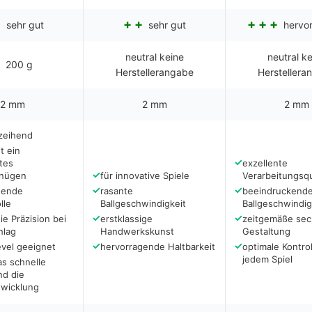
sehr gut
sehr gut
hervo
neutral keine
neutral k
200 g
Herstellerangabe
Herstellera
2 mm
2 mm
2 mm
rzeihend
t ein
✓
tes
exzellente
✓
gnügen
für innovative Spiele
Verarbeitungsqu
✓
✓
gende
rasante
beeindruckend
lle
Ballgeschwindigkeit
Ballgeschwindig
✓
✓
ie Präzision bei
erstklassige
zeitgemäße sec
hlag
Handwerkskunst
Gestaltung
✓
✓
Level geeignet
hervorragende Haltbarkeit
optimale Kontrol
jedem Spiel
as schnelle
nd die
twicklung