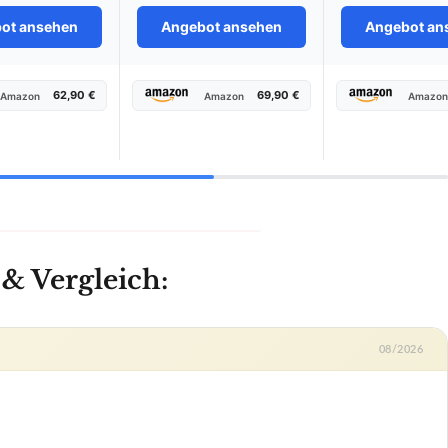
ot ansehen
Angebot ansehen
Angebot an
62,90 €
69,90 €
Amazon
Amazon
Amazo
 & Vergleich:
08/2026