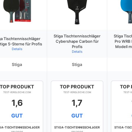
Stiga Tischtennisschläger
Stiga Tis
ga Tischtennisschläger
Cybershape Carbon für
Pro WRB 
tige 5-Sterne für Profis
Profis
Modell m
Details
Details
Stiga
Stiga
TOP PRODUKT
TOP PRODUKT
TOP
TEST-VERGLEICHE.COM
TEST-VERGLEICHE.COM
TEST-
1,6
1,7
GUT
GUT
GA-TISCHTENNISSCHLäGER
STIGA-TISCHTENNISSCHLäGER
STIGA-TIS