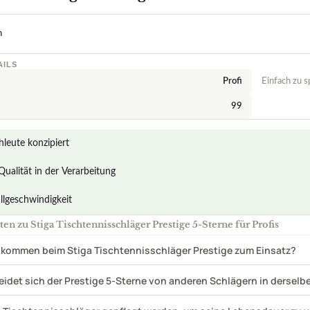
n
AILS
Profi
Einfach zu s
99
hleute konzipiert
ualität in der Verarbeitung
llgeschwindigkeit
n zu Stiga Tischtennisschläger Prestige 5-Sterne für Profis
 kommen beim Stiga Tischtennisschläger Prestige zum Einsatz?
eidet sich der Prestige 5-Sterne von anderen Schlägern in derselb
ga Tischtennisschläger gepflegt werden, um seine Lebensdauer zu 