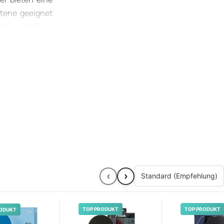
ttene geeignet
tikel erfahren
eigene Spiel zu
‹
›
TOP PRODUKT
TOP PRODUKT
ODUKT