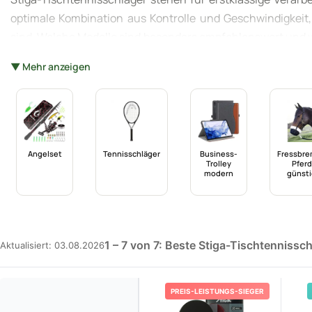
optimale Kombination aus Kontrolle und Geschwindigkeit,
sind. Welche Modelle sind besonders empfehlenswert und w
Leser alles Wichtige über die verschiedenen Stiga-Tischten
▼ Mehr anzeigen
treffen.
Angelset
Tennisschläger
Business-
Fressbr
Trolley
Pferd
modern
günsti
1 – 7 von 7: Beste Stiga-Tischtennissch
Aktualisiert: 03.08.2026
PREIS-LEISTUNGS-SIEGER