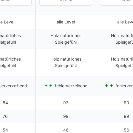
08/2026
08/2026
08/2026
le Level
alle Level
alle Lev
natürliches
Holz natürliches
Holz natürl
ielgefühl
Spielgefühl
Spielgef
natürliches
Holz natürliches
Holz natürl
ielgefühl
Spielgefühl
Spielgef
lerverzeihend
fehlerverzeihend
fehlerve
84
92
90
70
99
99
54
46
56