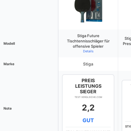
Stiga Future
Sti
Tischtennisschläger für
Modell
Pres
offensive Spieler
Details
Stiga
Marke
PREIS
LEISTUNGS
SIEGER
TEST-VERGLEICHE.COM
2,2
Note
GUT
STI