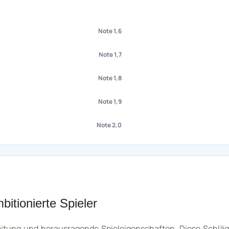
Note 1,6
Note 1,7
Note 1,8
Note 1,9
Note 2,0
bitionierte Spieler
beitung und herausragende Spieleigenschaften. Diese Schläg