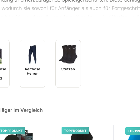
 wodurch sie sowohl für Anfänger als auch für Fortgeschri
elche Merkmale sollte man beim Kauf beachten? In diesem Ar
nisschläger und deren Vorteile, um die richtige Wahl für das 
emse
Reithose
Stutzen
Herren
g
läger im Vergleich
TOP PRODUKT
TOP PRODUKT
TOP PR