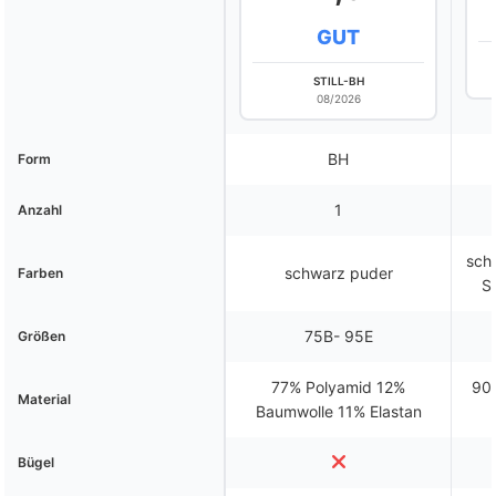
GUT
STILL-BH
08/2026
BH
Form
1
Anzahl
schw
schwarz puder
Farben
S
75B- 95E
Größen
77% Polyamid 12%
90%
Material
Baumwolle 11% Elastan
Bügel