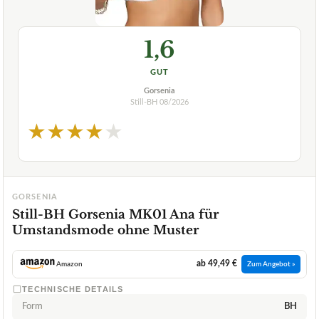
1,6
GUT
Gorsenia
Still-BH
08/2026
★
★
★
★
★
GORSENIA
Still-BH Gorsenia MK01 Ana für
Umstandsmode ohne Muster
ab 49,49 €
Amazon
Zum Angebot »
TECHNISCHE DETAILS
Form
BH