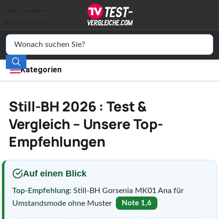
Auto & Motor
Skip to navigation
Drogerie
Skip to main content
Elektronik
Freizeit
Kategorien
Haushalt
Still-BH 2026 : Test &
Mode
Vergleich – Unsere Top-
Empfehlungen
Wohnen
Service
Auf einen Blick
Vergleichssiegel
Top-Empfehlung:
Still-BH Gorsenia MK01 Ana für
Umstandsmode ohne Muster
Note 1,6