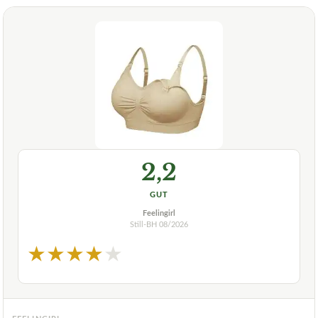
2,2
GUT
Feelingirl
Still-BH
08/2026
★
★
★
★
★