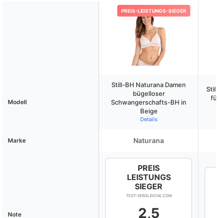
denn wer hat schon Zeit für komplizierte Verschlüsse, wenn das
PREIS-LEISTUNGS-SIEGER
Baby hungrig ist?
Still-BH Naturana Damen
Sti
bügelloser
fü
Modell
Schwangerschafts-BH in
Beige
Details
Naturana
Marke
PREIS
LEISTUNGS
SIEGER
TEST-VERGLEICHE.COM
2,5
Note