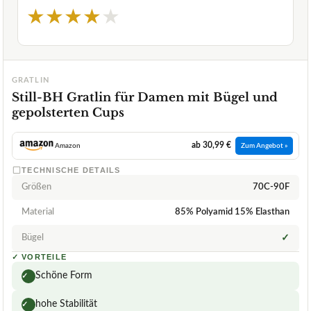
★
★
★
★
★
GRATLIN
Still-BH Gratlin für Damen mit Bügel und
gepolsterten Cups
ab 30,99 €
Amazon
Zum Angebot »
TECHNISCHE DETAILS
Größen
70C-90F
Material
85% Polyamid 15% Elasthan
Bügel
✓
✓
VORTEILE
Schöne Form
✓
hohe Stabilität
✓