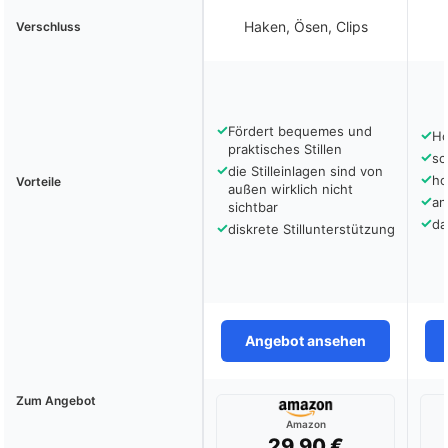
Haken, Ösen, Clips
Verschluss
✓
Fördert bequemes und
✓
Ho
praktisches Stillen
✓
sc
✓
die Stilleinlagen sind von
✓
ho
Vorteile
außen wirklich nicht
✓
an
sichtbar
✓
da
✓
diskrete Stillunterstützung
Angebot ansehen
Zum Angebot
Amazon
29,90 €