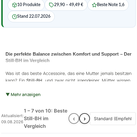
10 Produkte
29,90 – 49,49 €
Beste Note 1,6
Stand 22.07.2026
Die perfekte Balance zwischen Komfort und Support – Der
Still-BH im Vergleich
Was ist das beste Accessoire, das eine Mutter jemals besitzen
kann? Ein
Still-BH
, und zwar nicht irgendeiner. Mütter wissen,
wie wichtig es ist, einen BH zu haben, der im hektischen Alltag
Unterstützung bietet und dennoch bequem ist. Ob Sie es
▼ Mehr anzeigen
glauben oder nicht, nicht alle BHs sind gleich! Genau wie
Amme-
BHs
und
Still-Bras
, gibt es Unterschiede in Bezug auf Passform,
1 – 7 von 10: Beste
Material und Design. Und hier setzen wir an mit unserem
Aktualisiert:
‹
›
Still-BH im
09.08.2026
Vergleich: Um die besten
Still-BHs
zu finden, haben wir
Vergleich
verschiedene Modelle
auf Herz und Nieren geprüft. Wir
suchten nach Komfort, Support und unkompliziertem Handling -