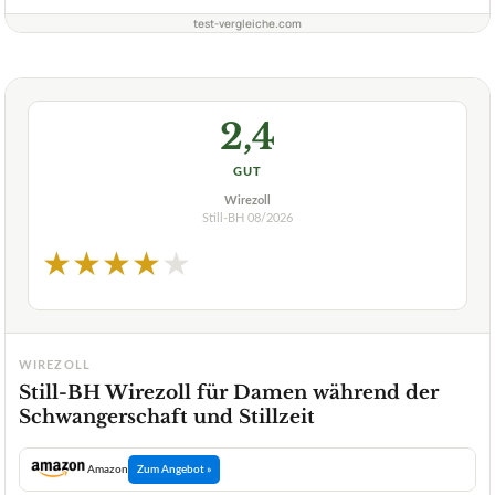
test-vergleiche.com
2,4
GUT
Wirezoll
Still-BH
08/2026
★
★
★
★
★
WIREZOLL
Still-BH Wirezoll für Damen während der
Schwangerschaft und Stillzeit
Amazon
Zum Angebot »