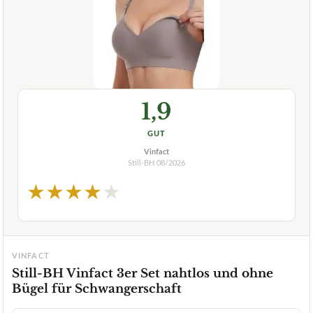
1,9
GUT
Vinfact
Still-BH
08/2026
★
★
★
★
★
VINFACT
Still-BH Vinfact 3er Set nahtlos und ohne
Bügel für Schwangerschaft