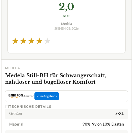
2,0
GUT
Medela
Still-BH
08/2026
★
★
★
★
★
MEDELA
Medela Still-BH für Schwangerschaft,
nahtloser und bügelloser Komfort
Amazon
Zum Angebot »
TECHNISCHE DETAILS
Größen
S-XL
Material
90% Nylon 10% Elastan