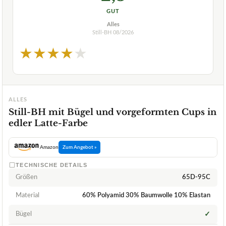
GUT
Alles
Still-BH
08/2026
★
★
★
★
★
ALLES
Still-BH mit Bügel und vorgeformten Cups in
edler Latte-Farbe
Amazon
Zum Angebot »
TECHNISCHE DETAILS
Größen
65D-95C
Material
60% Polyamid 30% Baumwolle 10% Elastan
Bügel
✓