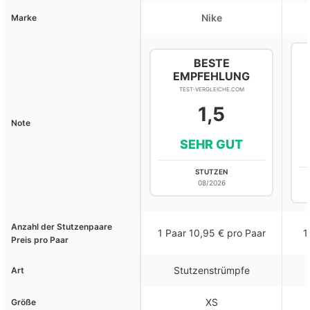
Nike
Marke
BESTE
EMPFEHLUNG
TEST-VERGLEICHE.COM
1,5
Note
SEHR GUT
STUTZEN
08/2026
Anzahl der Stutzenpaare
1 Paar 10,95 € pro Paar
1
Preis pro Paar
Stutzenstrümpfe
Art
XS
Größe