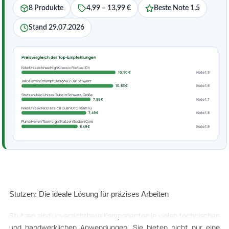
8 Produkte
4,99 – 13,99 €
Beste Note 1,5
Stand 29.07.2026
Preisvergleich der Top-Empfehlungen
Nike Unisex Knee High Classic Football Dri
10,90 €
Note 1,5
Jako Herren Strumpf Glasgow 2.0 in Schwarz
10,63 €
Note 1,6
Stutzen Jako Unisex Tube in Schwarz, Größe
7,99 €
Note 1,7
Nike Unisex Nk Classic II Cush OTC Team Fu
7,49 €
Note 1,8
Puma Herren Team Liga Stutzen Socken Core
6,49 €
Note 1,9
Stutzen: Die ideale Lösung für präzises Arbeiten
Stutzen sind unverzichtbare Komponenten in vielen technischen
und handwerklichen Anwendungen. Sie bieten nicht nur eine