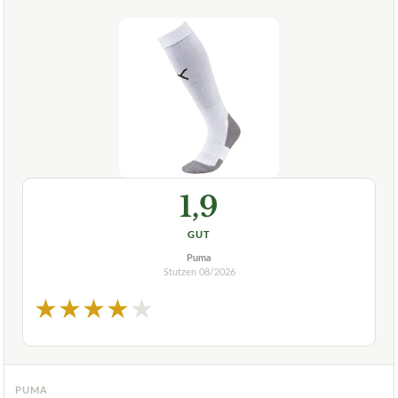
1,9
GUT
Puma
Stutzen
08/2026
★
★
★
★
★
PUMA