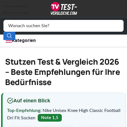
Auto & Motor
Skip to navigation
Drogerie
Skip to main content
Elektronik
Freizeit
Kategorien
Haushalt
Stutzen Test & Vergleich 2026
Mode
– Beste Empfehlungen für Ihre
Bedürfnisse
Wohnen
Service
Auf einen Blick
Vergleichssiegel
Top-Empfehlung:
Nike Unisex Knee High Classic Football
Dri Fit Socken
Note 1,5