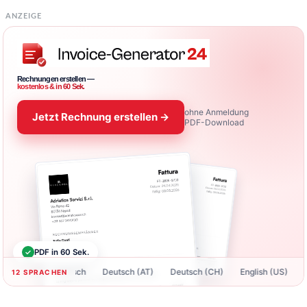
ANZEIGE
Rechnungen erstellen —
kostenlos & in 60 Sek.
ohne Anmeldung
Jetzt Rechnung erstellen →
PDF-Download
✓
PDF in 60 Sek.
Deutsch
Deutsch (AT)
Deutsch (CH)
English (US)
Englis
12 SPRACHEN