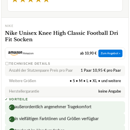
NIKE
Nike Unisex Knee High Classic Football Dri
Fit Socken
ab 10,90 €
Amazon
Zum Angebot »
TECHNISCHE DETAILS
Anzahl der Stutzenpaare Preis pro Paar
1 Paar 10,95 € pro Paar
Weitere Größen
• S • M • L • XL • und weitere
Herstellergarantie
keine Angabe
✓
VORTEILE
außerordentlich angenehmer Tragekomfort
✓
in vielfältigen Farbtönen und Größen verfügbar
✓