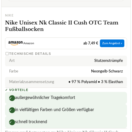
NIKE
Nike Unisex Nk Classic II Cush OTC Team
Fußballsocken
ab 7,49 €
Amazon
Zum Angebot »
TECHNISCHE DETAILS
Art
Stutzenstrümpfe
Farbe
Neongelb-Schwarz
Materialzusammensetzung
• 97 % Polyamid • 3 % Elasthan
✓
VORTEILE
außergewöhnlicher Tragekomfort
✓
in vielfältigen Farben und Größen verfügbar
✓
schnell trocknend
✓