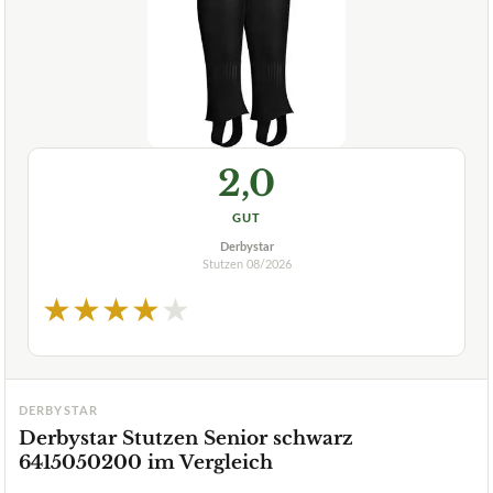
2,0
GUT
Derbystar
Stutzen
08/2026
★
★
★
★
★
DERBYSTAR
Derbystar Stutzen Senior schwarz
6415050200 im Vergleich