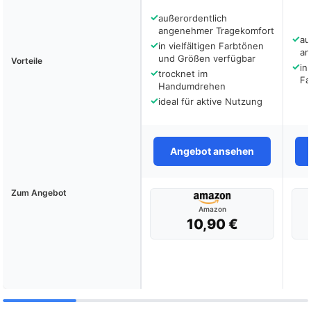
✓
außerordentlich
angenehmer Tragekomfort
✓
au
✓
in vielfältigen Farbtönen
an
und Größen verfügbar
Vorteile
✓
in
✓
trocknet im
Fa
Handumdrehen
✓
ideal für aktive Nutzung
Angebot ansehen
Zum Angebot
Amazon
10,90 €