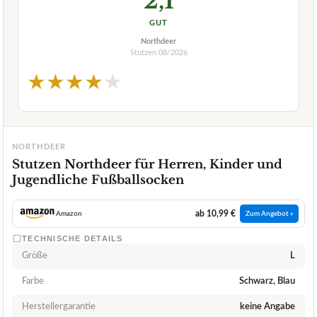
2,1
GUT
Northdeer
Stutzen
08/2026
★
★
★
★
★
NORTHDEER
Stutzen Northdeer für Herren, Kinder und
Jugendliche Fußballsocken
ab 10,99 €
Amazon
Zum Angebot »
TECHNISCHE DETAILS
Größe
L
Farbe
Schwarz, Blau
Herstellergarantie
keine Angabe