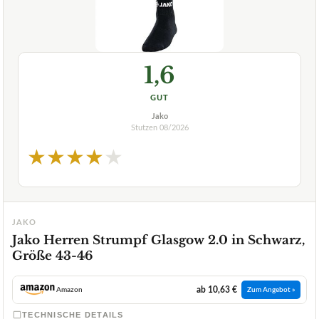
1,6
GUT
Jako
Stutzen
08/2026
★
★
★
★
★
JAKO
Jako Herren Strumpf Glasgow 2.0 in Schwarz,
Größe 43-46
ab 10,63 €
Amazon
Zum Angebot »
TECHNISCHE DETAILS