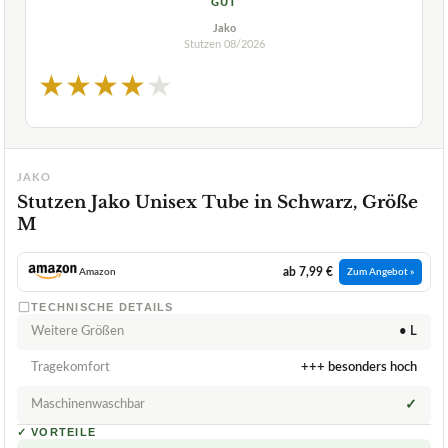
GUT
Jako
Stutzen
08/2026
★
★
★
★
★
JAKO
Stutzen Jako Unisex Tube in Schwarz, Größe
M
ab 7,99 €
Amazon
Zum Angebot »
TECHNISCHE DETAILS
Weitere Größen
• L
Tragekomfort
+++ besonders hoch
Maschinenwaschbar
✓
✓
VORTEILE