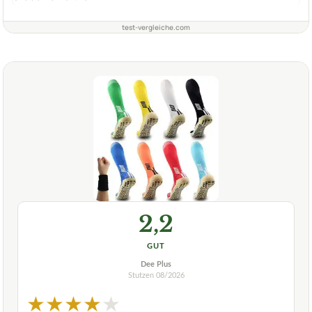
test-vergleiche.com
2,2
GUT
Dee Plus
Stutzen
08/2026
★
★
★
★
★