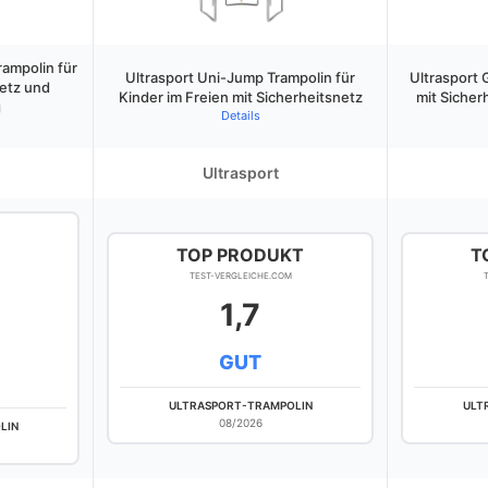
rampolin für
Ultrasport Uni-Jump Trampolin für
Ultrasport 
netz und
Kinder im Freien mit Sicherheitsnetz
mit Sicher
g
Details
Ultrasport
TOP PRODUKT
T
TEST-VERGLEICHE.COM
1,7
GUT
ULTRASPORT-TRAMPOLIN
ULT
08/2026
LIN