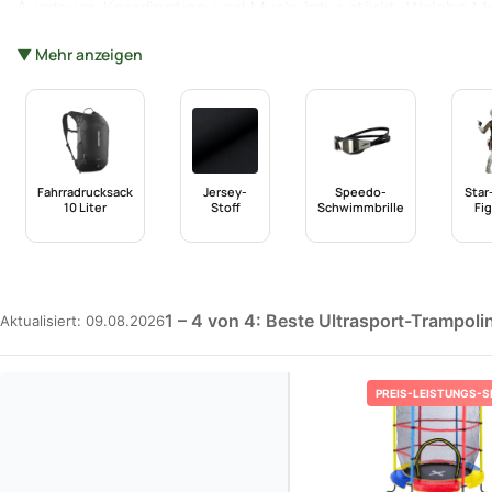
Ausdauer, Koordination und Muskulatur stärkt. Welche M
geachtet werden? In diesem Artikel werden die wichtigs
▼ Mehr anzeigen
**Ultrasport-Trampolin für Erwachsene** beleuchtet. L
unterscheiden und welche Modelle besonders empfehlensw
Fahrradrucksack
Jersey-
Speedo-
Star
10 Liter
Stoff
Schwimmbrille
Fi
1 – 4 von 4: Beste Ultrasport-Trampoli
Aktualisiert: 09.08.2026
PREIS-LEISTUNGS-S