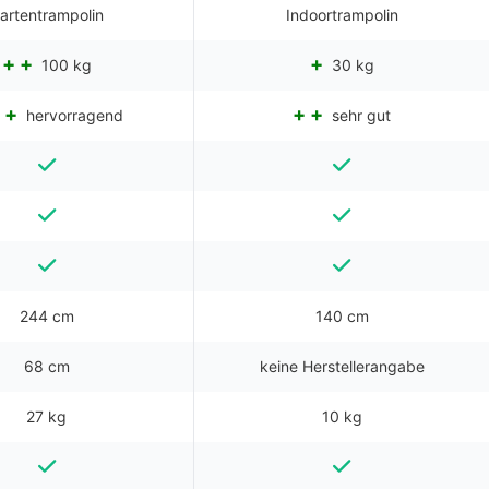
artentrampolin
Indoortrampolin
100 kg
30 kg
hervorragend
sehr gut
244 cm
140 cm
68 cm
keine Herstellerangabe
27 kg
10 kg