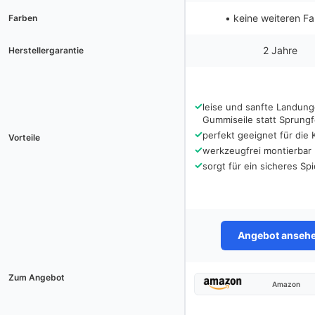
• keine weiteren F
Farben
2 Jahre
Herstellergarantie
✓
leise und sanfte Landun
Gummiseile statt Sprung
✓
perfekt geeignet für die 
Vorteile
✓
werkzeugfrei montierbar
✓
sorgt für ein sicheres Spi
Angebot anseh
Zum Angebot
Amazon