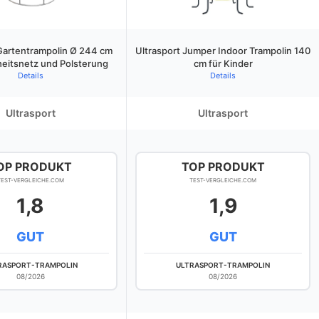
Gartentrampolin Ø 244 cm
Ultrasport Jumper Indoor Trampolin 140
heitsnetz und Polsterung
cm für Kinder
Details
Details
Ultrasport
Ultrasport
OP PRODUKT
TOP PRODUKT
TEST-VERGLEICHE.COM
TEST-VERGLEICHE.COM
1,8
1,9
GUT
GUT
RASPORT-TRAMPOLIN
ULTRASPORT-TRAMPOLIN
08/2026
08/2026