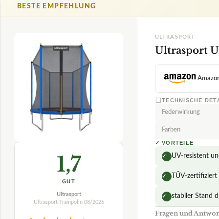
BESTE EMPFEHLUNG
ULTRASPORT
Ultrasport 
Amazo
TECHNISCHE DET
Federwirkung
Farben
✓
VORTEILE
1,7
UV-resistent un
✓
TÜV-zertifizie
✓
GUT
Ultrasport
stabiler Stand 
✓
Ultrasport-Trampolin
08/2026
Fragen und Antwort