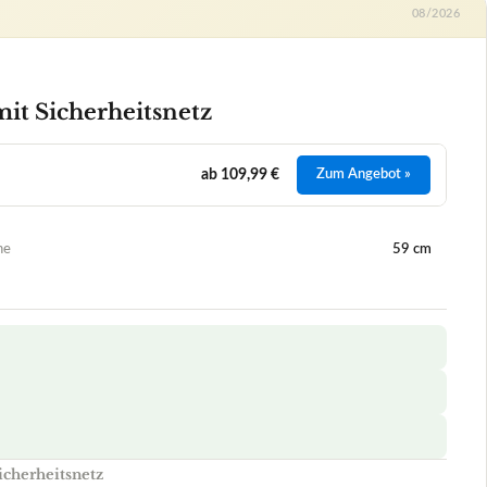
08/2026
it Sicherheitsnetz
ab 109,99 €
Zum Angebot »
he
59 cm
icherheitsnetz