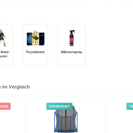
odelle sind die besten für den Heimgebrauch und worauf so
ten Aspekte rund um das Thema **Ultrasport-Trampolin fü
eser erfahren außerdem, wie sich verschiedene Trampolin
ert sind.
-Wars-
Puzzlebrett
Mähnenspray
guren
n im Vergleich
IEGER
TOP PRODUKT
TO