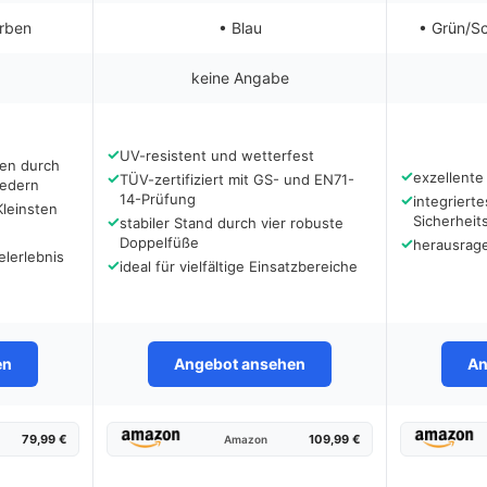
arben
• Blau
• Grün/S
keine Angabe
✓
UV-resistent und wetterfest
gen durch
✓
✓
exzellente 
TÜV-zertifiziert mit GS- und EN71-
federn
14-Prüfung
✓
integriert
Kleinsten
✓
Sicherheit
stabiler Stand durch vier robuste
Doppelfüße
✓
herausrag
elerlebnis
✓
ideal für vielfältige Einsatzbereiche
en
Angebot ansehen
An
79,99 €
109,99 €
Amazon