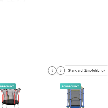
llte beim Kauf
r Kinder** und
s voneinander
‹
›
P PRODUKT
TOP PRODUKT