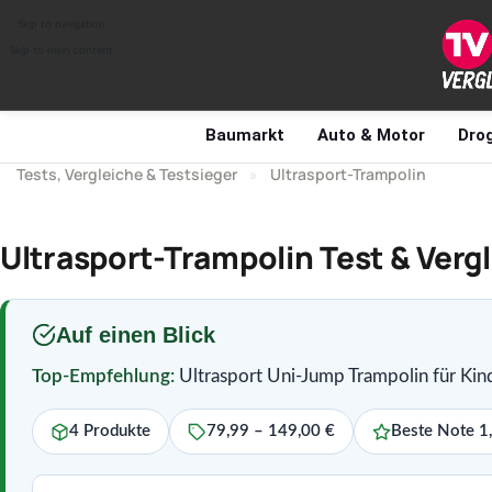
Skip to navigation
Skip to main content
Baumarkt
Auto & Motor
Drog
Tests, Vergleiche & Testsieger
»
Ultrasport-Trampolin
Ultrasport-Trampolin Test & Verg
Auf einen Blick
Top-Empfehlung:
Ultrasport Uni-Jump Trampolin für Kind
4 Produkte
79,99 – 149,00 €
Beste Note 1