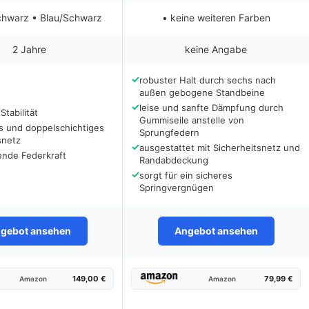
chwarz • Blau/Schwarz
• keine weiteren Farben
2 Jahre
keine Angabe
✓
robuster Halt durch sechs nach
außen gebogene Standbeine
✓
leise und sanfte Dämpfung durch
Stabilität
Gummiseile anstelle von
es und doppelschichtiges
Sprungfedern
snetz
✓
ausgestattet mit Sicherheitsnetz und
ende Federkraft
Randabdeckung
✓
sorgt für ein sicheres
Springvergnügen
gebot ansehen
Angebot ansehen
149,00 €
79,99 €
Amazon
Amazon