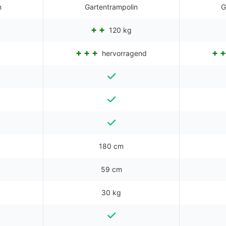
n
Gartentrampolin
G
120 kg
hervorragend
180 cm
59 cm
30 kg