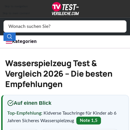
Auto & Motor
Skip to navigation
Drogerie
Skip to main content
Elektronik
Freizeit
Kategorien
Haushalt
Wasserspielzeug Test &
Mode
Vergleich 2026 – Die besten
Empfehlungen
Wohnen
Service
Auf einen Blick
Vergleichssiegel
Top-Empfehlung:
Kidverse Tauchringe für Kinder ab 6
Jahren Sicheres Wasserspielzeug
Note 1,5