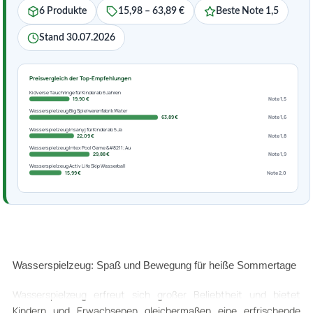
6 Produkte
15,98 – 63,89 €
Beste Note 1,5
Stand 30.07.2026
Preisvergleich der Top-Empfehlungen
Kidverse Tauchringe für Kinder ab 6 Jahren
19,90 €
Note 1,5
Wasserspielzeug Big Spielwarenfabrik Water
63,89 €
Note 1,6
Wasserspielzeug Insanyj für Kinder ab 5 Ja
22,09 €
Note 1,8
Wasserspielzeug Intex Pool Game &#8211; Au
29,88 €
Note 1,9
Wasserspielzeug Activ Life Skip Wasserball
15,99 €
Note 2,0
Wasserspielzeug: Spaß und Bewegung für heiße Sommertage
Wasserspielzeug erfreut sich großer Beliebtheit und bietet
Kindern und Erwachsenen gleichermaßen eine erfrischende