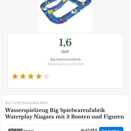
1,6
GUT
Big Spielwarenfabrik
Wasserspielzeug
08/2026
★
★
★
★
★
BIG SPIELWARENFABRIK
Wasserspielzeug Big Spielwarenfabrik
Waterplay Niagara mit 3 Booten und Figuren
ab 63,89 €
Amazon
Zum Angebot »