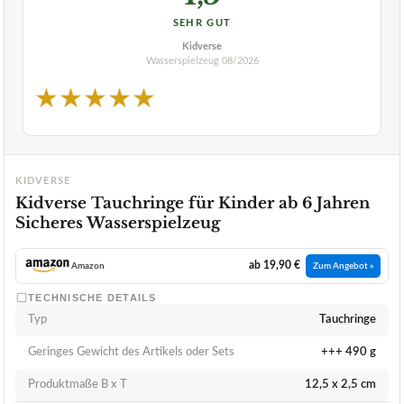
SEHR GUT
Kidverse
Wasserspielzeug
08/2026
★
★
★
★
★
KIDVERSE
Kidverse Tauchringe für Kinder ab 6 Jahren
Sicheres Wasserspielzeug
ab 19,90 €
Amazon
Zum Angebot »
TECHNISCHE DETAILS
Typ
Tauchringe
Geringes Gewicht des Artikels oder Sets
+++ 490 g
Produktmaße B x T
12,5 x 2,5 cm