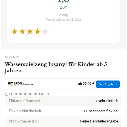
GUT
Insanyj
Wasserspielzeug
08/2026
★
★
★
★
★
INSANYJ
Wasserspielzeug Insanyj für Kinder ab 5
Jahren
ab 22,09 €
Amazon
Zum Angebot »
TECHNISCHE DETAILS
Einfacher Transport
++ sehr einfach
Flexible Nutzbarkeit
+++ besonders flexibel
Produktmaße B x T
keine Herstellerangabe