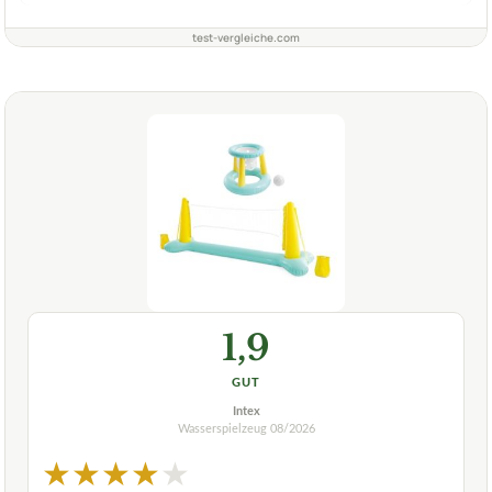
test-vergleiche.com
1,9
GUT
Intex
Wasserspielzeug
08/2026
★
★
★
★
★