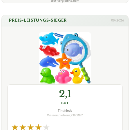
test-vergleiche.com
PREIS-LEISTUNGS-SIEGER
08/2026
2,1
GUT
Tintinlody
Wasserspielzeug
08/2026
★
★
★
★
★