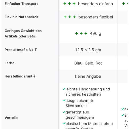
besonders einfach
Einfacher Transport
besonders flexibel
Flexible Nutzbarkeit
Geringes Gewicht des
490 g
Artikels oder Sets
12,5 x 2,5 cm
Produktmaße B x T
Blau, Gelb, Rot
Farbe
keine Angabe
Herstellergarantie
✓
leichte Handhabung und
sicheres Festhalten
✓
ausgezeichnete
Sichtbarkeit
✓
ex
✓
gefertigt aus
✓
en
geschmeidigem
Vorteile
zu
✓
elastischem Material ohne
Ve
scharfe Kanten