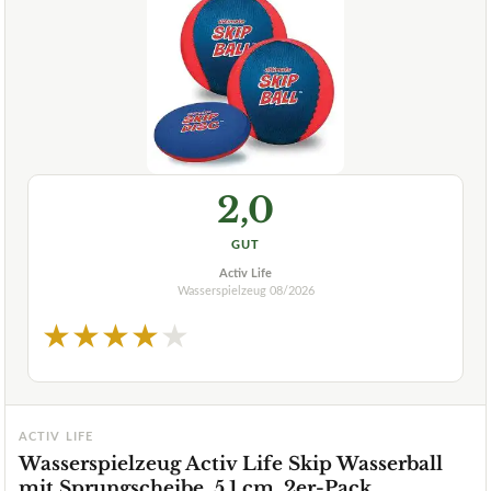
2,0
GUT
Activ Life
Wasserspielzeug
08/2026
★
★
★
★
★
ACTIV LIFE
Wasserspielzeug Activ Life Skip Wasserball
mit Sprungscheibe, 5,1 cm, 2er-Pack