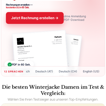
Rechnungen erstellen —
kostenlos & in 60 Sek.
ohne Anmeldung
Jetzt Rechnung erstellen →
PDF-Download
✓
PDF in 60 Sek.
Deutsch
Deutsch (AT)
Deutsch (CH)
English (US)
Englis
12 SPRACHEN
Die besten Winterjacke Damen im Test &
Vergleich:
Wählen Sie Ihren Testsieger aus unseren Top-Empfehlungen.