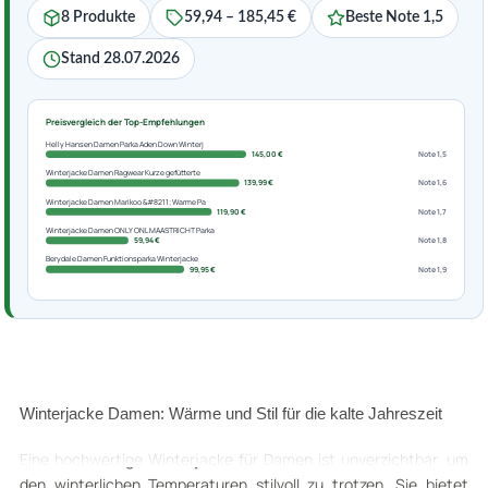
8 Produkte
59,94 – 185,45 €
Beste Note 1,5
Stand 28.07.2026
Preisvergleich der Top-Empfehlungen
Helly Hansen Damen Parka Aden Down Winterj
145,00 €
Note 1,5
Winterjacke Damen Ragwear Kurze gefütterte
139,99 €
Note 1,6
Winterjacke Damen Marikoo &#8211; Warme Pa
119,90 €
Note 1,7
Winterjacke Damen ONLY ONLMAASTRICHT Parka
59,94 €
Note 1,8
Berydale Damen Funktionsparka Winterjacke
99,95 €
Note 1,9
Winterjacke Damen: Wärme und Stil für die kalte Jahreszeit
Eine hochwertige Winterjacke für Damen ist unverzichtbar, um
den winterlichen Temperaturen stilvoll zu trotzen. Sie bietet