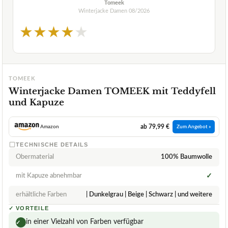
Tomeek
Winterjacke Damen
08/2026
★
★
★
★
★
TOMEEK
Winterjacke Damen TOMEEK mit Teddyfell
und Kapuze
ab 79,99 €
Amazon
Zum Angebot »
TECHNISCHE DETAILS
Obermaterial
100% Baumwolle
mit Kapuze abnehmbar
✓
erhältliche Farben
| Dunkelgrau | Beige | Schwarz | und weitere
✓
VORTEILE
in einer Vielzahl von Farben verfügbar
✓