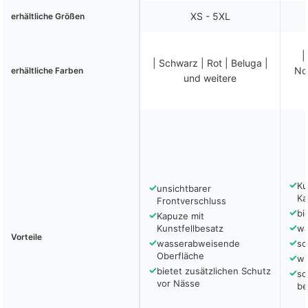
XS - 5XL
erhältliche Größen
|
| Schwarz | Rot | Beluga |
No
erhältliche Farben
und weitere
✓
Ku
✓
unsichtbarer
Ka
Frontverschluss
✓
bi
✓
Kapuze mit
✓
Kunstfellbesatz
wa
Vorteile
✓
✓
wasserabweisende
sc
Oberfläche
✓
wi
✓
bietet zusätzlichen Schutz
✓
so
vor Nässe
be