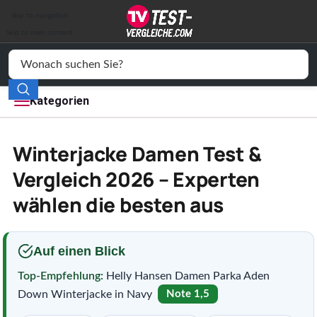
Auto & Motor
Skip to navigation
Drogerie
Skip to main content
Elektronik
Freizeit
Kategorien
Haushalt
Winterjacke Damen Test &
Mode
Vergleich 2026 – Experten
wählen die besten aus
Wohnen
Service
Auf einen Blick
Vergleichssiegel
Top-Empfehlung:
Helly Hansen Damen Parka Aden
Down Winterjacke in Navy
Note 1,5