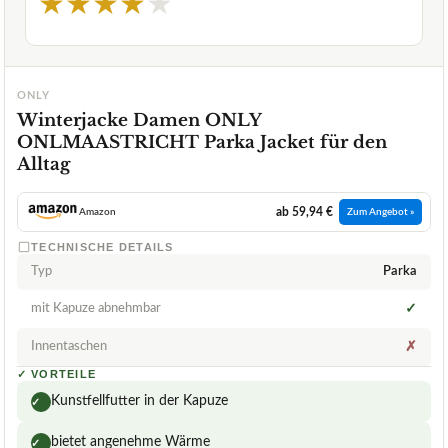
★
★
★
★
★
ONLY
Winterjacke Damen ONLY
ONLMAASTRICHT Parka Jacket für den
Alltag
ab 59,94 €
Amazon
Zum Angebot »
TECHNISCHE DETAILS
Typ
Parka
mit Kapuze abnehmbar
✓
Innentaschen
✗
✓
VORTEILE
Kunstfellfutter in der Kapuze
✓
bietet angenehme Wärme
✓