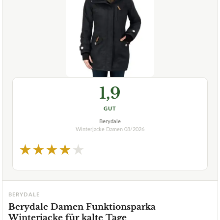
1,9
GUT
Berydale
Winterjacke Damen
08/2026
★
★
★
★
★
BERYDALE
Berydale Damen Funktionsparka
Winterjacke für kalte Tage