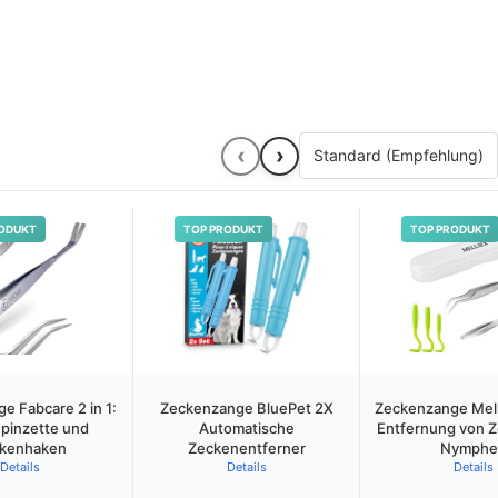
‹
›
ODUKT
TOP PRODUKT
TOP PRODUKT
e Fabcare 2 in 1:
Zeckenzange BluePet 2X
Zeckenzange Mell
pinzette und
Automatische
Entfernung von 
kenhaken
Zeckenentferner
Nymphe
Details
Details
Details