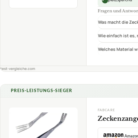
PREIS-LEISTUNGS-SIEGER
FABCARE
Zeckenzange
Amazo
eBay
TECHNISCHE DET
Länge
1,7
Rostfrei / desinfizie
✓
VORTEILE
GUT
Für kleine und 
✓
Fabcare
Zeckenzange
08/2026