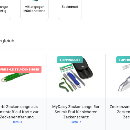
zange
Mittel gegen
Zeckenset
rtig
Mückenstiche
rgleich
TOP PRODUKT
TOP PR
PREIS-LEISTUNGS-SIEGER
rbl Zeckenzange aus
MyDaisy Zeckenzange 5er
Zeckenzang
nststoff auf Karte zur
Set mit Etui für sicheren
Zecken
Zeckenentfernung
Zeckenschutz
Zec
Details
Details