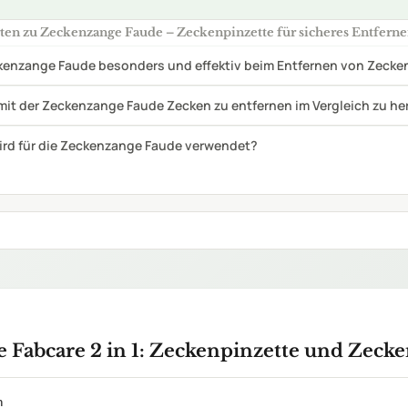
 Fabcare 2 in 1: Zeckenpinzette und Zeck
n
AILS
10 cm
Material
rbar
✓
große Zecken