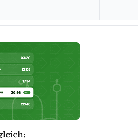
leich:
08/2026
fernen von Zecken
ab 10,99 €
Zum Angebot »