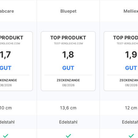
abcare
Bluepet
Mellie
 PRODUKT
TOP PRODUKT
TOP PRO
VERGLEICHE.COM
TEST-VERGLEICHE.COM
TEST-VERGLEICH
1,7
1,8
1,9
GUT
GUT
GUT
CKENZANGE
ZECKENZANGE
ZECKENZA
08/2026
08/2026
08/2026
10 cm
13,6 cm
12 cm
delstahl
Edelstahl
Edelsta