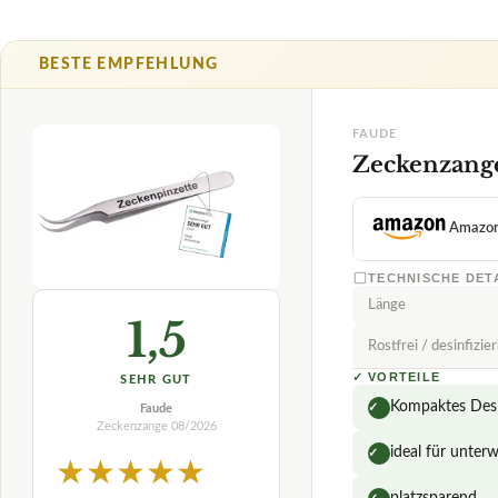
Länge
1,5
Rostfrei / desinfizie
✓
VORTEILE
SEHR GUT
Kompaktes Desig
✓
Faude
Zeckenzange
08/2026
ideal für unter
✓
★
★
★
★
★
platzsparend
✓
Fragen und Antwor
Was macht die Zec
Wie einfach ist es
Welches Material w
test-vergleiche.com