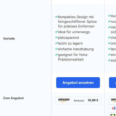
✓
Au
✓
Kompaktes Design mit
✓
feingeschliffener Spitze
ros
für präzises Entfernen
✓
mit
✓
ideal für unterwegs
si
✓
✓
platzsparend
che
Vorteile
✓
✓
leicht zu lagern
um
✓
✓
einfache Handhabung
lan
✓
✓
geeignet für feine
ein
Präzisionsarbeit
✓
sic
Angebot ansehen
Zum Angebot
10,99 €
Amazon