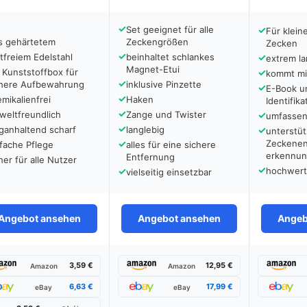
✓
Set geeignet für alle
✓
Für klein
s gehärtetem
Zeckengrößen
Zecken
✓
tfreiem Edelstahl
beinhaltet schlankes
✓
extrem la
Magnet-Etui
 Kunststoffbox für
✓
kommt mi
✓
chere Aufbewahrung
inklusive Pinzette
✓
E-Book u
✓
mikalienfrei
Haken
Identifika
✓
weltfreundlich
Zange und Twister
✓
umfassen
✓
ganhaltend scharf
langlebig
✓
unterstüt
✓
Zeckenen
fache Pflege
alles für eine sichere
erkennu
Entfernung
her für alle Nutzer
✓
✓
hochwerti
vielseitig einsetzbar
Angebot ansehen
Angebot ansehen
Angeb
3,59 €
12,95 €
Amazon
Amazon
6,63 €
17,99 €
eBay
eBay