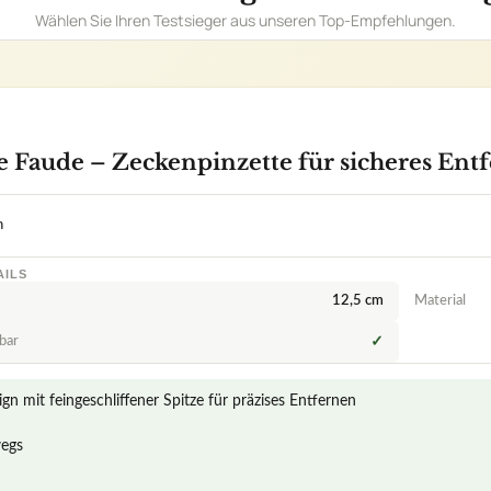
12,5 cm
Material
rbar
✓
n mit feingeschliffener Spitze für präzises Entfernen
wegs
ten zu Zeckenzange Faude – Zeckenpinzette für sicheres Entfern
kenzange Faude besonders und effektiv beim Entfernen von Zecke
, mit der Zeckenzange Faude Zecken zu entfernen im Vergleich zu h
ird für die Zeckenzange Faude verwendet?