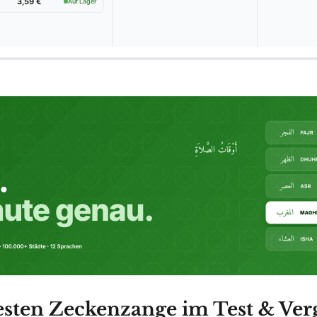
3,59 €
Auf Lager
esten Zeckenzange im Test & Verg
Wählen Sie Ihren Testsieger aus unseren Top-Empfehlungen.
 Faude – Zeckenpinzette für sicheres Ent
n
AILS