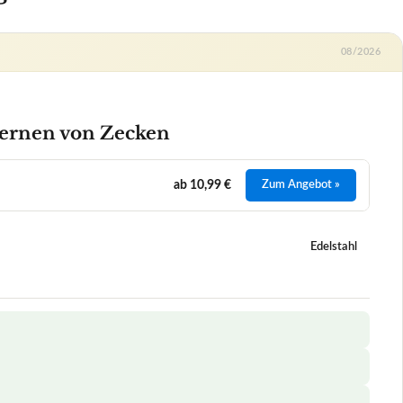
Edelstahl
en von Zecken
+
n?
+
erkömmlichen Pinzetten?
+