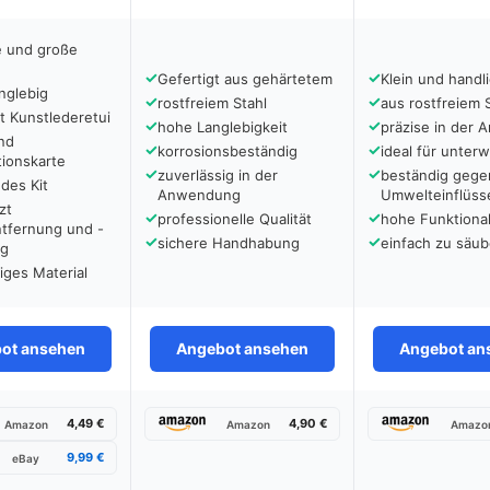
e und große
✓
✓
Gefertigt aus gehärtetem
Klein und handl
nglebig
✓
✓
rostfreiem Stahl
aus rostfreiem 
t Kunstlederetui
✓
✓
hohe Langlebigkeit
präzise in der
nd
✓
✓
korrosionsbeständig
ideal für unter
tionskarte
✓
✓
zuverlässig in der
beständig gege
des Kit
Anwendung
Umwelteinflüss
zt
✓
✓
professionelle Qualität
hohe Funktional
tfernung und -
✓
✓
sichere Handhabung
einfach zu säub
ng
ges Material
ot ansehen
Angebot ansehen
Angebot an
4,49 €
4,90 €
Amazon
Amazon
Amazo
9,99 €
eBay