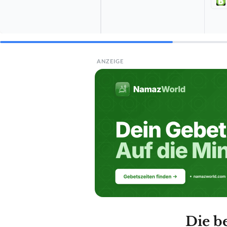
ANZEIGE
Die b
BESTE EMPFEHLUNG
FAUDE
Zeckenzange
Amazo
TECHNISCHE DET