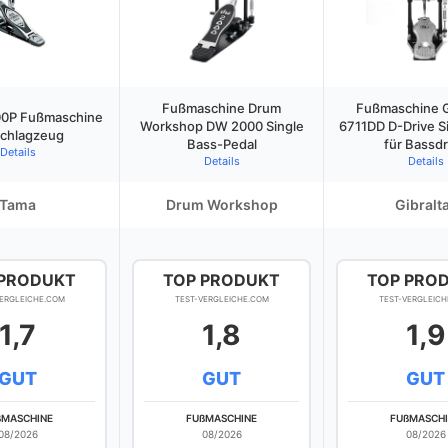
Fußmaschine Drum
Fußmaschine G
0P Fußmaschine
Workshop DW 2000 Single
6711DD D-Drive S
Schlagzeug
Bass-Pedal
für Bassd
Details
Details
Details
Tama
Drum Workshop
Gibralt
 PRODUKT
TOP PRODUKT
TOP PRO
VERGLEICHE.COM
TEST-VERGLEICHE.COM
TEST-VERGLEICH
1,7
1,8
1,9
GUT
GUT
GUT
ßMASCHINE
FUßMASCHINE
FUßMASCH
08/2026
08/2026
08/2026