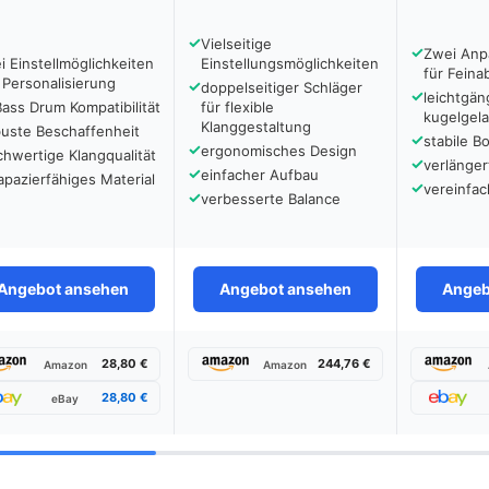
✓
Vielseitige
✓
Zwei Anp
i Einstellmöglichkeiten
Einstellungsmöglichkeiten
für Fein
 Personalisierung
✓
doppelseitiger Schläger
✓
leichtgän
ass Drum Kompatibilität
für flexible
kugelgel
Klanggestaltung
buste Beschaffenheit
✓
stabile B
✓
ergonomisches Design
hwertige Klangqualität
✓
verlänge
✓
einfacher Aufbau
apazierfähiges Material
✓
vereinfa
✓
verbesserte Balance
Angebot ansehen
Angebot ansehen
Angeb
28,80 €
244,76 €
Amazon
Amazon
28,80 €
eBay