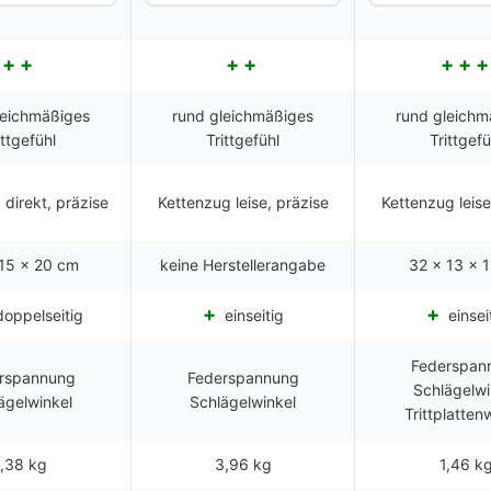
leichmäßiges
rund gleichmäßiges
rund gleichm
ittgefühl
Trittgefühl
Trittgefü
 direkt, präzise
Kettenzug leise, präzise
Kettenzug leise
15 x 20 cm
keine Herstellerangabe
32 x 13 x 
oppelseitig
einseitig
einsei
Federspan
rspannung
Federspannung
Schlägelwi
ägelwinkel
Schlägelwinkel
Trittplatten
,38 kg
3,96 kg
1,46 k