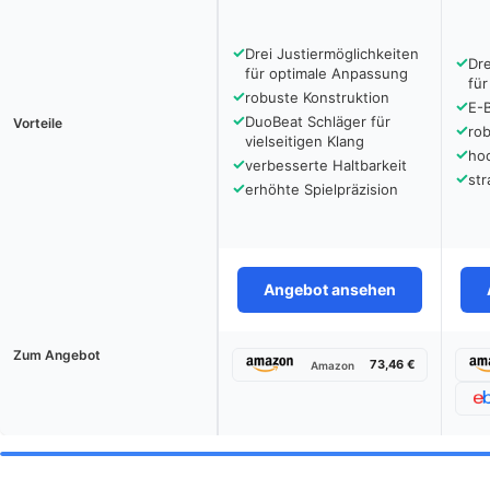
✓
Drei Justiermöglichkeiten
✓
Dre
für optimale Anpassung
für
✓
robuste Konstruktion
✓
E-B
✓
DuoBeat Schläger für
Vorteile
✓
ro
vielseitigen Klang
✓
hoc
✓
verbesserte Haltbarkeit
✓
str
✓
erhöhte Spielpräzision
Angebot ansehen
Zum Angebot
73,46 €
Amazon