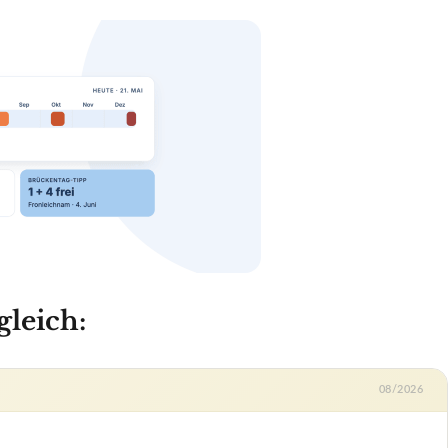
leich:
08/2026
leich
ab 73,46 €
Zum Angebot »
n L
keine Herstellerangabe