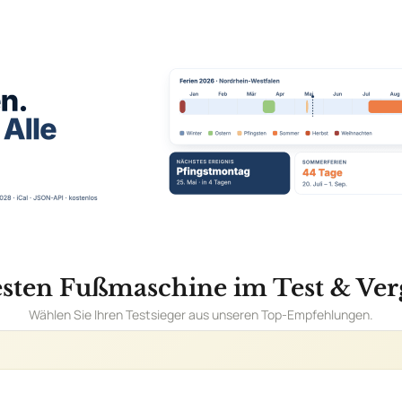
esten Fußmaschine im Test & Verg
Wählen Sie Ihren Testsieger aus unseren Top-Empfehlungen.
e Tiger DHW70-CM für Bassdrum im Verg
n
AILS
rund gleichmäßiges Trittgefühl
Abmessunge
Federspannung Schlägelwinkel Trittplattenwinkel
lichkeiten für optimale Anpassung