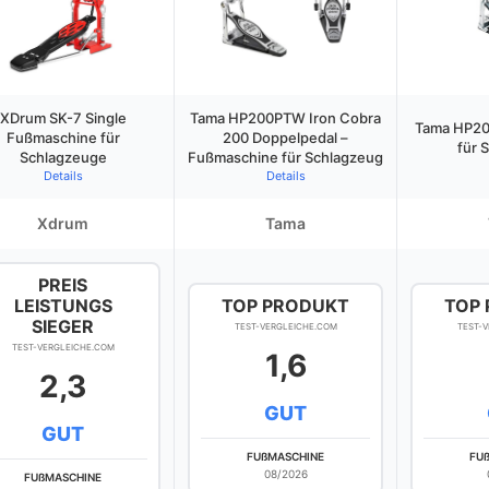
XDrum SK-7 Single
Tama HP200PTW Iron Cobra
Tama HP20
Fußmaschine für
200 Doppelpedal –
für 
Schlagzeuge
Fußmaschine für Schlagzeug
Details
Details
Xdrum
Tama
PREIS
LEISTUNGS
TOP PRODUKT
TOP
SIEGER
TEST-VERGLEICHE.COM
TEST-
TEST-VERGLEICHE.COM
1,6
2,3
GUT
GUT
FUßMASCHINE
FU
08/2026
FUßMASCHINE