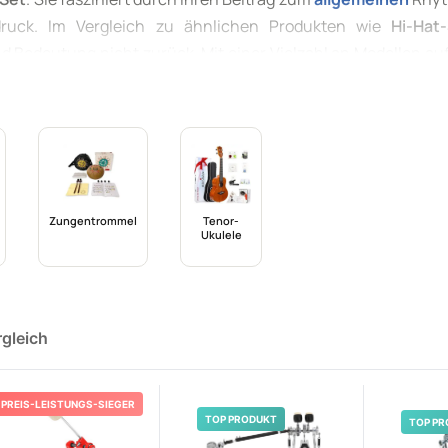
druck. Im Vergleich zu ähnlichen Produkten wie
Hi-Hat
d Bedeutung nicht zurück. Mit einer Vielzahl an Modellen auf
edal Fußmaschinen bis hin zu fortschrittlichen Double-Pedal V
t die Suche nach der idealen Fußmaschine eine Herausfor
roduktlandschaft zurechtzufinden und die
beste Fußmasc
Zungentrommel
Tenor-
Ukulele
rgleich
PREIS-LEISTUNGS-SIEGER
TOP PRODUKT
TOP PR