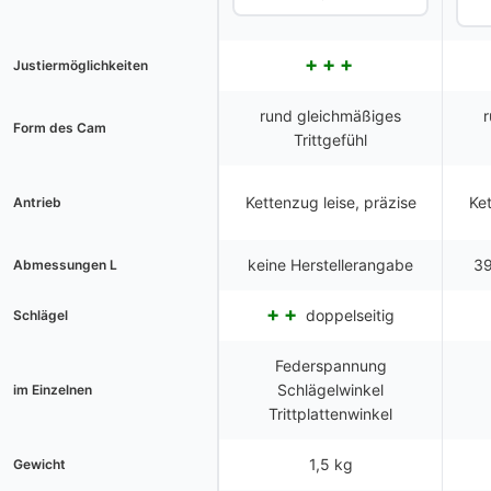
Justiermöglichkeiten
rund gleichmäßiges
Form des Cam
Trittgefühl
Kettenzug leise, präzise
Ket
Antrieb
keine Herstellerangabe
39
Abmessungen L
doppelseitig
Schlägel
Federspannung
Schlägelwinkel
im Einzelnen
Trittplattenwinkel
1,5 kg
Gewicht