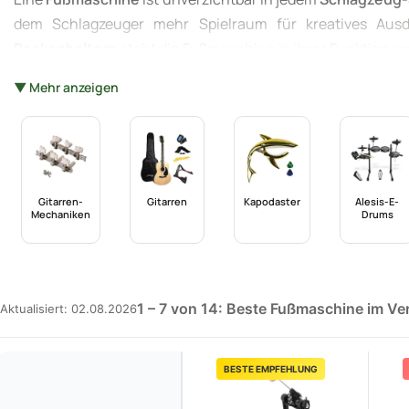
dem Schlagzeuger mehr Spielraum für kreatives Aus
Beckenhaltern
steht die Fußmaschine in ihrer Funktion un
die Qual der Wahl allerdings groß. Von einfachen Single-P
▼ Mehr anzeigen
mit ihren speziellen Merkmalen und Eigenschaften, is
Vergleichsportal hilft Ihnen dabei, sich in dieser P
musikalischen Bedürfnisse zu finden.
Gitarren-
Gitarren
Kapodaster
Alesis-E-
Mechaniken
Drums
1 – 7 von 14: Beste Fußmaschine im Ve
Aktualisiert: 02.08.2026
BESTE EMPFEHLUNG