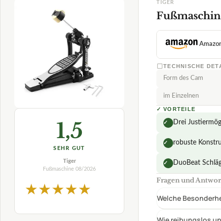
1,5
robuste Konstr
✓
SEHR GUT
Tiger
DuoBeat Schläge
✓
Fußmaschine
08/2026
Fragen und Antwor
★
★
★
★
★
Welche Besonderhei
Wie reibungslos un
Welche Materialie
test-vergleiche.com
PREIS-LEISTUNGS-SIEGER
TAMA