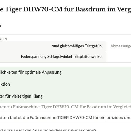
uktion
r für vielseitigen Klang
ten zu Fußmaschine Tiger DHW70-CM für Bassdrum im Vergleic
ten bietet die Fußmaschine TIGER DHW70-CM für ein präzises und 
d präzise ist die Ansprache dieser Fußmaschine?
n wurden bei der Herstellung der Tiger DHW70-CM Fußmaschine ve