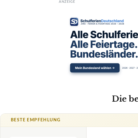
ANZEIGE
Die b
BESTE EMPFEHLUNG
TIGER
Fußmaschin
Amazo
TECHNISCHE DET
Form des Cam
im Einzelnen
✓
VORTEILE
Drei Justiermög
✓