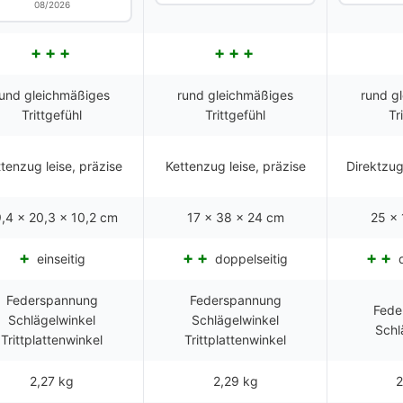
08/2026
rund gleichmäßiges
rund gleichmäßiges
rund g
Trittgefühl
Trittgefühl
Tr
tenzug leise, präzise
Kettenzug leise, präzise
Direktzug
,4 x 20,3 x 10,2 cm
17 x 38 x 24 cm
25 x 
einseitig
doppelseitig
d
Federspannung
Federspannung
Fede
Schlägelwinkel
Schlägelwinkel
Schl
Trittplattenwinkel
Trittplattenwinkel
2,27 kg
2,29 kg
2