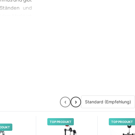
-Ständen
und
 dem Markt ist
ersionen, jede
derung. Unser
hine
für Ihre
‹
›
TOP PRODUKT
TOP PRODUKT
ODUKT