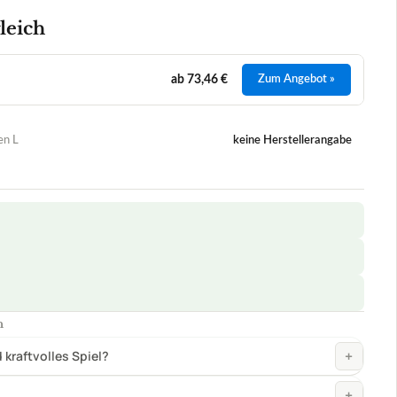
h
+
kraftvolles Spiel?
+
+
rwendet?
08/2026