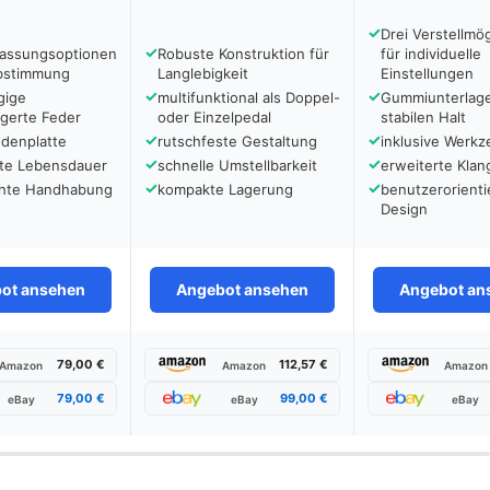
✓
Drei Verstellmö
✓
assungsoptionen
Robuste Konstruktion für
für individuelle
abstimmung
Langlebigkeit
Einstellungen
✓
✓
gige
multifunktional als Doppel-
Gummiunterlage
agerte Feder
oder Einzelpedal
stabilen Halt
✓
✓
odenplatte
rutschfeste Gestaltung
inklusive Werk
✓
✓
rte Lebensdauer
schnelle Umstellbarkeit
erweiterte Klang
✓
✓
chte Handhabung
kompakte Lagerung
benutzerorienti
Design
ot ansehen
Angebot ansehen
Angebot an
79,00 €
112,57 €
Amazon
Amazon
Amazon
79,00 €
99,00 €
eBay
eBay
eBay