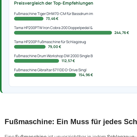
Preisvergleich der Top-Empfehlungen
Fußmaschine Tiger DHW70-CM für Bassdrum im
73,46 €
Tama HP200PTW Iron Cobra 200 Doppelpedal &
244,76 €
Tama HP200P Fußmaschine für Schlagzeug
79,00 €
Fußmaschine Drum Workshop DW 2000 Single B
112,57 €
Fußmaschine Gibraltar 6711DD D-Drive Singl
154,96 €
Fußmaschine: Ein Muss für jedes Sch
Eine
Fußmaschine
ist unverzichtbar in jedem
Schlagzeug-