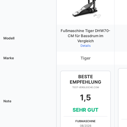
Fußmaschine Tiger DHW70-
CM für Bassdrum im
Modell
Vergleich
Details
Tiger
Marke
BESTE
EMPFEHLUNG
TEST-VERGLEICHE.COM
1,5
Note
SEHR GUT
FUßMASCHINE
08/2026