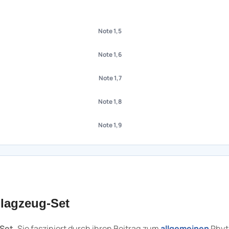
Note 1,5
Note 1,6
Note 1,7
Note 1,8
Note 1,9
lagzeug-Set
Set
. Sie fasziniert durch ihren Beitrag zum
allgemeinen
Rhyt