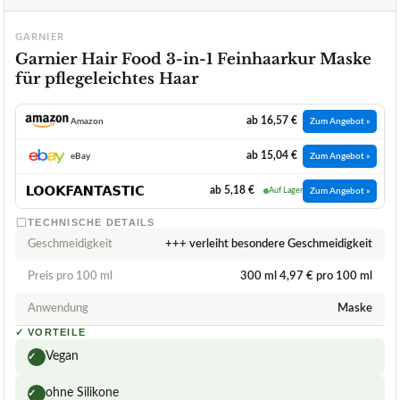
GARNIER
Garnier Hair Food 3-in-1 Feinhaarkur Maske
für pflegeleichtes Haar
ab 16,57 €
Amazon
Zum Angebot »
ab 15,04 €
eBay
Zum Angebot »
ab 5,18 €
LOOKFANTASTIC DACH
Auf Lager
Zum Angebot »
TECHNISCHE DETAILS
Geschmeidigkeit
+++ verleiht besondere Geschmeidigkeit
Preis pro 100 ml
300 ml 4,97 € pro 100 ml
Anwendung
Maske
✓
VORTEILE
Vegan
✓
ohne Silikone
✓