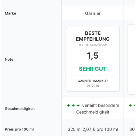
Garnier
Marke
BESTE
EMPFEHLUNG
TEST-VERGLEICHE.COM
1,5
Note
SEHR GUT
GARNIER-HAARKUR
08/2026
verleiht besondere
Geschmeidigkeit
Geschmeidigkeit
320 ml 2,07 € pro 100 ml
300
Preis pro 100 ml