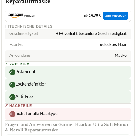
Reparaturmaske
ab 14,90 €
Amazon
Zum Angebot »
TECHNISCHE DETAILS
Geschmeidigkeit
+++ verleiht besondere Geschmeidigkeit
Haartyp
gelocktes Haar
Anwendung
Maske
✓
VORTEILE
Pistazienöl
✓
Lockendefinition
✓
Anti-Frizz
✓
✗
NACHTEILE
nicht für alle Haartypen
✗
Fragen und Antworten zu Garnier Haarkur Ultra Soft Monoï
& Neroli Reparaturmaske