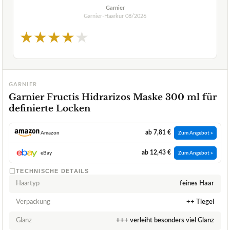
Garnier
Garnier-Haarkur
08/2026
★
★
★
★
★
GARNIER
Garnier Fructis Hidrarizos Maske 300 ml für
definierte Locken
ab 7,81 €
Amazon
Zum Angebot »
ab 12,43 €
eBay
Zum Angebot »
TECHNISCHE DETAILS
Haartyp
feines Haar
Verpackung
++ Tiegel
Glanz
+++ verleiht besonders viel Glanz