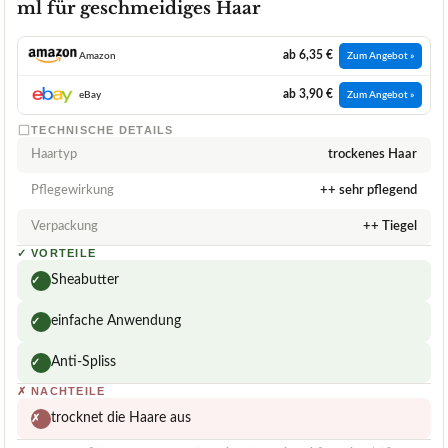
ml für geschmeidiges Haar
ab 6,35 €
Amazon
Zum Angebot »
ab 3,90 €
eBay
Zum Angebot »
TECHNISCHE DETAILS
Haartyp
trockenes Haar
Pflegewirkung
++ sehr pflegend
Verpackung
++ Tiegel
✓
VORTEILE
Sheabutter
✓
einfache Anwendung
✓
Anti-Spliss
✓
✗
NACHTEILE
trocknet die Haare aus
✗