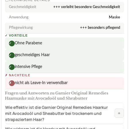
Geschmeidigkeit
+++ verleiht besondere Geschmeidigkeit
Anwendung
Maske
Pflegewirkung
+++ besonders pflegend
✓
VORTEILE
Ohne Parabene
✓
geschmeidiges Haar
✓
intensive Pflege
✓
✗
NACHTEILE
nicht als Leave-In verwendbar
✗
Fragen und Antworten zu Garnier Original Remedies
Haarmaske mit Avocadoöl und Sheabutter
Wie effektiv ist die Garnier Original Remedies Haarkur
+
mit Avocadoöl und Sheabutter bei trockenem und
strapaziertem Haar?
Wie wirksam ist die Haarkur mit Avocadoöl und