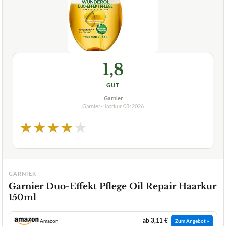
1,8
GUT
Garnier
Garnier-Haarkur
08/2026
★
★
★
★
★
GARNIER
Garnier Duo-Effekt Pflege Oil Repair Haarkur
150ml
ab 3,11 €
Amazon
Zum Angebot »