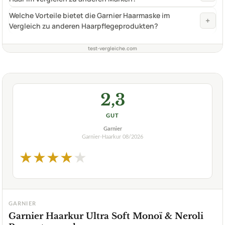
Welche Vorteile bietet die Garnier Haarmaske im
+
Vergleich zu anderen Haarpflegeprodukten?
test-vergleiche.com
2,3
GUT
Garnier
Garnier-Haarkur
08/2026
★
★
★
★
★
GARNIER
Garnier Haarkur Ultra Soft Monoï & Neroli