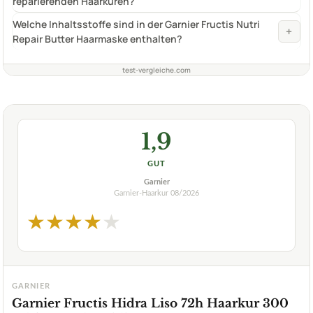
reparierenden Haarkuren?
Welche Inhaltsstoffe sind in der Garnier Fructis Nutri
+
Repair Butter Haarmaske enthalten?
test-vergleiche.com
1,9
GUT
Garnier
Garnier-Haarkur
08/2026
★
★
★
★
★
GARNIER
Garnier Fructis Hidra Liso 72h Haarkur 300