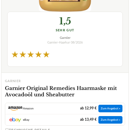
1,5
SEHR GUT
Garnier
Garnier-Haarkur
08/2026
★
★
★
★
★
GARNIER
Garnier Original Remedies Haarmaske mit
Avocadoöl und Sheabutter
ab 12,99 €
Amazon
Zum Angebot »
ab 13,49 €
eBay
Zum Angebot »
TECHNISCHE DETAILS