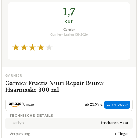
1,7
GUT
Garnier
Garnier-Haarkur
08/2026
★
★
★
★
★
GARNIER
Garnier Fructis Nutri Repair Butter
Haarmaske 300 ml
ab 23,99 €
Amazon
Zum Angebot »
TECHNISCHE DETAILS
Haartyp
trockenes Haar
Verpackung
++ Tiegel