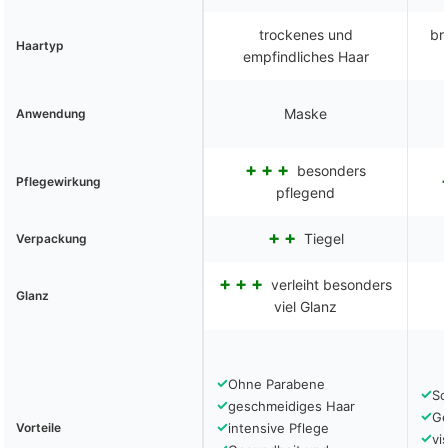
trockenes und
br
Haartyp
empfindliches Haar
Maske
Anwendung
besonders
Pflegewirkung
pflegend
Tiegel
Verpackung
verleiht besonders
Glanz
viel Glanz
✓
Ohne Parabene
✓
Sc
✓
geschmeidiges Haar
✓
Ge
✓
Vorteile
intensive Pflege
✓
vi