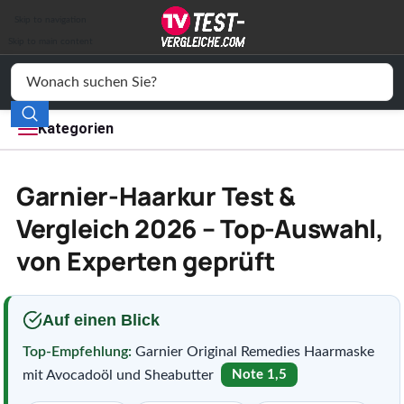
Auto & Motor
Skip to navigation
Drogerie
Skip to main content
Elektronik
Freizeit
Kategorien
Haushalt
Garnier-Haarkur Test &
Mode
Vergleich 2026 – Top-Auswahl,
von Experten geprüft
Wohnen
Service
Auf einen Blick
Vergleichssiegel
Top-Empfehlung:
Garnier Original Remedies Haarmaske
mit Avocadoöl und Sheabutter
Note 1,5