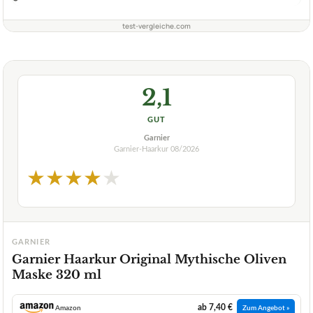
test-vergleiche.com
2,1
GUT
Garnier
Garnier-Haarkur
08/2026
★
★
★
★
★
GARNIER
Garnier Haarkur Original Mythische Oliven
Maske 320 ml
ab 7,40 €
Amazon
Zum Angebot »