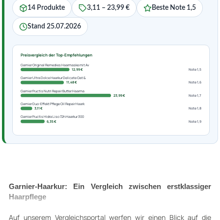
14 Produkte
3,11 – 23,99 €
Beste Note 1,5
Stand 25.07.2026
Preisvergleich der Top-Empfehlungen
Garnier Original Remedies Haarmaske mit Av
12,99 €
Note 1,5
Garnier Ultra Dolce Haarkur Delicate Oat &
11,48 €
Note 1,6
Garnier Fructis Nutri Repair Butter Haarma
23,99 €
Note 1,7
Garnier Duo-Effekt Pflege Oil Repair Haark
3,11 €
Note 1,8
Garnier Fructis Hidra Liso 72h Haarkur 300
6,35 €
Note 1,9
Garnier-Haarkur: Ein Vergleich zwischen erstklassiger
Haarpflege
Auf unserem Vergleichsportal werfen wir einen Blick auf die