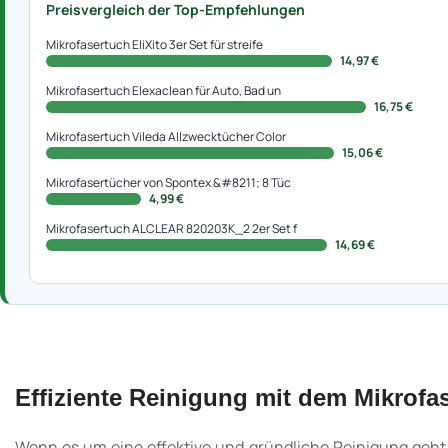
Preisvergleich der Top-Empfehlungen
Mikrofasertuch EliXito 3er Set für streife
14,97 €
Mikrofasertuch Elexaclean für Auto, Bad un
16,75 €
Mikrofasertuch Vileda Allzwecktücher Color
15,06 €
Mikrofasertücher von Spontex &#8211; 8 Tüc
4,99 €
Mikrofasertuch ALCLEAR 820203K_2 2er Set f
14,69 €
Effiziente Reinigung mit dem Mikrofa
Wenn es um eine effektive und gründliche Reinigung geht,