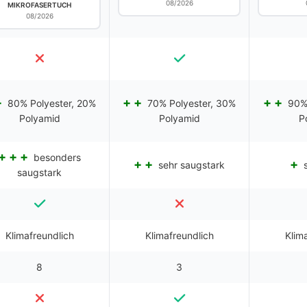
08/2026
MIKROFASERTUCH
08/2026
80% Polyester, 20%
70% Polyester, 30%
90% 
Polyamid
Polyamid
P
besonders
sehr saugstark
s
saugstark
Klimafreundlich
Klimafreundlich
Klim
8
3