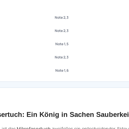
Note 2,3
Note 2,3
Note 1,5
Note 2,3
Note 1,6
sertuch: Ein König in Sachen Sauberkei
 ist das
Mikrofasertuch
zweifellos ein entscheidender Akteur