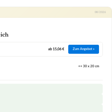
++ 30 x 20 cm
+
ie schonen sie Oberflächen?
+
inigungstüchern?
+
ngstüchern?
+
den?