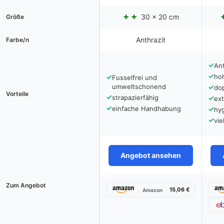
30 x 20 cm
Größe
Anthrazit
Farbe/n
✓
Ant
✓
✓
ho
Fusselfrei und
umweltschonend
✓
dop
Vorteile
✓
strapazierfähig
✓
ex
✓
einfache Handhabung
✓
hy
✓
vie
Angebot ansehen
Zum Angebot
15,06 €
Amazon