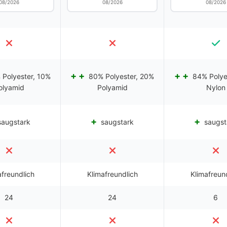
08/2026
08/2026
08/2026
Polyester, 10%
80% Polyester, 20%
84% Polye
olyamid
Polyamid
Nylon
augstark
saugstark
saugst
afreundlich
Klimafreundlich
Klimafreun
24
24
6