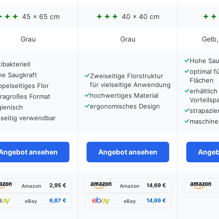
45 x 65 cm
40 x 40 cm
Grau
Grau
Gelb,
✓
Hohe Sau
ibakteriell
✓
optimal f
he Saugkraft
✓
Zweiseitige Florstruktur
Flächen
für vielseitige Anwendung
pelseitiges Flor
✓
erhältlich
✓
hochwertiges Material
tragroßes Format
Vorteils
✓
ergonomisches Design
gienisch
✓
strapazie
lseitig verwendbar
✓
maschine
Angebot ansehen
Angebot ansehen
Angeb
2,95 €
14,69 €
Amazon
Amazon
6,87 €
14,69 €
eBay
eBay