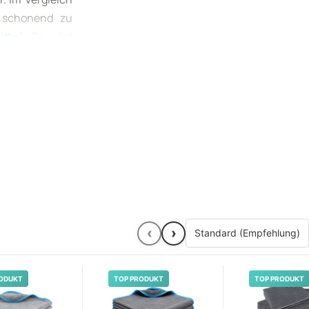
i schonend zu
ttel
. So wird
 Langlebigkeit
‹
›
ODUKT
TOP PRODUKT
TOP PRODUKT