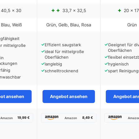
40,5 x 30
33,7 x 32,5
20 x 1
 Blau, Weiß
Grün, Gelb, Blau, Rosa
Grün
gfähigkeit
✓
✓
Effizient saugstark
Geeignet für di
ür mittelgroße
Oberflächen
✓
ideal für mittelgroße
✓
Oberflächen
flexibel einsetz
 in
packungen
✓
✓
langlebig
hygienisch
rfähig
✓
✓
schnelltrocknend
spart Reinigung
nwaschbar
ot ansehen
Angebot ansehen
Angebot an
19,99 €
8,49 €
Amazon
Amazon
Amazo