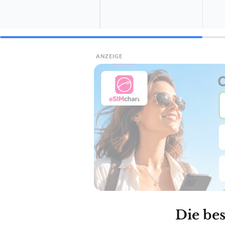
ANZEIGE
Die bes
BESTE EMPFEHLUNG
VILEDA
Mikrofasert
Amazo
TECHNISCHE DET