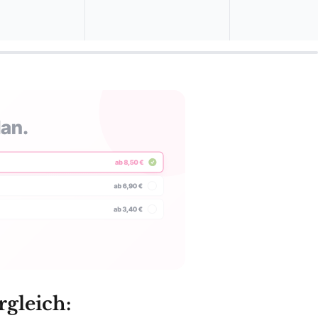
rgleich:
08/2026
eich
ab 15,06 €
Zum Angebot »