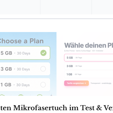
ten Mikrofasertuch im Test & Ve
Wählen Sie Ihren Testsieger aus unseren Top-Empfehlungen.
uch Vileda Allzwecktücher Colors im Vergl
n
AILS