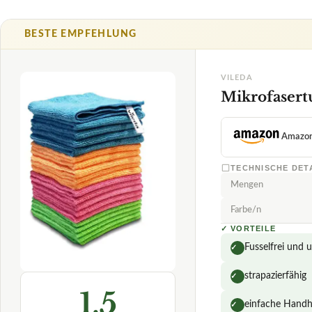
Mengen
Farbe/n
✓
VORTEILE
Fusselfrei und
✓
strapazierfähig
✓
1,5
einfache Hand
✓
Fragen und Antwort
SEHR GUT
Vileda
Was macht die Vile
Mikrofasertuch
08/2026
★
★
★
★
★
Wie effektiv sind 
Wie gut reinigen d
Kann ich die Viled