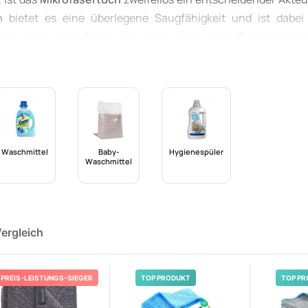
n
bietet es eine überlegene Saugfähigkeit und ist dabe
Staub und sogar Bakterien, ohne chemische
Reinigungsmi
inderspiel. Seine spürbare Effizienz in Kombination mit der
en Begleiter in jedem Haushalt.
Waschmittel
Baby-
Hygienespüler
Waschmittel
Vergleich
PREIS-LEISTUNGS-SIEGER
TOP PRODUKT
TOP PR