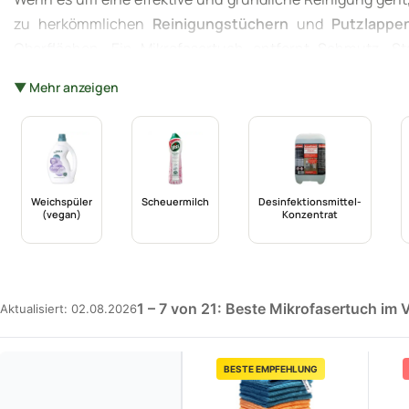
zu herkömmlichen
Reinigungstüchern
und
Putzlappe
Oberflächen. Ein Mikrofasertuch entfernt Schmutz, 
umweltfreundliches und gesundheitsbewusstes Putzen zum K
▼ Mehr anzeigen
macht das Mikrofasertuch zu einem wahrhaft unverzichtbar
Weichspüler
Scheuermilch
Desinfektionsmittel-
(vegan)
Konzentrat
1 – 7 von 21: Beste Mikrofasertuch im 
Aktualisiert: 02.08.2026
BESTE EMPFEHLUNG