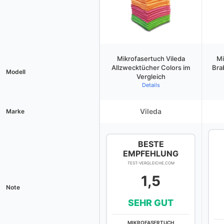
Mikrofasertuch Vileda
Mi
Allzwecktücher Colors im
Bra
Modell
Vergleich
Details
Vileda
Marke
BESTE
EMPFEHLUNG
TEST-VERGLEICHE.COM
1,5
Note
SEHR GUT
MIKROFASERTUCH