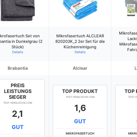
Mikrofase
krofasertuch Set von
Mikrofasertuch ALCLEAR
Lack
bantia in Dunkelgrau (2
820203K_2 2er Set für die
Mikrofase
Stück)
Küchenreinigung
Fahr
Details
Details
Brabantia
Alclear
L
PREIS
LEISTUNGS
TOP PRODUKT
TOP
SIEGER
TEST-VERGLEICHE.COM
TEST-
TEST-VERGLEICHE.COM
1,6
2,1
GUT
GUT
MIKROFASERTUCH
MIKR