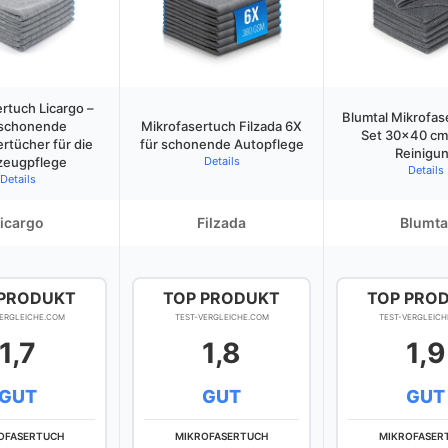
rtuch Licargo –
Blumtal Mikrofas
schonende
Mikrofasertuch Filzada 6X
Set 30×40 cm 
rtücher für die
für schonende Autopflege
Reinigu
zeugpflege
Details
Details
Details
icargo
Filzada
Blumta
 PRODUKT
TOP PRODUKT
TOP PRO
VERGLEICHE.COM
TEST-VERGLEICHE.COM
TEST-VERGLEICH
1,7
1,8
1,9
GUT
GUT
GUT
OFASERTUCH
MIKROFASERTUCH
MIKROFASER