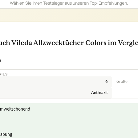
6
Größe
Anthrazit
 umweltschonend
habung
en zu Mikrofasertuch Vileda Allzwecktücher Colors im Vergleich
da Mikrofasertücher Colors zu vielseitigen Allzwecktüchern und w
die Mikrofasertücher von Vileda im Vergleich zu herkömmlichen Re
ie Vileda Mikrofasertücher im Vergleich zu herkömmlichen Reinigu
a Allzwecktücher Colors auch für empfindliche Oberflächen verwen