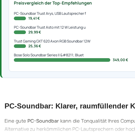
Preisvergleich der Top-Empfehlungen
PC-Soundbar Trust Arys, USB Lautsprecher f
19,41 €
PC-Soundbar Trust Asto mit 12 W Leistung u
29,99 €
Trust Gaming GXT 620 Axon RGB Soundbar 12W
25,36 €
Bose Solo Soundbar Series II &#8211; Bluet
349,00 €
PC-Soundbar: Klarer, raumfüllender K
Eine gute
PC-Soundbar
kann die Tonqualität Ihres Compu
Alternative zu herkömmlichen PC-Lautsprechern oder hoc