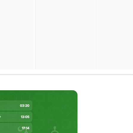
leich:
08/2026