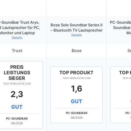
-Soundbar Trust Arys,
PC-Soundba
Bose Solo Soundbar Series II
 Lautsprecher für PC,
Soundbar
– Bluetooth TV Lautsprecher
Monitor und Laptop
Mu
Details
Details
Trust
Bose
S
PREIS
LEISTUNGS
TOP PRODUKT
TOP
SIEGER
TEST-VERGLEICHE.COM
TEST-
TEST-VERGLEICHE.COM
1,6
2,3
GUT
GUT
PC-SOUNDBAR
PC
08/2026
PC-SOUNDBAR
08/2026