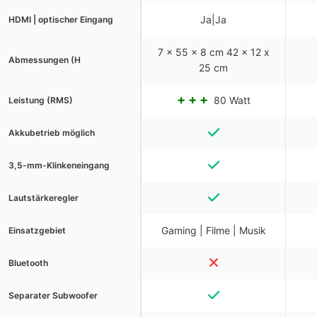
Ja|Ja
HDMI | optischer Eingang
7 x 55 x 8 cm 42 x 12 x
Abmessungen (H
25 cm
80 Watt
Leistung (RMS)
Akkubetrieb möglich
3,5-mm-Klinkeneingang
Lautstärkeregler
Gaming | Filme | Musik
Einsatzgebiet
Bluetooth
Separater Subwoofer