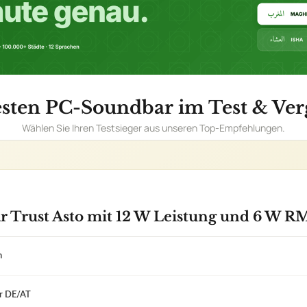
 Trust Asto mit 12 W Leistung und 6 W R
n
er DE/AT
AILS
✓
Einsatzgebi
r
✓
ktivität für drahtloses Streamen
e via USB