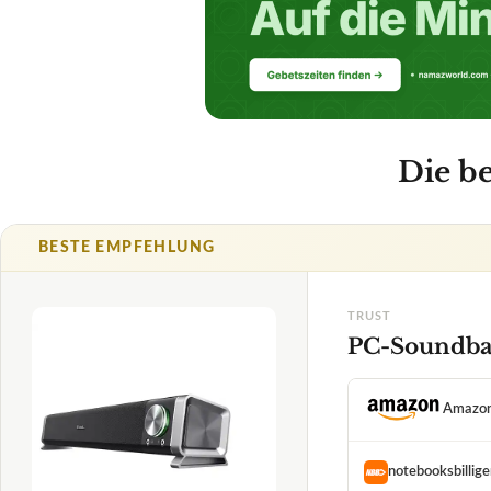
TRUST
PC-Soundbar
Amazo
notebooksbillig
Thalia
1,5
TECHNISCHE DET
Lautstärkeregler
SEHR GUT
Separater Subwoofe
Trust
✓
VORTEILE
PC-Soundbar
08/2026
Bluetooth-Konne
✓
★
★
★
★
★
MP3-Wiedergab
✓