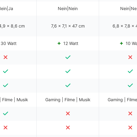
ein|Ja
Nein|Nein
Nein|Ne
54,9 x 8,6 cm
7,6 x 7,1 x 47 cm
6,8 x 7,8 x
30 Watt
12 Watt
10 Wa
 Filme | Musik
Gaming | Filme | Musik
Gaming | Filme