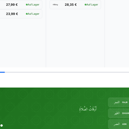
27,99 €
28,35 €
Auf Lager
Auf Lager
23,99 €
Auf Lager
esten PC-Soundbar im Test & Verg
Wählen Sie Ihren Testsieger aus unseren Top-Empfehlungen.