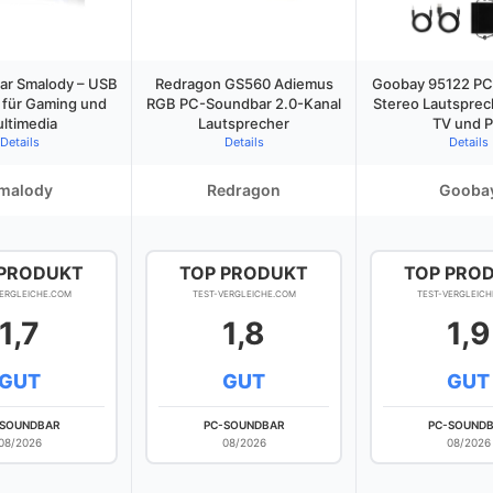
r Smalody – USB
Redragon GS560 Adiemus
Goobay 95122 PC
 für Gaming und
RGB PC-Soundbar 2.0-Kanal
Stereo Lautsprec
ltimedia
Lautsprecher
TV und 
Details
Details
Details
malody
Redragon
Gooba
 PRODUKT
TOP PRODUKT
TOP PRO
VERGLEICHE.COM
TEST-VERGLEICHE.COM
TEST-VERGLEICH
1,7
1,8
1,9
GUT
GUT
GUT
-SOUNDBAR
PC-SOUNDBAR
PC-SOUND
08/2026
08/2026
08/2026