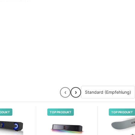
ar
die perfekte
 haben. Achten
ten
.
‹
›
ODUKT
TOP PRODUKT
TOP PRODUKT