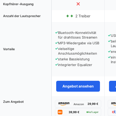
Kopfhörer-Ausgang
2 Treiber
Anzahl der Lautsprecher
✓
Bluetooth-Konnektivität
✓
US
für drahtloses Streamen
✓
be
✓
MP3-Wiedergabe via USB
Lau
✓
vielseitige
Vorteile
✓
ene
Anschlussmöglichkeiten
✓
ein
✓
starke Bassleistung
Ins
✓
integrierter Equalizer
Angebot ansehen
Zum Angebot
29,99 €
Amazon
39,99 €
Auf Lager