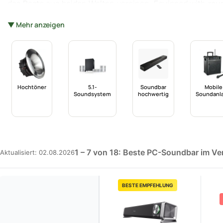
das Beste aus beiden Welten vereinen. Equipped with
rau
Wahl für diejenigen, die ihren Sound boosten wollen, aber
▼ Mehr anzeigen
Sie beim Vergleich von PC-Soundbars insbesondere auf M
Hochtöner
5.1-
Soundbar
Mobile
Soundsystem
hochwertig
Soundanl
1 – 7 von 18: Beste PC-Soundbar im Ve
Aktualisiert: 02.08.2026
BESTE EMPFEHLUNG