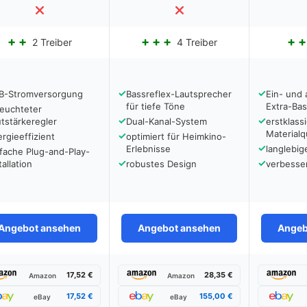
2 Treiber
4 Treiber
✓
✓
B-Stromversorgung
Bassreflex-Lautsprecher
Ein- und 
für tiefe Töne
Extra-Ba
leuchteter
✓
✓
tstärkeregler
Dual-Kanal-System
erstklass
Materialqu
✓
rgieeffizient
optimiert für Heimkino-
✓
Erlebnisse
langlebi
fache Plug-and-Play-
✓
✓
tallation
robustes Design
verbesser
Angebot ansehen
Angebot ansehen
Angeb
17,52 €
28,35 €
Amazon
Amazon
17,52 €
155,00 €
eBay
eBay