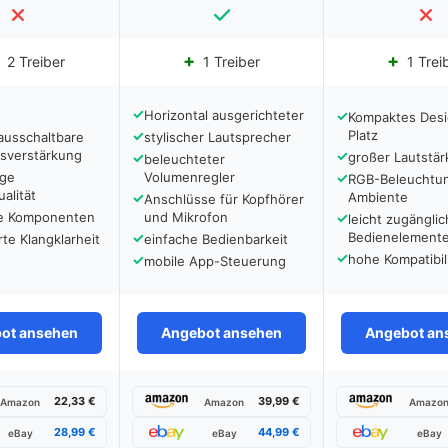
2 Treiber
1 Treiber
1 Trei
✓
Horizontal ausgerichteter
✓
Kompaktes Desi
✓
Platz
ausschaltbare
stylischer Lautsprecher
ssverstärkung
✓
✓
großer Lautstär
beleuchteter
ige
Volumenregler
✓
RGB-Beleuchtun
alität
✓
Ambiente
Anschlüsse für Kopfhörer
ge Komponenten
und Mikrofon
✓
leicht zugängli
✓
Bedienelement
te Klangklarheit
einfache Bedienbarkeit
✓
✓
hohe Kompatibil
mobile App-Steuerung
ot ansehen
Angebot ansehen
Angebot an
22,33 €
39,99 €
Amazon
Amazon
Amazo
28,99 €
44,99 €
eBay
eBay
eBay