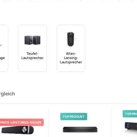
mfüllendem Klang und schlankem Design
, ist eine
Soundb
 nicht den Platz für eine vollständige Surround-Sound-Anlage
erkmale wie
Klangqualität, Design und Anschlussmöglichkei
Teufel-
Altec-
age
Lautsprecher
Lansing-
Lautsprecher
rgleich
TOP PR
TOP PRODUKT
PREIS-LEISTUNGS-SIEGER