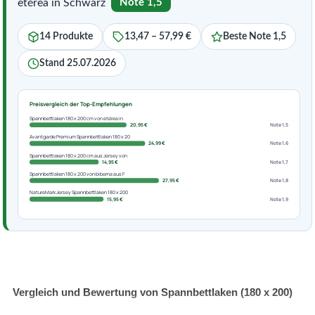
etérea in Schwarz
Note 1,5
14 Produkte
13,47 – 57,99 €
Beste Note 1,5
Stand 25.07.2026
Preisvergleich der Top-Empfehlungen
Spannbettlaken 180 x 200 cm von etérea in
20,95 €
Note 1,5
Avantgarde Premium Spannbettlaken 180 x 20
24,99 €
Note 1,6
Spannbettlaken 180 x 200 cm aus Jersey von
14,95 €
Note 1,7
Spannbettlaken 180 x 200 von biberna aus F
27,95 €
Note 1,8
NatureMark Jersey Spannbettlaken 180 x 200
15,95 €
Note 1,9
Vergleich und Bewertung von Spannbettlaken (180 x 200)