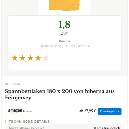
1,8
GUT
Biberna
Spannbettlaken (180 x 200)
08/2026
★
★
★
★
★
BIBERNA
Spannbettlaken 180 x 200 von biberna aus
Feinjersey
ab 27,95 €
Amazon
Zum Angebot »
TECHNISCHE DETAILS
Nachhaltiges Produkt
Klimafreundlich