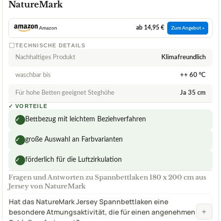
NatureMark
ab 14,95 €
Amazon
Zum Angebot »
TECHNISCHE DETAILS
Nachhaltiges Produkt
Klimafreundlich
waschbar bis
++ 60 °C
Für hohe Betten geeignet Steghöhe
Ja 35 cm
✓
VORTEILE
Bettbezug mit leichtem Beziehverfahren
✓
große Auswahl an Farbvarianten
✓
förderlich für die Luftzirkulation
✓
Fragen und Antworten zu Spannbettlaken 180 x 200 cm aus
Jersey von NatureMark
Hat das NatureMark Jersey Spannbettlaken eine
+
besondere Atmungsaktivität, die für einen angenehmen