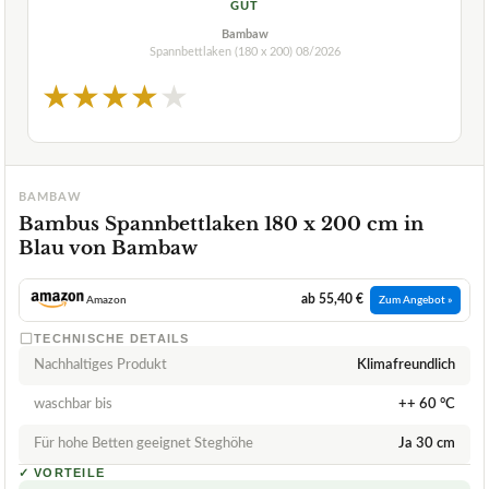
GUT
Bambaw
Spannbettlaken (180 x 200)
08/2026
★
★
★
★
★
BAMBAW
Bambus Spannbettlaken 180 x 200 cm in
Blau von Bambaw
ab 55,40 €
Amazon
Zum Angebot »
TECHNISCHE DETAILS
Nachhaltiges Produkt
Klimafreundlich
waschbar bis
++ 60 °C
Für hohe Betten geeignet Steghöhe
Ja 30 cm
✓
VORTEILE