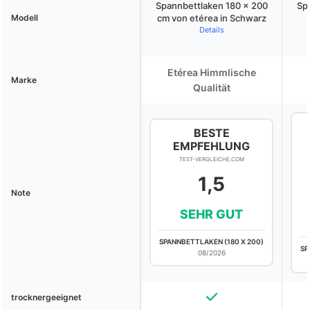
Spannbettlaken 180 x 200
Sp
Modell
cm von etérea in Schwarz
Details
Etérea Himmlische
Marke
Qualität
BESTE
EMPFEHLUNG
TEST-VERGLEICHE.COM
1,5
Note
SEHR GUT
SPANNBETTLAKEN (180 X 200)
SP
08/2026
trocknergeeignet