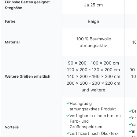
Für hohe Betten geeignet
Ja 25 cm
Steghöhe
Beige
Farbe
100 % Baumwolle
10
Material
atmungsaktiv
90 x 200 - 100 x 200 cm
120 x 200 - 130 x 200 cm
90 
140 x 200 - 160 x 200 cm
10
Weitere Größen erhältlich
200 x 200 - 200 x 220 cm
und weitere
✓
Hochgradig
atmungsaktives Produkt
✓
Be
✓
verfügbar in einem breiten
✓
de
Farb- und
✓
sa
Größenspektrum
Vorteile
✓
in
✓
zertifiziert nach Öko-Tex-
vo