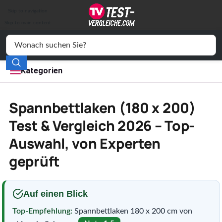
Auto & Motor
Skip to navigation
Drogerie
Skip to main content
Elektronik
Freizeit
Kategorien
Haushalt
Spannbettlaken (180 x 200)
Mode
Test & Vergleich 2026 – Top-
Auswahl, von Experten
Wohnen
geprüft
Service
Vergleichssiegel
Auf einen Blick
Top-Empfehlung:
Spannbettlaken 180 x 200 cm von