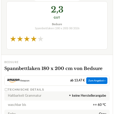
2,3
GUT
Bedsure
Spannbettlaken (180 x 200)
08/2026
★
★
★
★
★
BEDSURE
Spannbettlaken 180 x 200 cm von Bedsure
ab 13,47 €
Amazon
Zum Angebot »
TECHNISCHE DETAILS
Haltbarkeit Grammatur
⚬ keine Herstellerangabe
waschbar bis
++ 60 °C