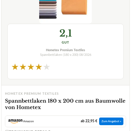
2,1
GUT
Hometex Premium Textiles
Spannbettlaken (180 x 200)
08/2026
★
★
★
★
★
HOMETEX PREMIUM TEXTILES
Spannbettlaken 180 x 200 cm aus Baumwolle
von Hometex
ab 22,95 €
Amazon
Zum Angebot »