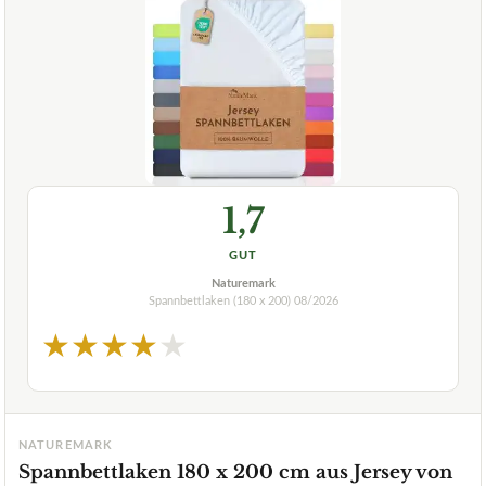
1,7
GUT
Naturemark
Spannbettlaken (180 x 200)
08/2026
★
★
★
★
★
NATUREMARK
Spannbettlaken 180 x 200 cm aus Jersey von