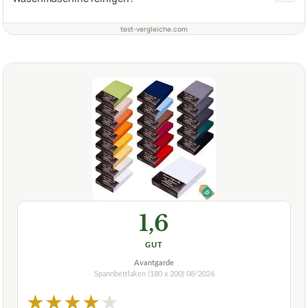
test-vergleiche.com
1,6
GUT
Avantgarde
Spannbettlaken (180 x 200)
08/2026
★
★
★
★
★