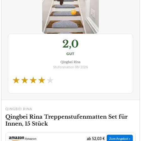
2,0
GUT
Qingbei Rina
Stufenmatten
08/2026
★
★
★
★
★
QINGBEI RINA
Qingbei Rina Treppenstufenmatten Set für
Innen, 15 Stück
ab 52,03 €
Amazon
Zum Angebot »