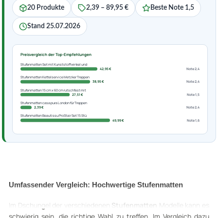
20 Produkte
2,39 – 89,95 €
Beste Note 1,5
Stand 25.07.2026
Preisvergleich der Top-Empfehlungen
Stufenmatten Set mit Kunststoffwinkel und
42,95 €
Note 2,4
Stufenmatten Kettelservice Metzker Treppen
38,95 €
Note 2,4
Stufenmatten 15 cm x 60 cm rutschfest mit
27,51 €
Note 1,5
Stufenmatten casa pura London für Treppen
2,39 €
Note 2,4
Stufenmatten Beautissu ProStair Set 15 Stü
49,99 €
Note 1,6
Umfassender Vergleich: Hochwertige Stufenmatten
Im Dschungel der verschiedenen
Stufenmatten
Modelle kann es
schwierig sein, die richtige Wahl zu treffen. Im Vergleich dazu