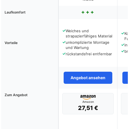
Laufkomfort
✓
Weiches und
✓
Ko
strapazierfähiges Material
Fu
✓
unkomplizierte Montage
Vorteile
✓
in
und Wartung
✓
br
✓
rückstandsfrei entfernbar
Angebot ansehen
Zum Angebot
Amazon
27,51 €