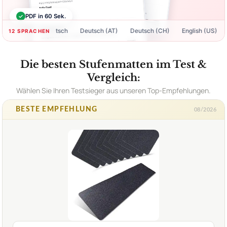
✓
PDF in 60 Sek.
Deutsch
Deutsch (AT)
Deutsch (CH)
English (US)
Engli
12 SPRACHEN
Die besten Stufenmatten im Test &
Vergleich:
Wählen Sie Ihren Testsieger aus unseren Top-Empfehlungen.
BESTE EMPFEHLUNG
08/2026