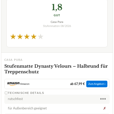
1,8
GUT
Casa Pura
Stufenmatten
08/2026
★
★
★
★
★
CASA PURA
Stufenmatte Dynasty Velours – Halbrund für
Treppenschutz
ab 67,99 €
Amazon
Zum Angebot »
TECHNISCHE DETAILS
rutschfest
+++
für Außenbereich geeignet
✗