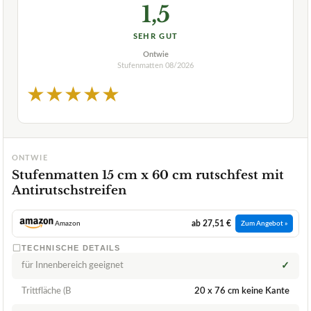
1,5
SEHR GUT
Ontwie
Stufenmatten
08/2026
★
★
★
★
★
ONTWIE
Stufenmatten 15 cm x 60 cm rutschfest mit
Antirutschstreifen
ab 27,51 €
Amazon
Zum Angebot »
TECHNISCHE DETAILS
für Innenbereich geeignet
✓
Trittfläche (B
20 x 76 cm keine Kante