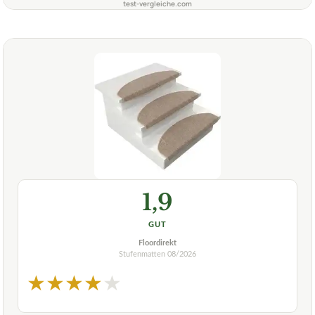
test-vergleiche.com
1,9
GUT
Floordirekt
Stufenmatten
08/2026
★
★
★
★
★