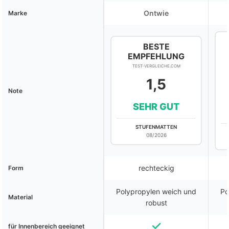
Ontwie
Marke
BESTE
EMPFEHLUNG
TEST-VERGLEICHE.COM
1,5
Note
SEHR GUT
STUFENMATTEN
08/2026
rechteckig
Form
Polypropylen weich und
Po
Material
robust
für Innenbereich geeignet