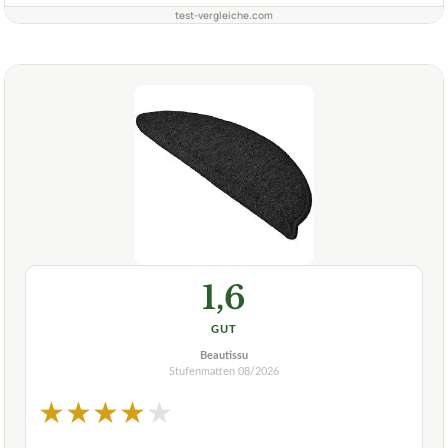
test-vergleiche.com
1,6
GUT
Beautissu
Stufenmatten
08/2026
★
★
★
★
★