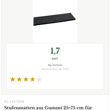
1,7
GUT
Rg-Vertrieb
Stufenmatten
08/2026
★
★
★
★
★
RG-VERTRIEB
Stufenmatten aus Gummi 25×75 cm für