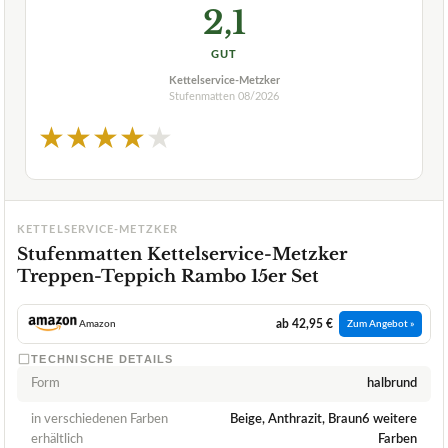
2,1
GUT
Kettelservice-Metzker
Stufenmatten
08/2026
★
★
★
★
★
KETTELSERVICE-METZKER
Stufenmatten Kettelservice-Metzker
Treppen-Teppich Rambo 15er Set
ab 42,95 €
Amazon
Zum Angebot »
TECHNISCHE DETAILS
Form
halbrund
in verschiedenen Farben
Beige, Anthrazit, Braun6 weitere
erhältlich
Farben