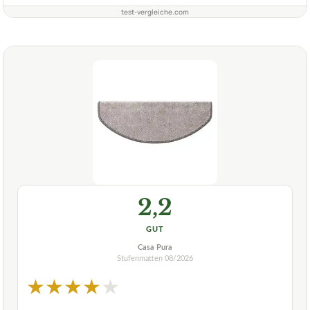
test-vergleiche.com
2,2
GUT
Casa Pura
Stufenmatten
08/2026
★
★
★
★
★