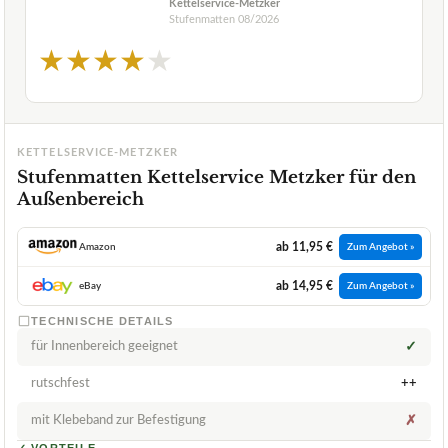
Kettelservice-Metzker
Stufenmatten
08/2026
★
★
★
★
★
KETTELSERVICE-METZKER
Stufenmatten Kettelservice Metzker für den
Außenbereich
ab 11,95 €
Amazon
Zum Angebot »
ab 14,95 €
eBay
Zum Angebot »
TECHNISCHE DETAILS
für Innenbereich geeignet
✓
rutschfest
++
mit Klebeband zur Befestigung
✗