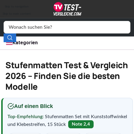
Auto & Motor
Skip to navigation
Drogerie
Skip to main content
Elektronik
Freizeit
Kategorien
Haushalt
Stufenmatten Test & Vergleich
Mode
2026 – Finden Sie die besten
Modelle
Wohnen
Service
Auf einen Blick
Vergleichssiegel
Top-Empfehlung:
Stufenmatten Set mit Kunststoffwinkel
und Klebestreifen, 15 Stück
Note 2,4