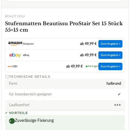
BEAUTISSU
Stufenmatten Beautissu ProStair Set 15 Stück
55×15 cm
ab 49,99 €
Amazon
Zum Angebot »
ab 49,99 €
eBay
Zum Angebot »
ab 49,99 €
OBI
Auf Lager
Zum Angebot »
TECHNISCHE DETAILS
Form
halbrund
für Innenbereich geeignet
✓
Laufkomfort
+++
✓
VORTEILE
Zuverlässige Fixierung
✓